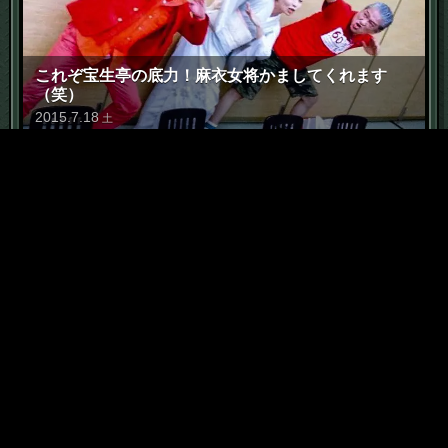
これぞ宝生亭の底力！麻衣女将かましてくれます
（笑）
2015
.
7
.
18
土
6
「恥部」に価値は宿る
2015
.
5
.
7
木
7