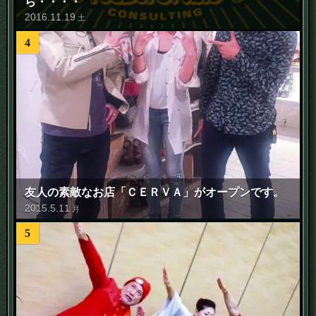
ら・・・・
2016
.
11
.
19
土
4
友人の素敵なお店「ＣＥＲＶＡ」がオープンです。
2015
.
5
.
11
月
5