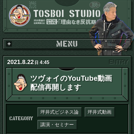
2021
.
8
.
22
4:45
日
ツヴォイのYouTube動画
配信再開します
坪井式ビジネス論
坪井式動画
カテゴリー：
講演・セミナー