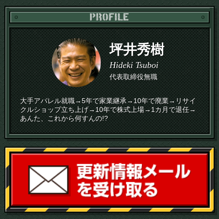
PR
坪井秀樹
Hideki Tsuboi
代表取締役無職
大手アパレル就職→5年で家業継承→10年で廃業→リサイ
クルショップ立ち上げ→10年で株式上場→1カ月で退任→
あんた、これから何すんの!?
読