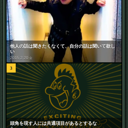
他人の話は聞きたくなくて、自分の話は聞いて欲し
い
2015
.
2
.
20
金
3
頭角を現す人には共通項目があるとするな