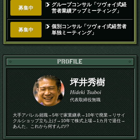
グループコンサル「ツヴォイ式経
募集中
営者業績アップミーティング」
個別コンサル「ツヴォイ式経営者
募集中
単独ミーティング」
PR
坪井秀樹
Hideki Tsuboi
代表取締役無職
大手アパレル就職→5年で家業継承→10年で廃業→リサイ
クルショップ立ち上げ→10年で株式上場→1カ月で退任→
あんた、これから何すんの!?