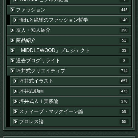
ファッション
445
憧れと絶望のファッション哲学
140
友人・知人紹介
390
商品紹介
51
「MIDDLEWOOD」プロジェクト
33
過去ブログリライト
8
坪井式クリエイティブ
714
坪井式イラスト
657
坪井式動画
475
坪井式ＡＩ実践論
370
スティーブ・マックイーン論
59
プロレス論
55