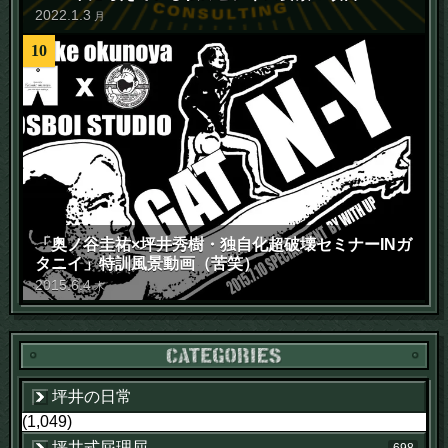
2022
.
1
.
3
月
10
「奥ノ谷圭祐×坪井秀樹・独自化超破壊セミナーINガ
タニイ」特訓風景動画（苦笑）
2015
.
6
.
4
木
坪井の日常
(1,049)
坪井式屁理屈
698