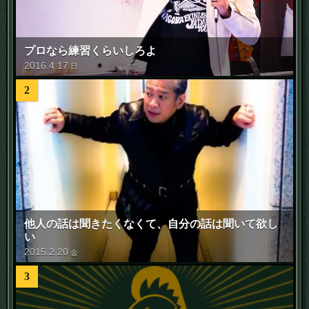
プロなら練習くらいしろよ
2016
.
4
.
17
日
2
他人の話は聞きたくなくて、自分の話は聞いて欲し
い
2015
.
2
.
20
金
3