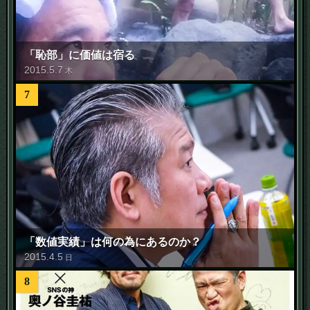
「恥部」に価値は宿る
2015
.
5
.
7
木
7
「数値実績」は何の為にあるのか？
2015
.
4
.
5
日
8