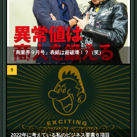
「商業界９月号」表紙は超破壊！？（笑）
2015
.
7
.
25
土
9
2022年に考えている私のビジネス要素６項目