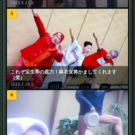
2015
.
5
.
11
月
5
これぞ宝生亭の底力！麻衣女将かましてくれます
（笑）
2015
.
7
.
18
土
6