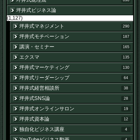
坪井式ビジネス論
(1,127)
坪井式マネジメント
290
坪井式モチベーション
187
講演・セミナー
165
エクスマ
135
坪井式マーケティング
130
坪井式リーダーシップ
64
坪井式経営相談所
38
坪井式SNS論
28
坪井式オンラインサロン
19
坪井式資本論
12
独自化ビジネス講座
4
YouTubeビジネス動画
4