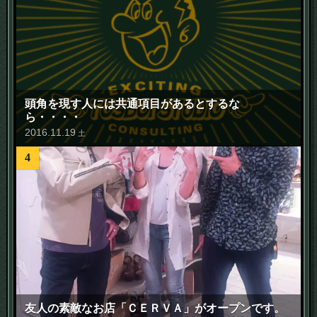
頭角を現す人には共通項目があるとするな
ら・・・・
2016
.
11
.
19
土
4
友人の素敵なお店「ＣＥＲＶＡ」がオープンです。