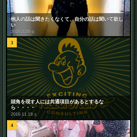
他人の話は聞きたくなくて、自分の話は聞いて欲し
い
2015
.
2
.
20
金
3
頭角を現す人には共通項目があるとするな
ら・・・・
2016
.
11
.
19
土
4