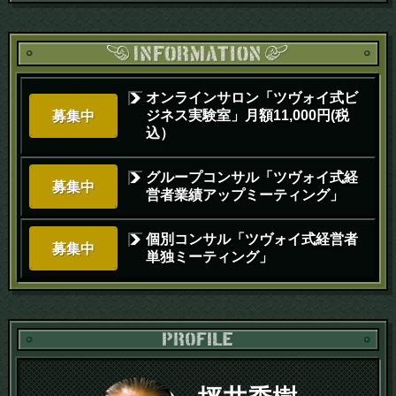
オンラインサロン「ツヴォイ式ビ
ジネス実験室」月額11,000円(税
募集中
込）
グループコンサル「ツヴォイ式経
募集中
営者業績アップミーティング」
個別コンサル「ツヴォイ式経営者
募集中
単独ミーティング」
PR