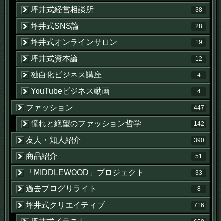
坪井式経営相談所
38
坪井式SNS論
28
坪井式オンラインサロン
19
坪井式資本論
12
独自化ビジネス講座
4
YouTubeビジネス動画
4
ファッション
447
憧れと絶望のファッション哲学
142
友人・知人紹介
390
商品紹介
51
「MIDDLEWOOD」プロジェクト
33
過去ブログリライト
8
坪井式クリエイティブ
716