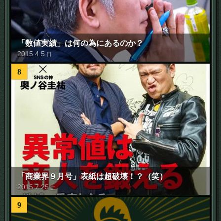
「数値実績」は何の為にあるのか？
2015
.
4
.
5
日
8
「商業界９月号」表紙は超破壊！？（笑）
2015
.
7
.
25
土
9