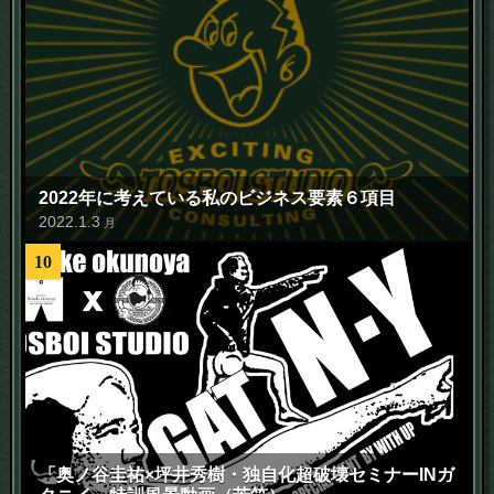
2022年に考えている私のビジネス要素６項目
2022
.
1
.
3
月
10
「奥ノ谷圭祐×坪井秀樹・独自化超破壊セミナーINガ