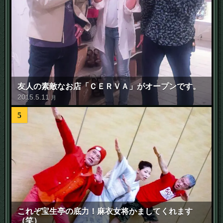
友人の素敵なお店「ＣＥＲＶＡ」がオープンです。
2015
.
5
.
11
月
5
これぞ宝生亭の底力！麻衣女将かましてくれます
（笑）