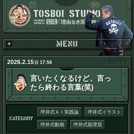
2026
.
2
.
15
17:56
日
言いたくなるけど、言っ
たら終わる言葉(笑)
坪井式ＡＩ実践論
坪井式イラスト
カテゴリー：
坪井式動画
坪井式屁理屈