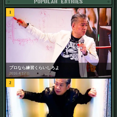
1
プロなら練習くらいしろよ
2016
.
4
.
17
日
2