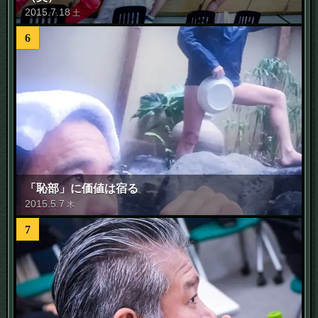
2015
.
7
.
18
土
6
「恥部」に価値は宿る
2015
.
5
.
7
木
7