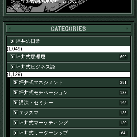
タニイ」特訓風景動画（苦笑）
2015
.
6
.
4
木
坪井の日常
(1,049)
坪井式屁理屈
699
坪井式ビジネス論
(1,129)
坪井式マネジメント
291
坪井式モチベーション
188
講演・セミナー
165
エクスマ
135
坪井式マーケティング
130
坪井式リーダーシップ
64