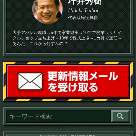
坪井秀樹
Hideki Tsuboi
代表取締役無職
大手アパレル就職→5年で家業継承→10年で廃業→リサイ
クルショップ立ち上げ→10年で株式上場→1カ月で退任→
あんた、これから何すんの!?
読