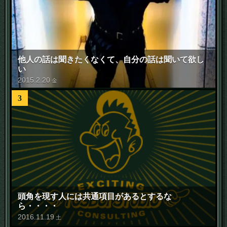
他人の話は聞きたくなくて、自分の話は聞いて欲し
い
2015
.
2
.
20
金
3
頭角を現す人には共通項目があるとするな
ら・・・・
2016
.
11
.
19
土