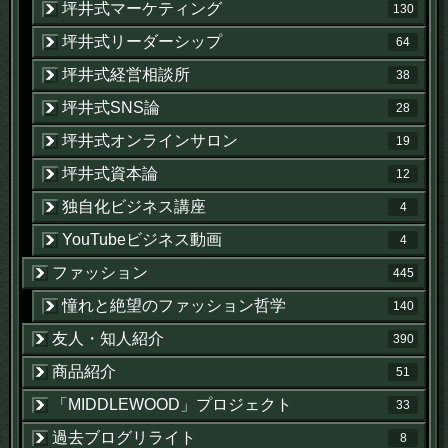
坪井式マーケティング
130
坪井式リーダーシップ
64
坪井式経営相談所
38
坪井式SNS論
28
坪井式オンラインサロン
19
坪井式資本論
12
独自化ビジネス講座
4
YouTubeビジネス動画
4
ファッション
445
憧れと絶望のファッション哲学
140
友人・知人紹介
390
商品紹介
51
「MIDDLEWOOD」プロジェクト
33
過去ブログリライト
8