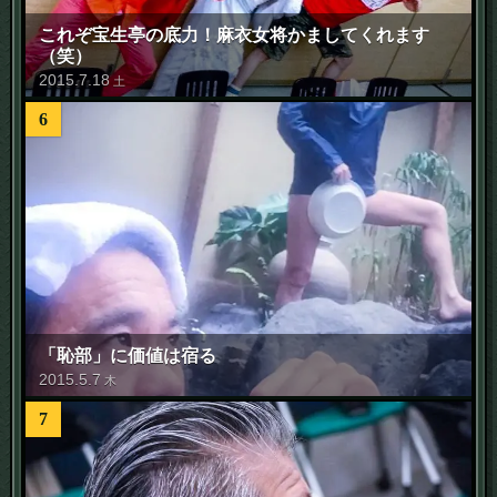
これぞ宝生亭の底力！麻衣女将かましてくれます
（笑）
2015
.
7
.
18
土
6
「恥部」に価値は宿る
2015
.
5
.
7
木
7