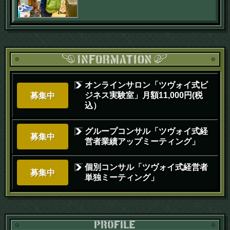
オンラインサロン「ツヴォイ式ビ
ジネス実験室」月額11,000円(税
募集中
込）
グループコンサル「ツヴォイ式経
募集中
営者業績アップミーティング」
個別コンサル「ツヴォイ式経営者
募集中
単独ミーティング」
PR