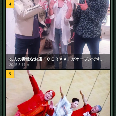
4
友人の素敵なお店「ＣＥＲＶＡ」がオープンです。
2015
.
5
.
11
月
5