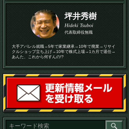
坪井秀樹
Hideki Tsuboi
代表取締役無職
大手アパレル就職→5年で家業継承→10年で廃業→リサイ
クルショップ立ち上げ→10年で株式上場→1カ月で退任→
あんた、これから何すんの!?
読