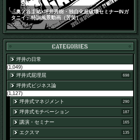
「奥ノ谷圭祐×坪井秀樹・独自化超破壊セミナーINガ
タニイ」特訓風景動画（苦笑）
2015
.
6
.
4
木
坪井の日常
(1,049)
坪井式屁理屈
698
坪井式ビジネス論
(1,127)
坪井式マネジメント
290
坪井式モチベーション
187
講演・セミナー
165
エクスマ
135