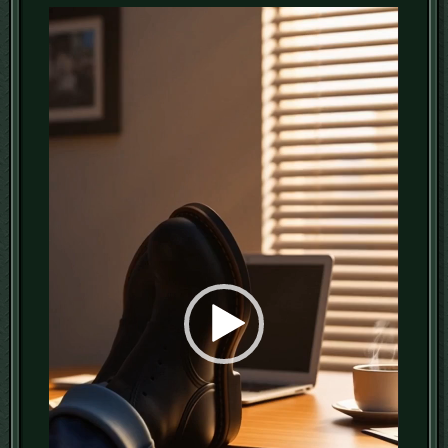
動
画
プ
レ
ー
ヤ
ー