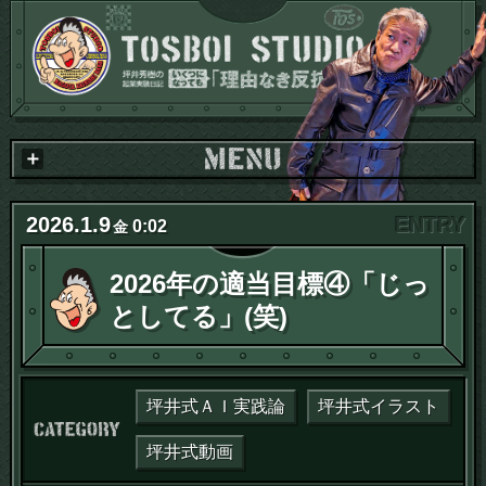
2026
.
1
.
9
0:02
金
2026年の適当目標④「じっ
としてる」(笑)
坪井式ＡＩ実践論
坪井式イラスト
カテゴリー：
坪井式動画