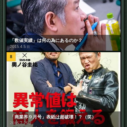
「数値実績」は何の為にあるのか？
2015
.
4
.
5
日
8
「商業界９月号」表紙は超破壊！？（笑）
2015
.
7
.
25
土