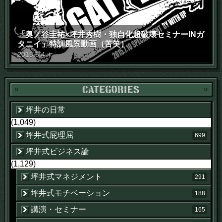
「奥ノ谷圭祐×坪井秀樹・独自化超破壊セミナーINガ
タニイ」特訓風景動画（苦笑）
2015
.
6
.
4
木
坪井の日常
(1,049)
坪井式屁理屈
699
坪井式ビジネス論
(1,129)
坪井式マネジメント
291
坪井式モチベーション
188
講演・セミナー
165