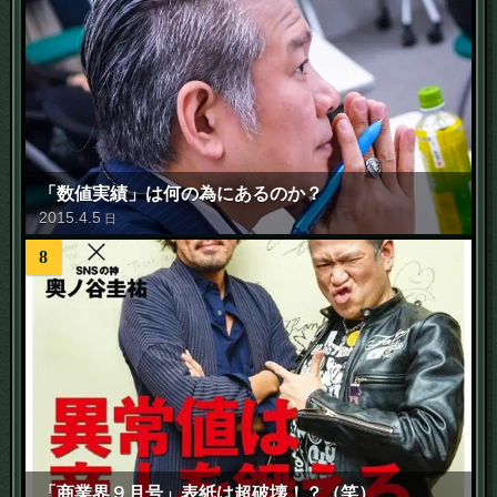
「数値実績」は何の為にあるのか？
2015
.
4
.
5
日
8
「商業界９月号」表紙は超破壊！？（笑）