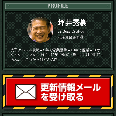
PR
坪井秀樹
Hideki Tsuboi
代表取締役無職
大手アパレル就職→5年で家業継承→10年で廃業→リサイ
クルショップ立ち上げ→10年で株式上場→1カ月で退任→
あんた、これから何すんの!?
読