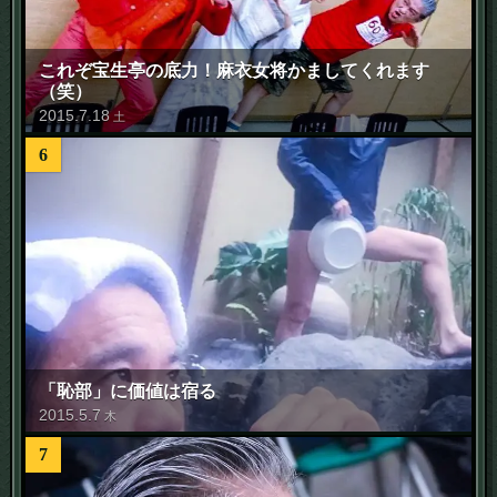
これぞ宝生亭の底力！麻衣女将かましてくれます
（笑）
2015
.
7
.
18
土
6
「恥部」に価値は宿る
2015
.
5
.
7
木
7