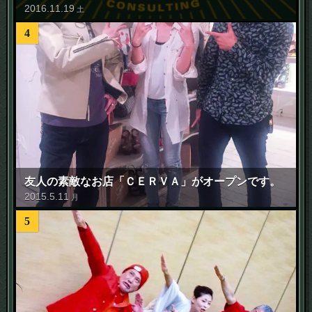
2016
.
11
.
19
土
4
友人の素敵なお店「ＣＥＲＶＡ」がオープンです。
2015
.
5
.
11
月
5