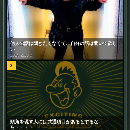
他人の話は聞きたくなくて、自分の話は聞いて欲し
い
2015
.
2
.
20
金
3
頭角を現す人には共通項目があるとするな
ら・・・・