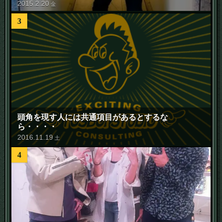
2015
.
2
.
20
金
3
頭角を現す人には共通項目があるとするな
ら・・・・
2016
.
11
.
19
土
4