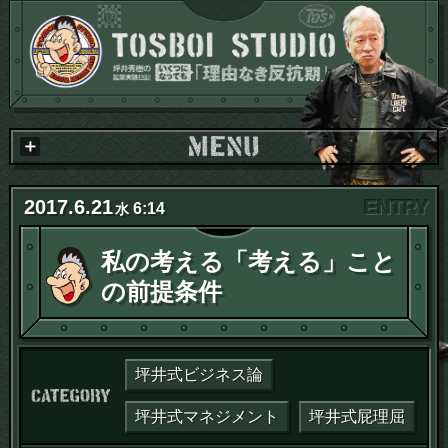
2017
.
6
.
21
6:14
水
私の考える「考える」こと
の前提条件
坪井式ビジネス論
カテゴリー：
坪井式マネジメント
坪井式屁理屈