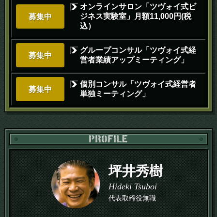
オンラインサロン「ツヴォイ式ビ
ジネス実験室」月額11,000円(税
募集中
込）
グループコンサル「ツヴォイ式経
募集中
営者業績アップミーティング」
個別コンサル「ツヴォイ式経営者
募集中
単独ミーティング」
PR
坪井秀樹
Hideki Tsuboi
代表取締役無職