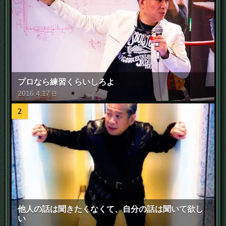
プロなら練習くらいしろよ
2016
.
4
.
17
日
2
他人の話は聞きたくなくて、自分の話は聞いて欲し
い