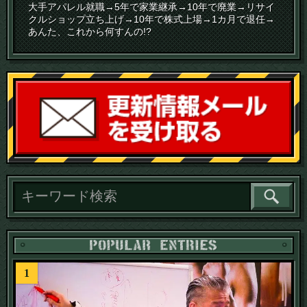
大手アパレル就職→5年で家業継承→10年で廃業→リサイ
クルショップ立ち上げ→10年で株式上場→1カ月で退任→
あんた、これから何すんの!?
読
1