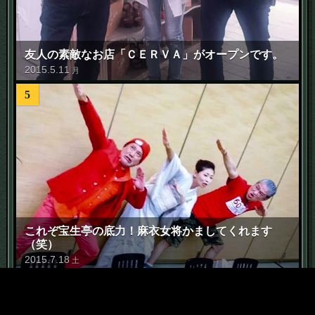
友人の素敵なお店「ＣＥＲＶＡ」がオープンです。
2015
.
5
.
11
月
5
これぞ宝生亭の底力！麻衣女将かましてくれます
（笑）
2015
.
7
.
18
土
6