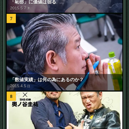
「恥部」に価値は宿る
2015
.
5
.
7
木
7
「数値実績」は何の為にあるのか？
2015
.
4
.
5
日
8