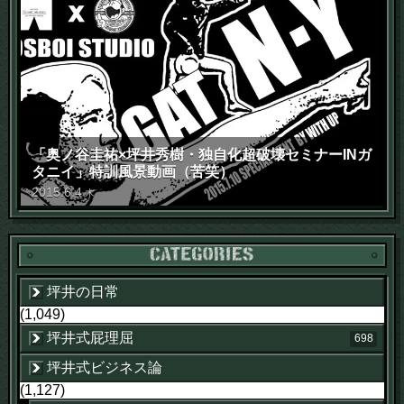
「奥ノ谷圭祐×坪井秀樹・独自化超破壊セミナーINガ
タニイ」特訓風景動画（苦笑）
2015
.
6
.
4
木
坪井の日常
(1,049)
坪井式屁理屈
698
坪井式ビジネス論
(1,127)