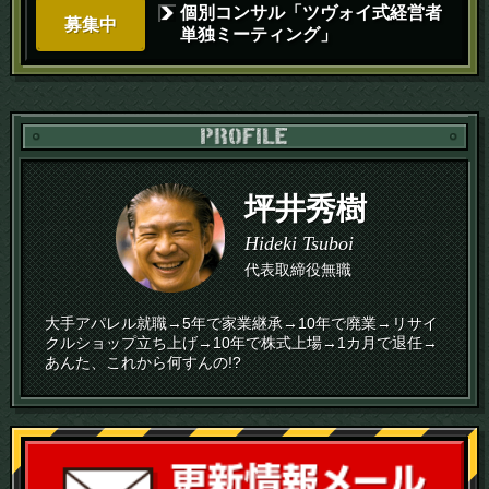
個別コンサル「ツヴォイ式経営者
募集中
単独ミーティング」
PR
坪井秀樹
Hideki Tsuboi
代表取締役無職
大手アパレル就職→5年で家業継承→10年で廃業→リサイ
クルショップ立ち上げ→10年で株式上場→1カ月で退任→
あんた、これから何すんの!?