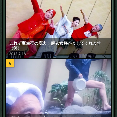
これぞ宝生亭の底力！麻衣女将かましてくれます
（笑）
2015
.
7
.
18
土
6