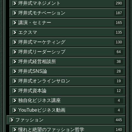
坪井式マネジメント
290
坪井式モチベーション
187
講演・セミナー
165
エクスマ
135
坪井式マーケティング
130
坪井式リーダーシップ
64
坪井式経営相談所
38
坪井式SNS論
28
坪井式オンラインサロン
19
坪井式資本論
12
独自化ビジネス講座
4
YouTubeビジネス動画
4
ファッション
445
憧れと絶望のファッション哲学
140