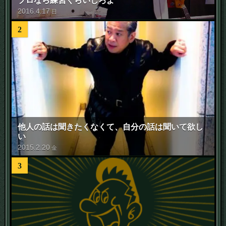
プロなら練習くらいしろよ
2016
.
4
.
17
日
2
他人の話は聞きたくなくて、自分の話は聞いて欲し
い
2015
.
2
.
20
金
3