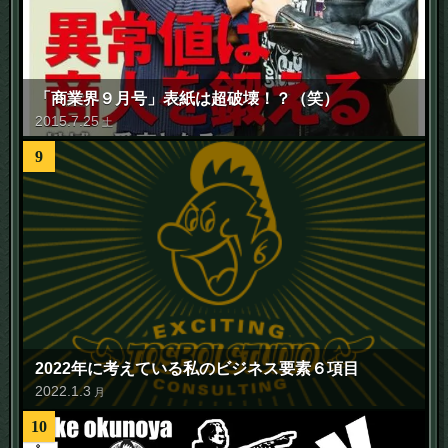
「商業界９月号」表紙は超破壊！？（笑）
2015
.
7
.
25
土
9
2022年に考えている私のビジネス要素６項目
2022
.
1
.
3
月
10