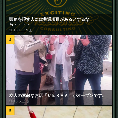
頭角を現す人には共通項目があるとするな
ら・・・・
2016
.
11
.
19
土
4
友人の素敵なお店「ＣＥＲＶＡ」がオープンです。
2015
.
5
.
11
月
5