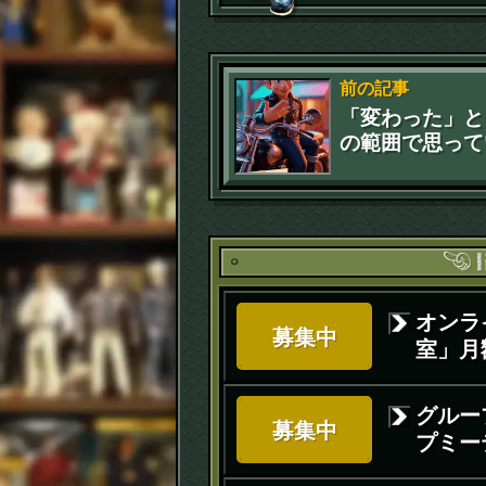
前の記事
「変わった」と
の範囲で思って
ことは変わって
のか？(苦笑)
オンラ
募集中
室」月額
グルー
募集中
プミー