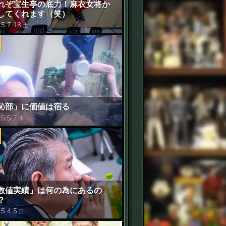
れぞ宝生亭の底力！麻衣女将か
してくれます（笑）
15
.
7
.
18
土
恥部」に価値は宿る
15
.
5
.
7
木
数値実績」は何の為にあるの
？
15
.
4
.
5
日