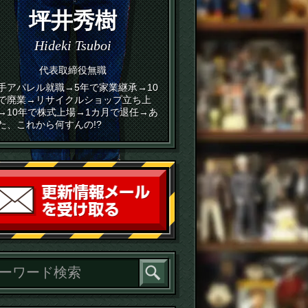
坪井秀樹
Hideki Tsuboi
代表取締役無職
手アパレル就職→5年で家業継承→10
で廃業→リサイクルショップ立ち上
→10年で株式上場→1カ月で退任→あ
た、これから何すんの!?
読者登録