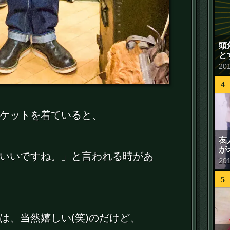
頭
と
20
4
ケットを着ていると、
友
が
いいですね。」と言われる時があ
20
5
は、当然嬉しい(笑)のだけど、