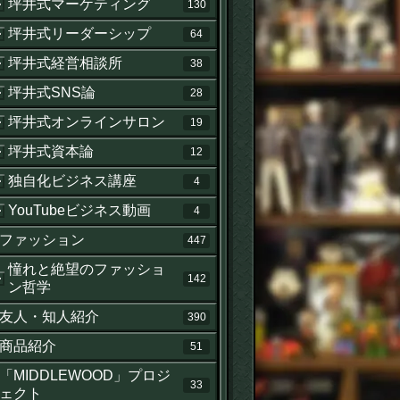
坪井式マーケティング
130
坪井式リーダーシップ
64
坪井式経営相談所
38
坪井式SNS論
28
坪井式オンラインサロン
19
坪井式資本論
12
独自化ビジネス講座
4
YouTubeビジネス動画
4
ファッション
447
憧れと絶望のファッショ
142
ン哲学
友人・知人紹介
390
商品紹介
51
「MIDDLEWOOD」プロジ
33
ェクト