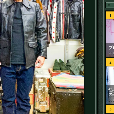
1
プ
20
2
他
の
20
3