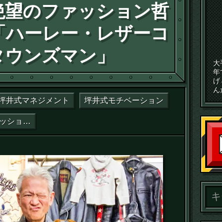
絶望のファッション哲
3「ハーレー・レザーコ
タウンズマン」
大
年
げ
ん
坪井式マネジメント
坪井式モチベーション
憧れと絶望のファッション哲学