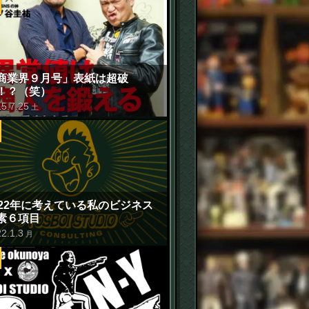
商業界９月号」表紙は超破
！？（笑）
15
.
7
.
25
土
022年に考えている私のビジネス
素６項目
22
.
1
.
3
月