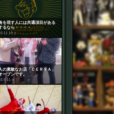
角を現す人には共通項目がある
するなら・・・・
16
.
11
.
19
土
人の素敵なお店「ＣＥＲＶＡ」
オープンです。
15
.
5
.
11
月