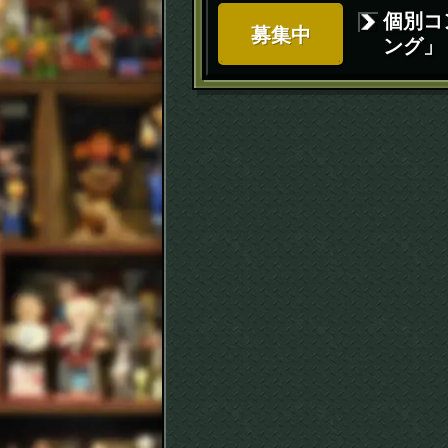
個別コ
募集中
ング」