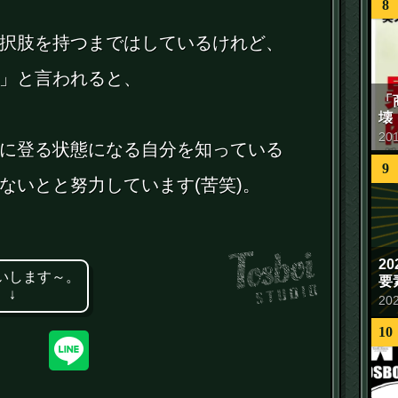
8
択肢を持つまではしているけれど、
」と言われると、
「
壊
20
に登る状態になる自分を知っている
9
ないとと努力しています(苦笑)。
2
いします～。
要
 ↓
20
10