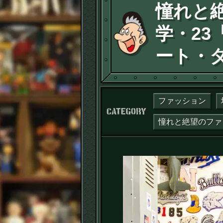
憧れと
学・2
ート・
ファッション
カテゴリー：