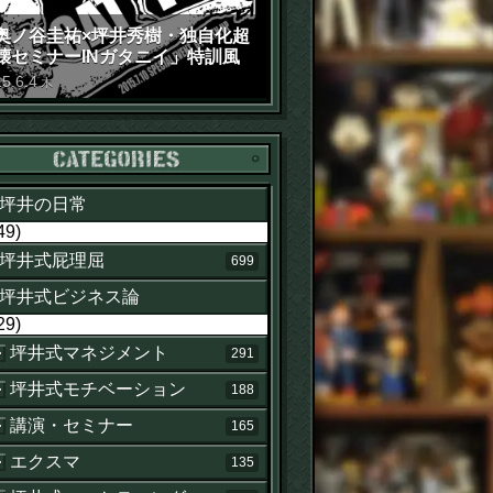
奥ノ谷圭祐×坪井秀樹・独自化超
壊セミナーINガタニイ」特訓風
動画（苦笑）
15
.
6
.
4
木
カテゴリー
坪井の日常
49)
坪井式屁理屈
699
せ
坪井式ビジネス論
29)
坪井式マネジメント
291
坪井式モチベーション
188
講演・セミナー
165
エクスマ
135