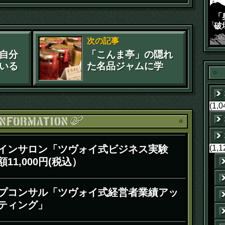
「
破
景
20
次の記事
自分
「こんま亭」の隠れ
いる
た名品ジャムに学
いる
ぶ、コンセプトと製
品の一貫した価値
(1,0
お知ら
(1,1
インサロン「ツヴォイ式ビジネス実験
11,000円(税込）
プコンサル「ツヴォイ式経営者業績アッ
ティング」