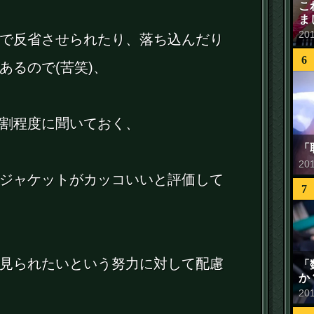
こ
ま
20
で反省させられたり、落ち込んだり
6
あるので(苦笑)、
割程度に聞いておく、
「
20
ジャケットがカッコいいと評価して
7
見られたいという努力に対して配慮
「
か
20