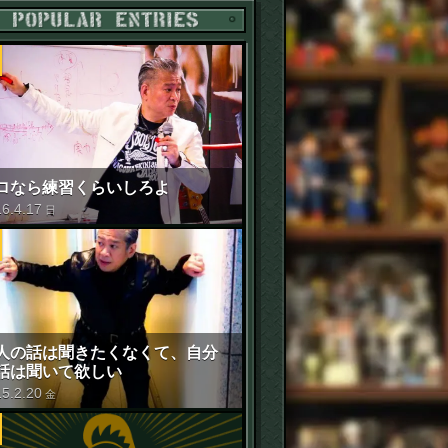
POPULAR ENTRIES
ロなら練習くらいしろよ
16
.
4
.
17
日
人の話は聞きたくなくて、自分
話は聞いて欲しい
15
.
2
.
20
金