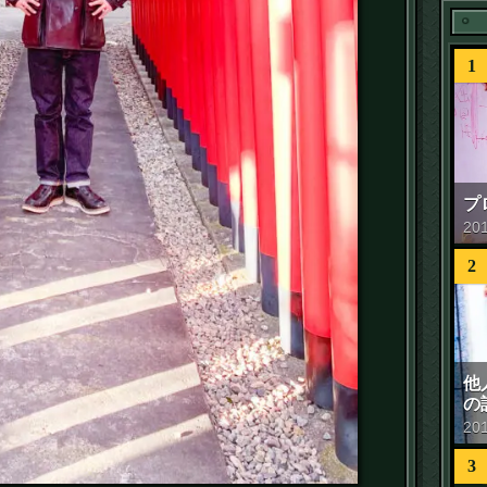
1
プ
20
2
他
の
20
3