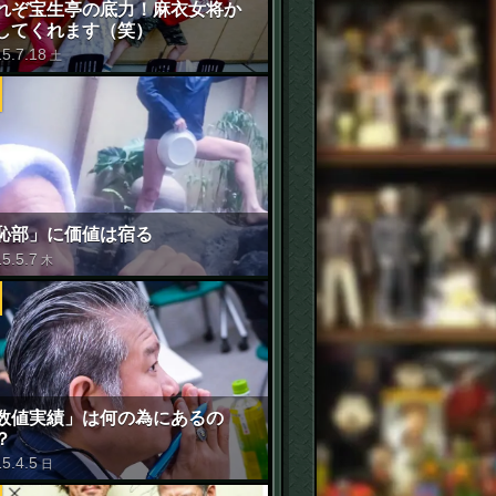
れぞ宝生亭の底力！麻衣女将か
してくれます（笑）
15
.
7
.
18
土
恥部」に価値は宿る
15
.
5
.
7
木
数値実績」は何の為にあるの
？
15
.
4
.
5
日