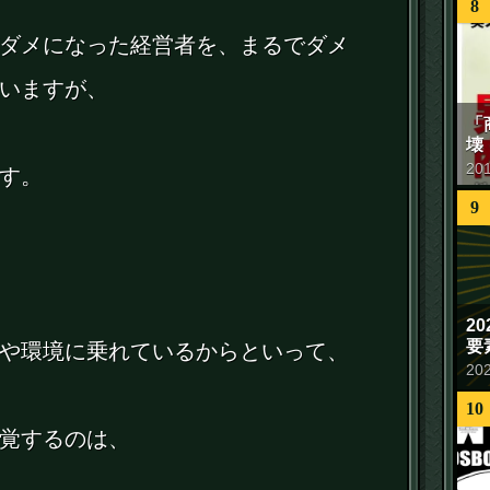
8
ダメになった経営者を、まるでダメ
いますが、
「
壊
20
す。
9
2
要
や環境に乗れているからといって、
20
10
覚するのは、