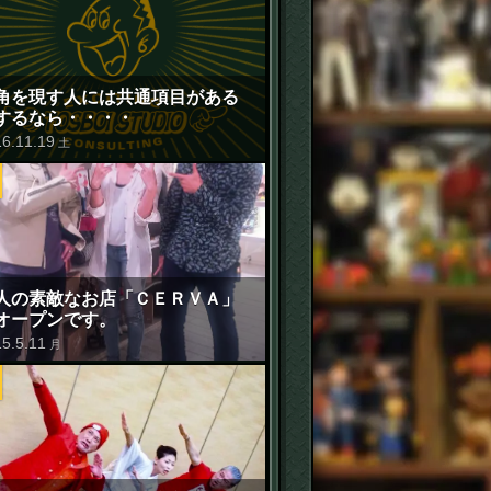
角を現す人には共通項目がある
するなら・・・・
16
.
11
.
19
土
人の素敵なお店「ＣＥＲＶＡ」
オープンです。
15
.
5
.
11
月