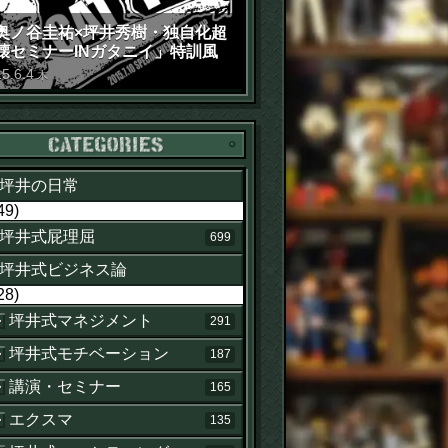
奥ノ谷圭祐×坪井秀樹・独自化超
壊セミナーINガタニイ」特訓風
動画（苦笑）
15
.
6
.
4
木
カテゴリー
坪井の日常
49)
坪井式屁理屈
699
坪井式ビジネス論
28)
坪井式マネジメント
291
坪井式モチベーション
187
講演・セミナー
165
エクスマ
135