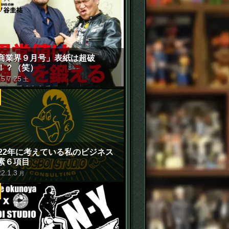
商業界９月号」表紙は超破
！？（笑）
15
.
7
.
25
土
022年に考えている私のビジネス
素６項目
22
.
1
.
3
月