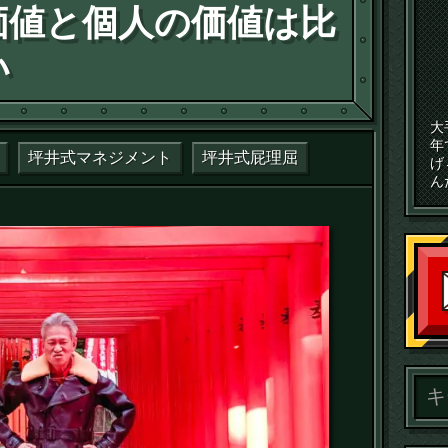
価値と個人の価値は比
い
大
年
坪井式マネジメント
坪井式屁理屈
げ
ん