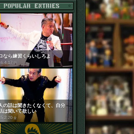
POPULAR ENTRIES
ロなら練習くらいしろよ
16
.
4
.
17
日
人の話は聞きたくなくて、自分
話は聞いて欲しい
15
.
2
.
20
金