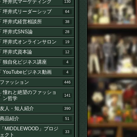
坪井式マーケティング
130
坪井式リーダーシップ
64
坪井式経営相談所
38
坪井式SNS論
28
坪井式オンラインサロン
19
坪井式資本論
12
独自化ビジネス講座
4
YouTubeビジネス動画
4
ファッション
446
憧れと絶望のファッショ
141
ン哲学
友人・知人紹介
390
商品紹介
51
「MIDDLEWOOD」プロジ
33
ェクト