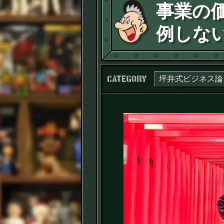
事業の
例しな
カテゴリー：
坪井式ビジネス論