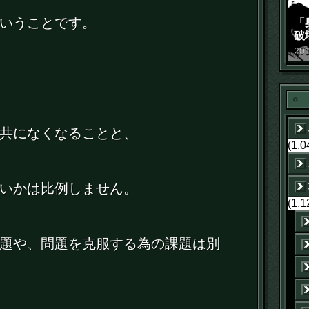
いうことです。
「
破
景
20
共になくなることと、
(1,0
いかは比例しません。
(1,1
題や、問題を克服する為の課題は別