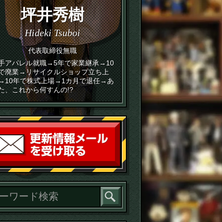
坪井秀樹
Hideki Tsuboi
代表取締役無職
手アパレル就職→5年で家業継承→10
で廃業→リサイクルショップ立ち上
→10年で株式上場→1カ月で退任→あ
た、これから何すんの!?
読者登録