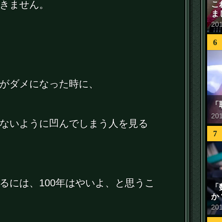
きません。
こ
ま
20
6
がダメになった時に、
「
20
ないように凹んでしまう人を見る
7
るには、100年はやいよ、と思うこ
「
か
20