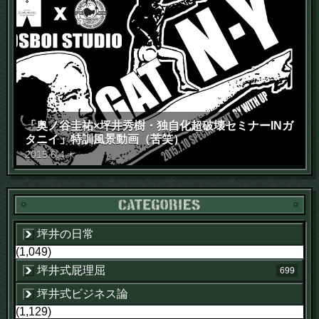
「奥ノ谷圭祐×坪井秀樹・独自化超破壊セミナーINガ
タニイ」特訓風景動画（苦笑）
2015
.
6
.
4
木
坪井の日常
(1,049)
坪井式屁理屈
699
坪井式ビジネス論
(1,129)