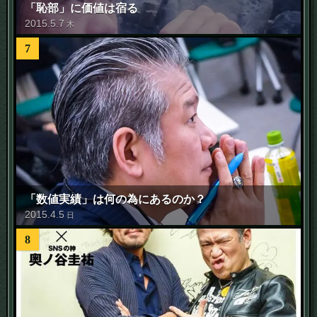
「恥部」に価値は宿る
2015
.
5
.
7
木
7
「数値実績」は何の為にあるのか？
2015
.
4
.
5
日
8