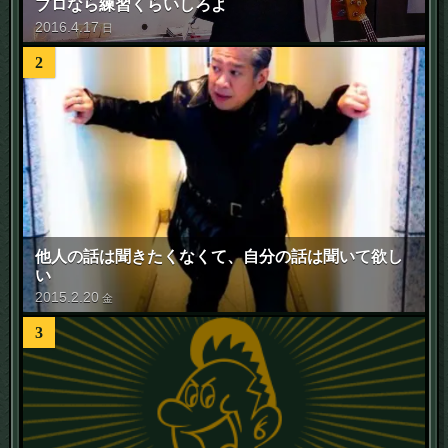
プロなら練習くらいしろよ
2016
.
4
.
17
日
2
他人の話は聞きたくなくて、自分の話は聞いて欲し
い
2015
.
2
.
20
金
3