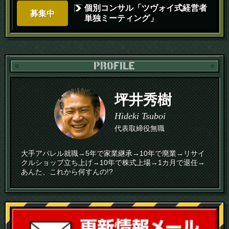
個別コンサル「ツヴォイ式経営者
募集中
単独ミーティング」
PR
坪井秀樹
Hideki Tsuboi
代表取締役無職
大手アパレル就職→5年で家業継承→10年で廃業→リサイ
クルショップ立ち上げ→10年で株式上場→1カ月で退任→
あんた、これから何すんの!?