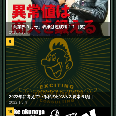
「商業界９月号」表紙は超破壊！？（笑）
2015
.
7
.
25
土
9
2022年に考えている私のビジネス要素６項目
2022
.
1
.
3
月
10