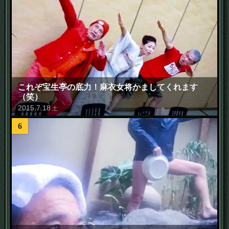
これぞ宝生亭の底力！麻衣女将かましてくれます
（笑）
2015
.
7
.
18
土
6