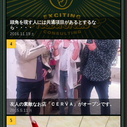
頭角を現す人には共通項目があるとするな
ら・・・・
2016
.
11
.
19
土
4
友人の素敵なお店「ＣＥＲＶＡ」がオープンです。
2015
.
5
.
11
月
5