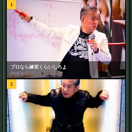
1
プロなら練習くらいしろよ
2016
.
4
.
17
日
2