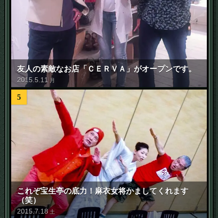
友人の素敵なお店「ＣＥＲＶＡ」がオープンです。
2015
.
5
.
11
月
5
これぞ宝生亭の底力！麻衣女将かましてくれます
（笑）
2015
.
7
.
18
土