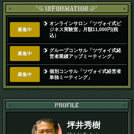
オンラインサロン「ツヴォイ式ビ
ジネス実験室」月額11,000円(税
募集中
込）
グループコンサル「ツヴォイ式経
募集中
営者業績アップミーティング」
個別コンサル「ツヴォイ式経営者
募集中
単独ミーティング」
PR
坪井秀樹