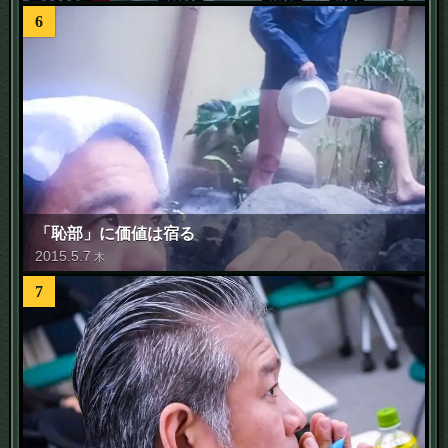
6
「恥部」に価値は宿る
2015
.
5
.
7
木
7