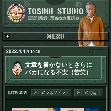
2022
.
4
.
4
10:15
月
文章を書かないとさらに
バカになる不安（苦笑）
カテゴリー：
坪井式マネジメント
坪井式屁理屈