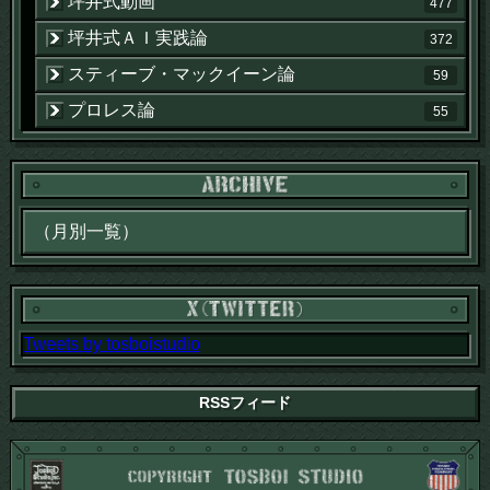
坪井式動画
477
坪井式ＡＩ実践論
372
スティーブ・マックイーン論
59
プロレス論
55
Tweets by tosboistudio
RSSフィード
CO