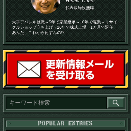
Hideki Tsuboi
代表取締役無職
大手アパレル就職→5年で家業継承→10年で廃業→リサイ
クルショップ立ち上げ→10年で株式上場→1カ月で退任→
あんた、これから何すんの!?
読