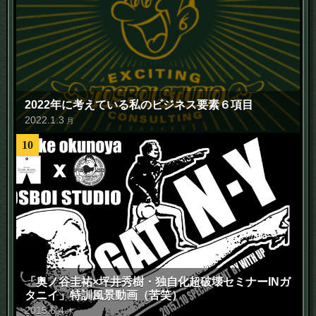
2022年に考えている私のビジネス要素６項目
2022
.
1
.
3
月
10
「奥ノ谷圭祐×坪井秀樹・独自化超破壊セミナーINガ
タニイ」特訓風景動画（苦笑）
2015
.
6
.
4
木