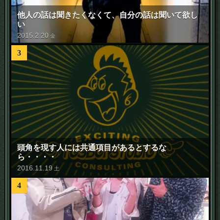
他人の話は聞きたくなくて、自分の話は聞いて欲し
い
2015
.
2
.
20
金
3
頭角を現す人には共通項目があるとするな
ら・・・・
2016
.
11
.
19
土
4