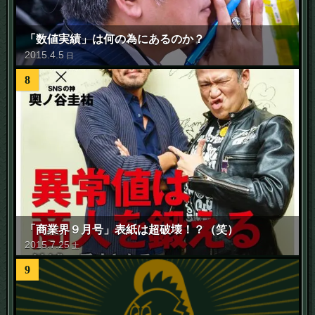
「数値実績」は何の為にあるのか？
2015
.
4
.
5
日
8
「商業界９月号」表紙は超破壊！？（笑）
2015
.
7
.
25
土
9