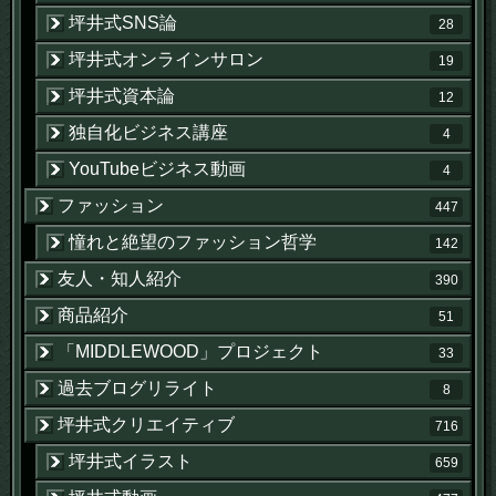
坪井式SNS論
28
坪井式オンラインサロン
19
坪井式資本論
12
独自化ビジネス講座
4
YouTubeビジネス動画
4
ファッション
447
憧れと絶望のファッション哲学
142
友人・知人紹介
390
商品紹介
51
「MIDDLEWOOD」プロジェクト
33
過去ブログリライト
8
坪井式クリエイティブ
716
坪井式イラスト
659