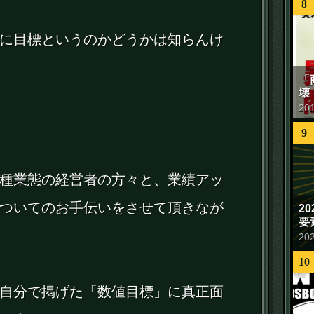
8
に目標というのかどうかは知らんけ
「
壊
20
9
種業態の経営者の方々と、業績アッ
ついてのお手伝いをさせて頂きなが
2
要
20
10
自分で掲げた「数値目標」に真正面