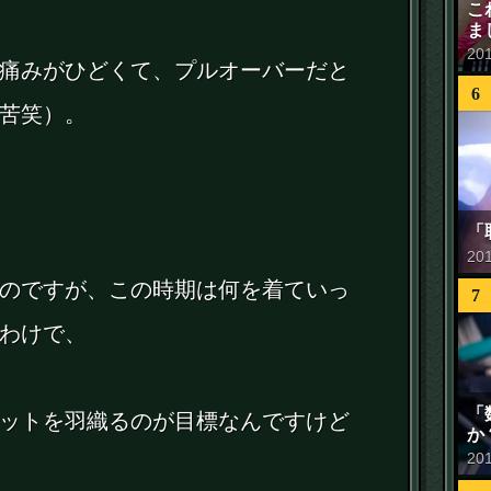
こ
ま
20
痛みがひどくて、プルオーバーだと
6
苦笑）。
「
20
のですが、この時期は何を着ていっ
7
わけで、
「
ットを羽織るのが目標なんですけど
か
20