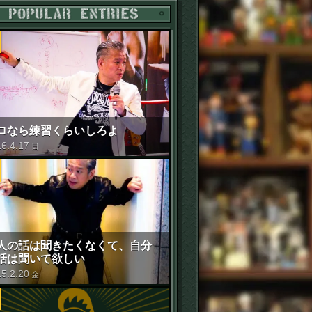
POPULAR ENTRIES
ロなら練習くらいしろよ
16
.
4
.
17
日
人の話は聞きたくなくて、自分
話は聞いて欲しい
15
.
2
.
20
金