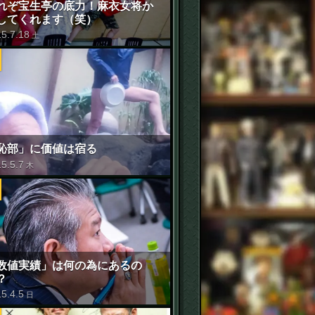
れぞ宝生亭の底力！麻衣女将か
してくれます（笑）
15
.
7
.
18
土
恥部」に価値は宿る
15
.
5
.
7
木
数値実績」は何の為にあるの
？
15
.
4
.
5
日