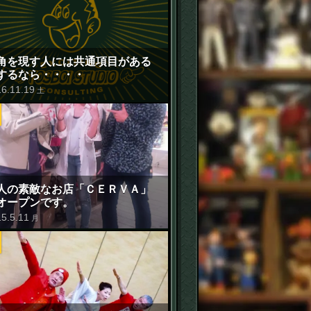
角を現す人には共通項目がある
するなら・・・・
16
.
11
.
19
土
人の素敵なお店「ＣＥＲＶＡ」
オープンです。
15
.
5
.
11
月