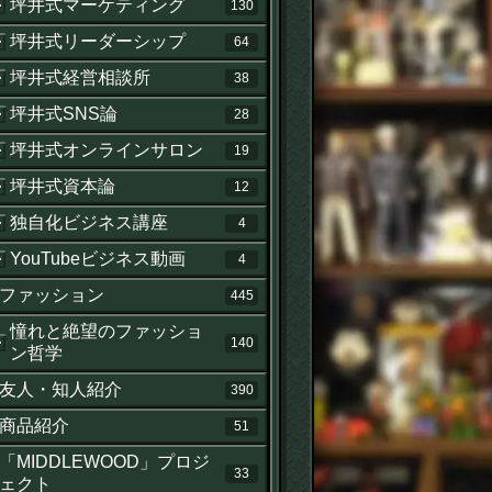
坪井式マーケティング
130
坪井式リーダーシップ
64
坪井式経営相談所
38
坪井式SNS論
28
坪井式オンラインサロン
19
坪井式資本論
12
独自化ビジネス講座
4
YouTubeビジネス動画
4
ファッション
445
憧れと絶望のファッショ
140
ン哲学
友人・知人紹介
390
商品紹介
51
「MIDDLEWOOD」プロジ
33
ェクト