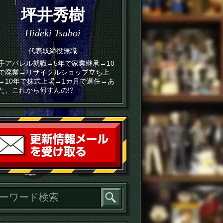
坪井秀樹
Hideki Tsuboi
代表取締役無職
手アパレル就職→5年で家業継承→10
で廃業→リサイクルショップ立ち上
→10年で株式上場→1カ月で退任→あ
た、これから何すんの!?
読者登録