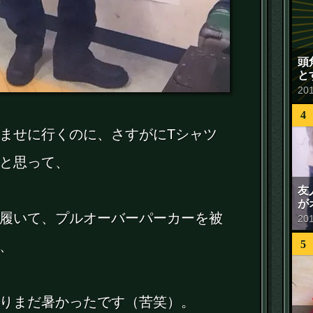
頭
と
20
4
ませに行くのに、さすがにTシャツ
と思って、
友
が
履いて、プルオーバーパーカーを被
20
5
、
りまだ暑かったです（苦笑）。