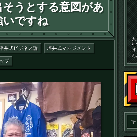
出そうとする意図があ
強いですね
大
年
坪井式ビジネス論
坪井式マネジメント
げ
ん
ップ