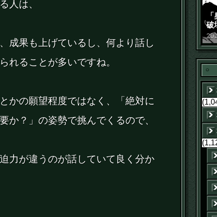
る人は、
「
破
景
20
、成果も上げているし、何より話し
られることが多いですね。
とかの願望程度ではなく、「絶対に
(1,0
要か？」の姿勢で挑んでくるので、
(1,1
迫力が違うのが話していて良く分か