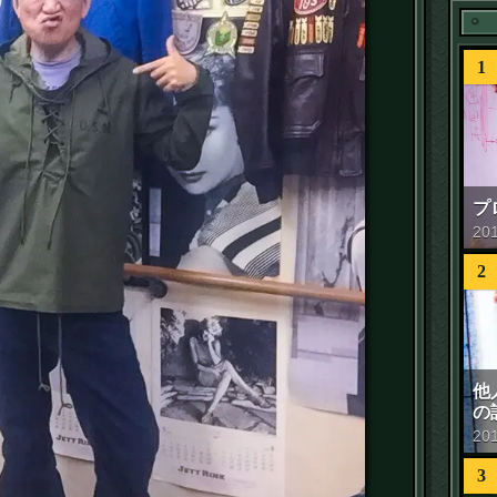
1
プ
20
2
他
の
20
3