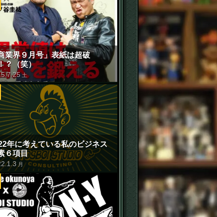
商業界９月号」表紙は超破
！？（笑）
15
.
7
.
25
土
022年に考えている私のビジネス
素６項目
22
.
1
.
3
月