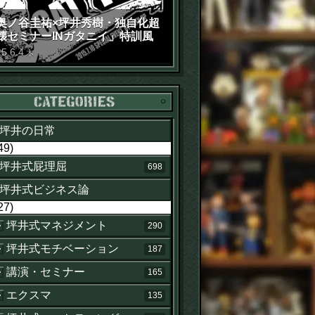
奥ノ谷圭祐×坪井秀樹・独自化超
壊セミナーINガタニイ」特訓風
動画（苦笑）
15
.
6
.
4
木
カテゴリー
坪井の日常
49)
坪井式屁理屈
698
坪井式ビジネス論
27)
坪井式マネジメント
290
坪井式モチベーション
187
講演・セミナー
165
エクスマ
135