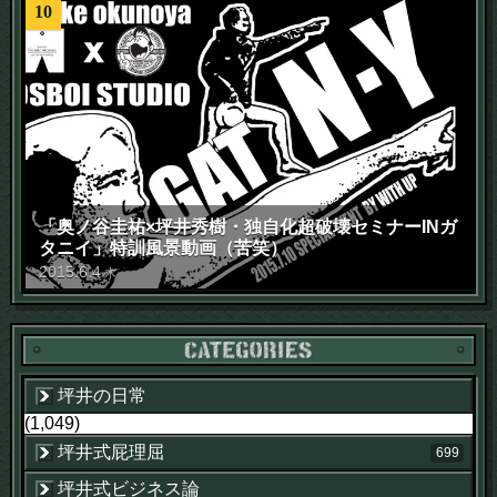
10
「奥ノ谷圭祐×坪井秀樹・独自化超破壊セミナーINガ
タニイ」特訓風景動画（苦笑）
2015
.
6
.
4
木
坪井の日常
(1,049)
坪井式屁理屈
699
坪井式ビジネス論