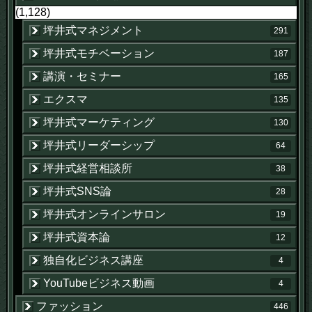
(1,128)
坪井式マネジメント
291
坪井式モチベーション
187
講演・セミナー
165
エクスマ
135
坪井式マーケティング
130
坪井式リーダーシップ
64
坪井式経営相談所
38
坪井式SNS論
28
坪井式オンラインサロン
19
坪井式資本論
12
独自化ビジネス講座
4
YouTubeビジネス動画
4
ファッション
446