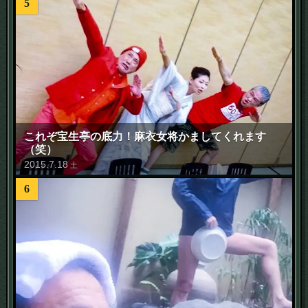
5
これぞ宝生亭の底力！麻衣女将かましてくれます
（笑）
2015
.
7
.
18
土
6