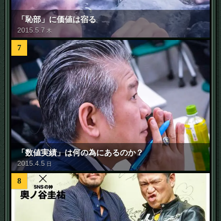
「恥部」に価値は宿る
2015
.
5
.
7
木
7
「数値実績」は何の為にあるのか？
2015
.
4
.
5
日
8