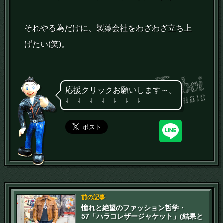
それやる為だけに、製薬会社をわざわざ立ち上
げたい(笑)。
応援クリックお願いします～。
↓ ↓ ↓ ↓ ↓ ↓ ↓
前の記事
憧れと絶望のファッション哲学・
57「ハラコレザージャケット」(結果と