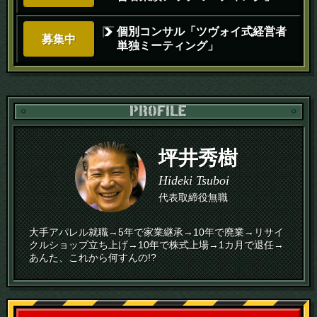
個別コンサル「ツヴォイ式経営者
募集中
単独ミーティング」
PR
坪井秀樹
Hideki Tsuboi
代表取締役無職
大手アパレル就職→5年で家業継承→10年で廃業→リサイ
クルショップ立ち上げ→10年で株式上場→1カ月で退任→
あんた、これから何すんの!?