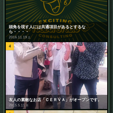
頭角を現す人には共通項目があるとするな
ら・・・・
2016
.
11
.
19
土
4
友人の素敵なお店「ＣＥＲＶＡ」がオープンです。
2015
.
5
.
11
月