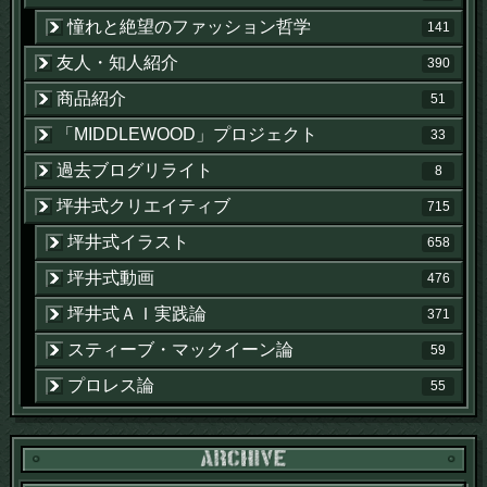
憧れと絶望のファッション哲学
141
友人・知人紹介
390
商品紹介
51
「MIDDLEWOOD」プロジェクト
33
過去ブログリライト
8
坪井式クリエイティブ
715
坪井式イラスト
658
坪井式動画
476
坪井式ＡＩ実践論
371
スティーブ・マックイーン論
59
プロレス論
55