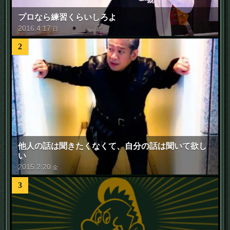
プロなら練習くらいしろよ
2016
.
4
.
17
日
2
他人の話は聞きたくなくて、自分の話は聞いて欲し
い
2015
.
2
.
20
金
3