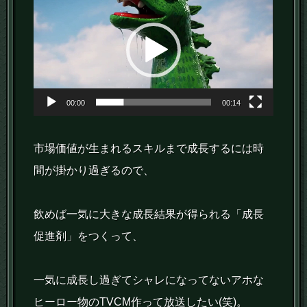
画
プ
レ
ー
ヤ
00:00
00:14
ー
市場価値が生まれるスキルまで成長するには時
間が掛かり過ぎるので、
飲めば一気に大きな成長結果が得られる「成長
促進剤」をつくって、
一気に成長し過ぎてシャレになってないアホな
ヒーロー物のTVCM作って放送したい(笑)。