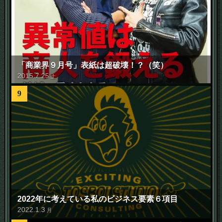
「商業界９月号」表紙は超破壊！？（笑）
2015
.
7
.
25
土
9
2022年に考えている私のビジネス要素６項目
2022
.
1
.
3
月