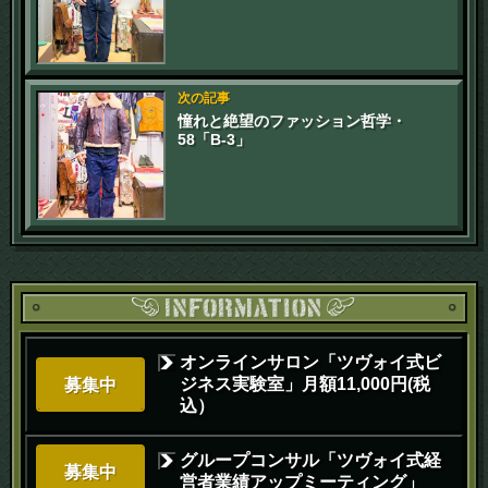
プロセスの価値に終止符)
次の記事
憧れと絶望のファッション哲学・
58「B-3」
オンラインサロン「ツヴォイ式ビ
ジネス実験室」月額11,000円(税
募集中
込）
グループコンサル「ツヴォイ式経
募集中
営者業績アップミーティング」