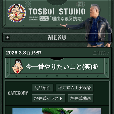
2026
.
3
.
8
15:57
日
今一番やりたいこと(笑)⑥
商品紹介
坪井式ＡＩ実践論
カテゴリー：
坪井式イラスト
坪井式動画
動