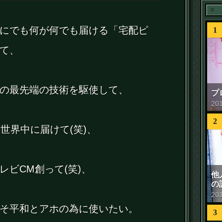
にでも何が何でも届ける「宅配ピ
1
て、
の最先端の技術を駆使して、
プ
20
2
世界中に届けて(笑)、
レビCM創って(笑)、
他
の
20
そ平和とアホの為に使いたい。
3