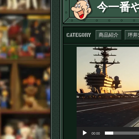
今一番や
カテゴリー：
商品紹介
坪井
動
画
プ
レ
ー
ヤ
ー
00:00