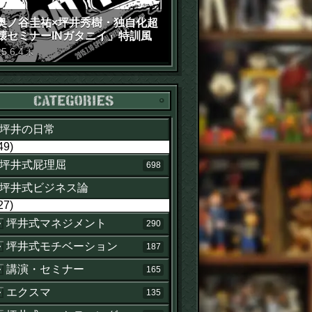
奥ノ谷圭祐×坪井秀樹・独自化超
壊セミナーINガタニイ」特訓風
動画（苦笑）
15
.
6
.
4
木
カテゴリー
坪井の日常
49)
坪井式屁理屈
698
坪井式ビジネス論
27)
坪井式マネジメント
290
坪井式モチベーション
187
講演・セミナー
165
エクスマ
135