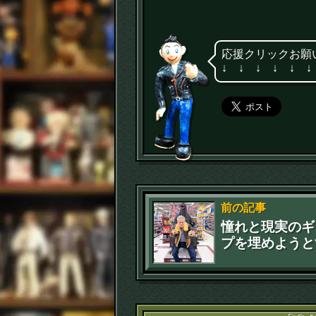
応援クリックお願
↓ ↓ ↓ ↓ ↓ ↓
前の記事
憧れと現実のギ
プを埋めようと
ことが人間的成
ある(笑)