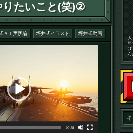
りたいこと(笑)②
式ＡＩ実践論
坪井式イラスト
坪井式動画
大
年
げ
ん
00:28