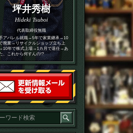
坪井秀樹
Hideki Tsuboi
代表取締役無職
手アパレル就職→5年で家業継承→10
で廃業→リサイクルショップ立ち上
→10年で株式上場→1カ月で退任→あ
た、これから何すんの!?
読者登録