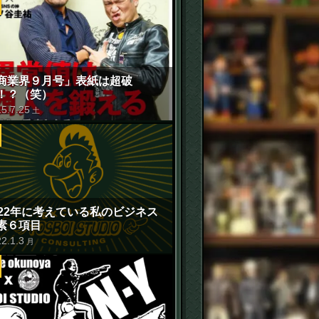
商業界９月号」表紙は超破
！？（笑）
15
.
7
.
25
土
022年に考えている私のビジネス
素６項目
22
.
1
.
3
月