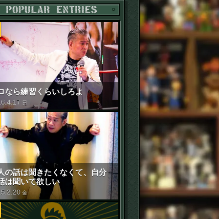
POPULAR ENTRIES
ロなら練習くらいしろよ
16
.
4
.
17
日
人の話は聞きたくなくて、自分
話は聞いて欲しい
15
.
2
.
20
金