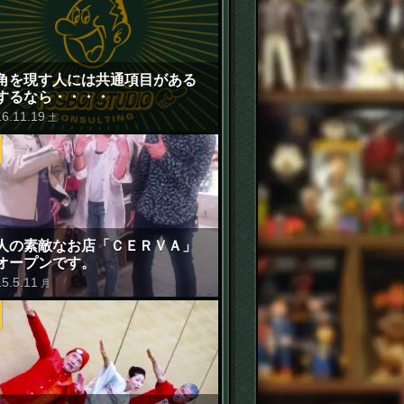
角を現す人には共通項目がある
するなら・・・・
16
.
11
.
19
土
人の素敵なお店「ＣＥＲＶＡ」
オープンです。
15
.
5
.
11
月