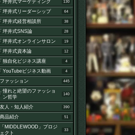
坪井式マーケティング
130
坪井式リーダーシップ
64
坪井式経営相談所
38
坪井式SNS論
28
坪井式オンラインサロン
19
坪井式資本論
12
独自化ビジネス講座
4
YouTubeビジネス動画
4
ファッション
445
憧れと絶望のファッショ
140
ン哲学
友人・知人紹介
390
商品紹介
51
「MIDDLEWOOD」プロジ
33
ェクト