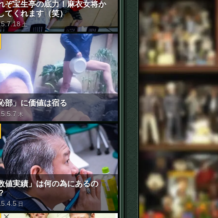
せ
れぞ宝生亭の底力！麻衣女将か
してくれます（笑）
15
.
7
.
18
土
恥部」に価値は宿る
15
.
5
.
7
木
数値実績」は何の為にあるの
？
15
.
4
.
5
日