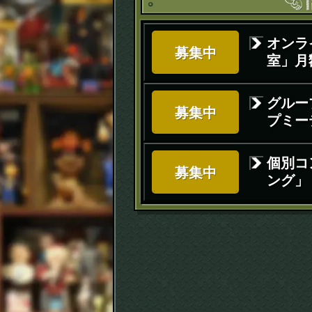
オンラ
募集中
室」月額
グルー
募集中
プミー
個別コ
募集中
ング」