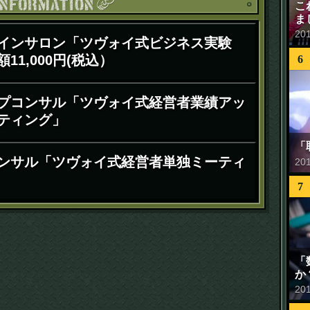
お知ら
こ
ま
20
インサロン「ツヴォイ式ビジネス実験
11,000円(税込）
6
プコンサル「ツヴォイ式経営者業績アッ
ティング」
「
ンサル「ツヴォイ式経営者単独ミーティ
20
7
「
か
20