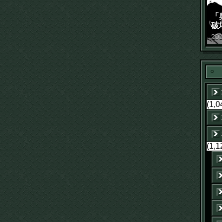
「
破
景
20
(1,0
(1,1