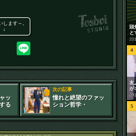
いします～。
頭
 ↓
と
20
4
友
が
次の記事
20
ャッ
憧れと絶望のファッ
する
ション哲学・
5
長で
54「80'sスタジャ
ン」