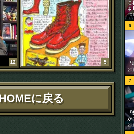
こ
ま
20
6
12
5
「
20
7
HOMEに戻る
「
か
20