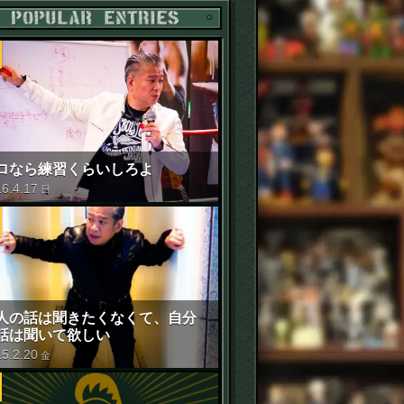
POPULAR ENTRIES
ロなら練習くらいしろよ
16
.
4
.
17
日
人の話は聞きたくなくて、自分
話は聞いて欲しい
15
.
2
.
20
金