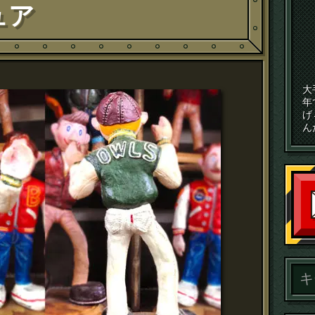
ュア
大
年
げ
ん