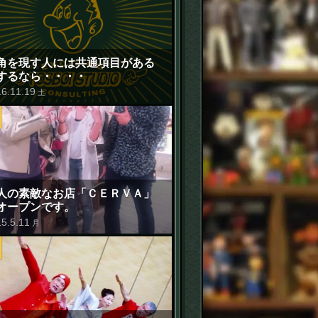
リー
角を現す人には共通項目がある
するなら・・・・
16
.
11
.
19
土
人の素敵なお店「ＣＥＲＶＡ」
オープンです。
15
.
5
.
11
月