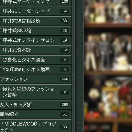
坪井式マーケティング
130
坪井式リーダーシップ
64
坪井式経営相談所
38
坪井式SNS論
28
坪井式オンラインサロン
19
坪井式資本論
12
独自化ビジネス講座
4
YouTubeビジネス動画
4
ファッション
446
憧れと絶望のファッショ
141
ン哲学
友人・知人紹介
390
商品紹介
51
「MIDDLEWOOD」プロジ
33
ェクト