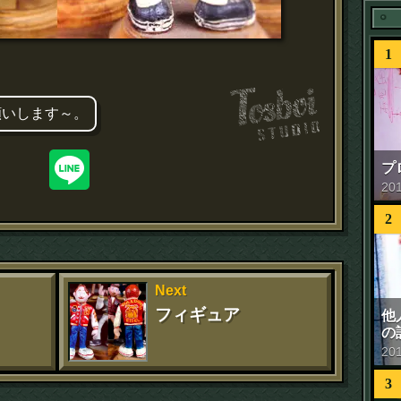
1
願いします～。
プ
20
2
Next
フィギュア
他
の
20
3