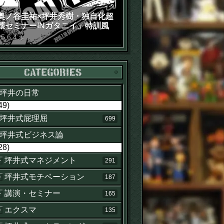
奥ノ谷圭祐×坪井秀樹・独自化超
壊セミナーINガタニイ」特訓風
動画（苦笑）
15
.
6
.
4
木
カテゴリー
坪井の日常
49)
坪井式屁理屈
699
坪井式ビジネス論
28)
坪井式マネジメント
291
坪井式モチベーション
187
講演・セミナー
165
エクスマ
135