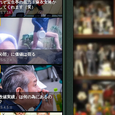
れぞ宝生亭の底力！麻衣女将か
してくれます（笑）
15
.
7
.
18
土
恥部」に価値は宿る
15
.
5
.
7
木
数値実績」は何の為にあるの
？
15
.
4
.
5
日