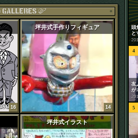
ギャラ
坪井式手作りフィギュア
頭
と
20
4
友
が
20
16
14
5
坪井式イラスト