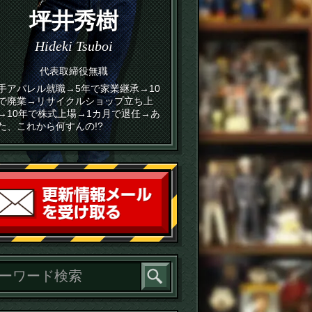
坪井秀樹
Hideki Tsuboi
代表取締役無職
手アパレル就職→5年で家業継承→10
で廃業→リサイクルショップ立ち上
→10年で株式上場→1カ月で退任→あ
た、これから何すんの!?
読者登録