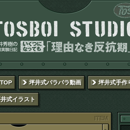
TOP
坪井式パラパラ動画
坪井式手作
坪井式イラスト