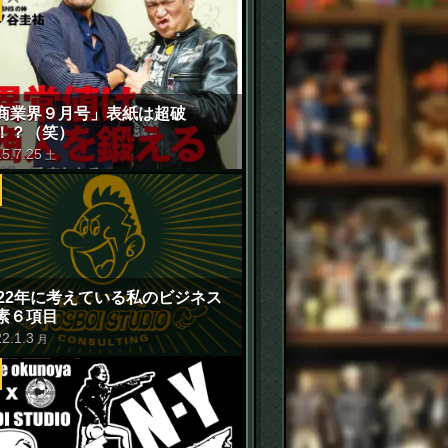
商業界９月号」表紙は超破
！？（笑）
15
.
7
.
25
土
022年に考えている私のビジネス
素６項目
22
.
1
.
3
月