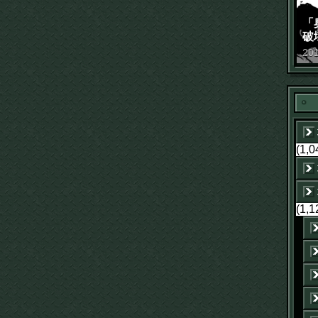
「
破
景
20
(1,0
(1,1