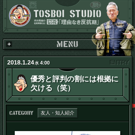
2018
.
1
.
24
4:00
水
優秀と評判の割には根拠に
欠ける（笑）
カテゴリー：
友人・知人紹介