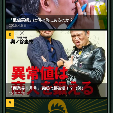
「数値実績」は何の為にあるのか？
2015
.
4
.
5
日
8
「商業界９月号」表紙は超破壊！？（笑）
2015
.
7
.
25
土
9