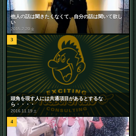
他人の話は聞きたくなくて、自分の話は聞いて欲し
い
2015
.
2
.
20
金
3
頭角を現す人には共通項目があるとするな
ら・・・・
2016
.
11
.
19
土
4