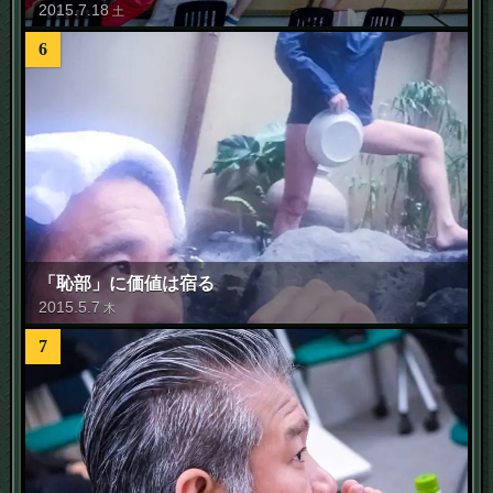
2015
.
7
.
18
土
6
「恥部」に価値は宿る
2015
.
5
.
7
木
7