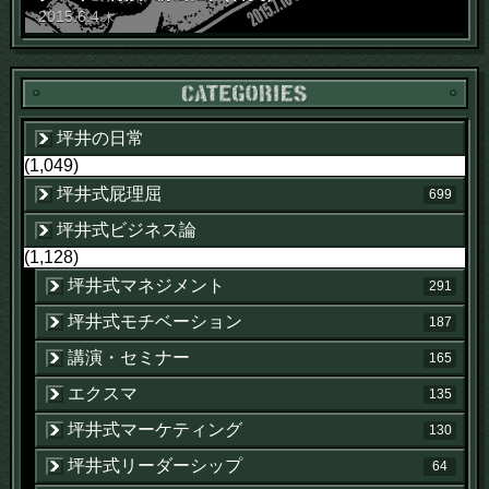
2015
.
6
.
4
木
坪井の日常
(1,049)
坪井式屁理屈
699
坪井式ビジネス論
(1,128)
坪井式マネジメント
291
坪井式モチベーション
187
講演・セミナー
165
エクスマ
135
坪井式マーケティング
130
坪井式リーダーシップ
64