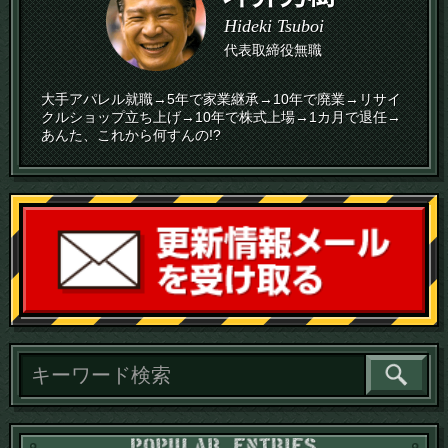
Hideki Tsuboi
代表取締役無職
大手アパレル就職→5年で家業継承→10年で廃業→リサイ
クルショップ立ち上げ→10年で株式上場→1カ月で退任→
あんた、これから何すんの!?
読