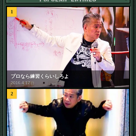
1
プロなら練習くらいしろよ
2016
.
4
.
17
日
2