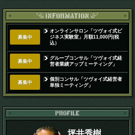
オンラインサロン「ツヴォイ式ビ
ジネス実験室」月額11,000円(税
募集中
込）
グループコンサル「ツヴォイ式経
募集中
営者業績アップミーティング」
個別コンサル「ツヴォイ式経営者
募集中
単独ミーティング」
PR
坪井秀樹