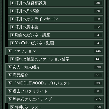
坪井式経営相談所
38
坪井式SNS論
28
坪井式オンラインサロン
19
坪井式資本論
12
独自化ビジネス講座
4
YouTubeビジネス動画
4
ファッション
446
憧れと絶望のファッション哲学
141
友人・知人紹介
390
商品紹介
51
「MIDDLEWOOD」プロジェクト
33
過去ブログリライト
8
坪井式クリエイティブ
715
坪井式イラスト
658