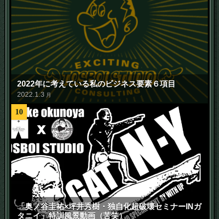
2022年に考えている私のビジネス要素６項目
2022
.
1
.
3
月
10
「奥ノ谷圭祐×坪井秀樹・独自化超破壊セミナーINガ
タニイ」特訓風景動画（苦笑）