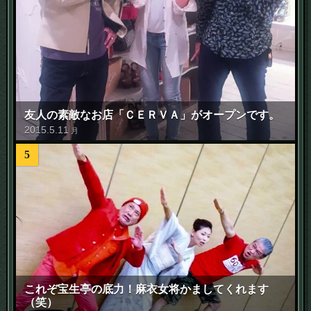
友人の素敵なお店「ＣＥＲＶＡ」がオープンです。
2015
.
5
.
11
月
5
これぞ宝生亭の底力！麻衣女将かましてくれます
（笑）