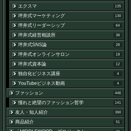
エクスマ
135
坪井式マーケティング
130
坪井式リーダーシップ
64
坪井式経営相談所
38
坪井式SNS論
28
坪井式オンラインサロン
19
坪井式資本論
12
独自化ビジネス講座
4
YouTubeビジネス動画
4
ファッション
446
憧れと絶望のファッション哲学
141
友人・知人紹介
390
商品紹介
51