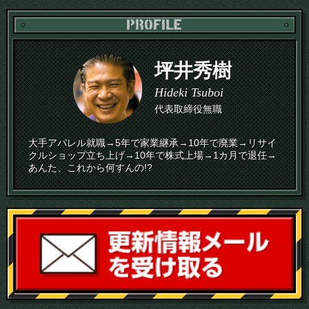
PR
坪井秀樹
Hideki Tsuboi
代表取締役無職
大手アパレル就職→5年で家業継承→10年で廃業→リサイ
クルショップ立ち上げ→10年で株式上場→1カ月で退任→
あんた、これから何すんの!?
読