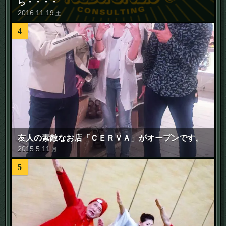
ら・・・・
2016
.
11
.
19
土
4
友人の素敵なお店「ＣＥＲＶＡ」がオープンです。
2015
.
5
.
11
月
5