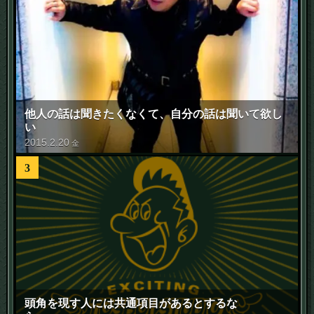
他人の話は聞きたくなくて、自分の話は聞いて欲し
い
2015
.
2
.
20
金
3
頭角を現す人には共通項目があるとするな