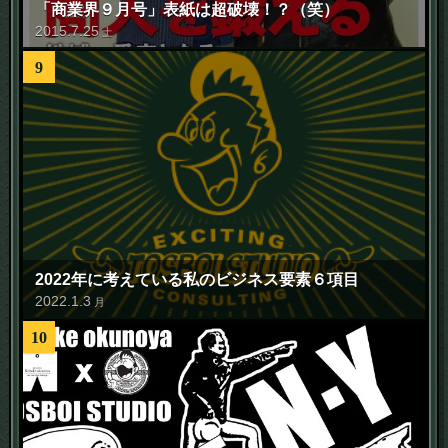
「商業界９月号」表紙は超破壊！？（笑）
2015
.
7
.
25
土
9
2022年に考えている私のビジネス要素６項目
2022
.
1
.
3
月
10