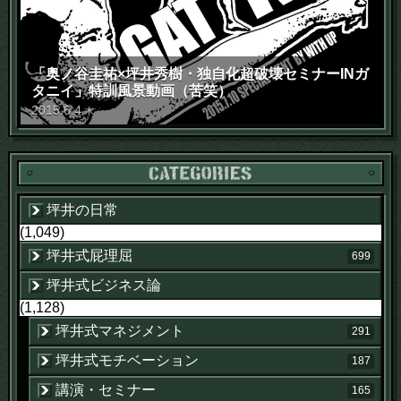
「奥ノ谷圭祐×坪井秀樹・独自化超破壊セミナーINガ
タニイ」特訓風景動画（苦笑）
2015
.
6
.
4
木
坪井の日常
(1,049)
坪井式屁理屈
699
坪井式ビジネス論
(1,128)
坪井式マネジメント
291
坪井式モチベーション
187
講演・セミナー
165