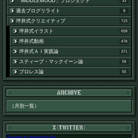
「MIDDLEWOOD」プロジェクト
33
過去ブログリライト
8
坪井式クリエイティブ
715
坪井式イラスト
658
坪井式動画
476
坪井式ＡＩ実践論
371
スティーブ・マックイーン論
59
プロレス論
55
Tweets by tosboistudio