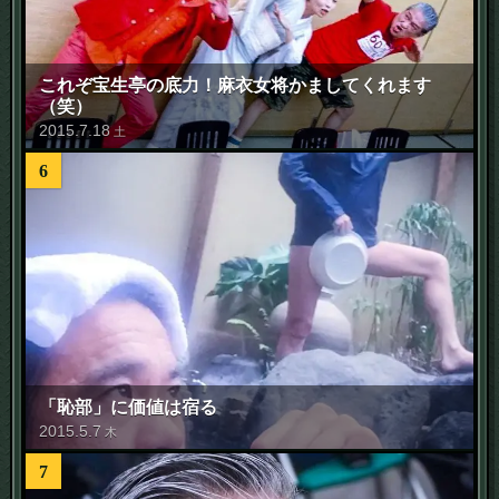
これぞ宝生亭の底力！麻衣女将かましてくれます
（笑）
2015
.
7
.
18
土
6
「恥部」に価値は宿る
2015
.
5
.
7
木
7