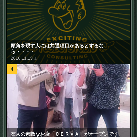
頭角を現す人には共通項目があるとするな
ら・・・・
2016
.
11
.
19
土
4
友人の素敵なお店「ＣＥＲＶＡ」がオープンです。