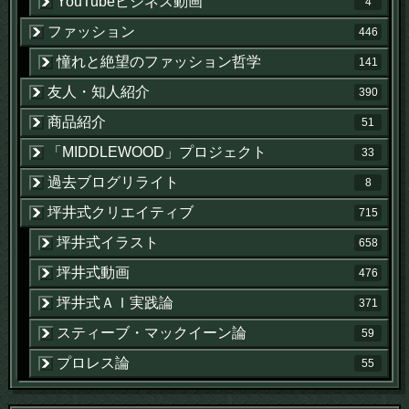
YouTubeビジネス動画
4
ファッション
446
憧れと絶望のファッション哲学
141
友人・知人紹介
390
商品紹介
51
「MIDDLEWOOD」プロジェクト
33
過去ブログリライト
8
坪井式クリエイティブ
715
坪井式イラスト
658
坪井式動画
476
坪井式ＡＩ実践論
371
スティーブ・マックイーン論
59
プロレス論
55