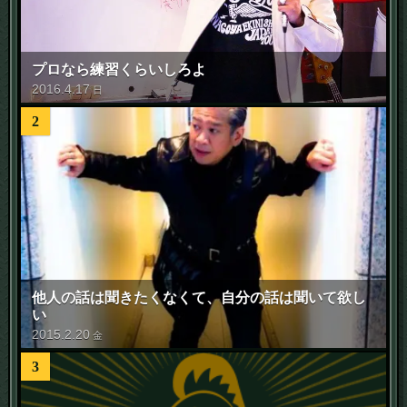
プロなら練習くらいしろよ
2016
.
4
.
17
日
2
他人の話は聞きたくなくて、自分の話は聞いて欲し
い
2015
.
2
.
20
金
3