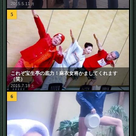
2015
.
5
.
11
月
5
これぞ宝生亭の底力！麻衣女将かましてくれます
（笑）
2015
.
7
.
18
土
6