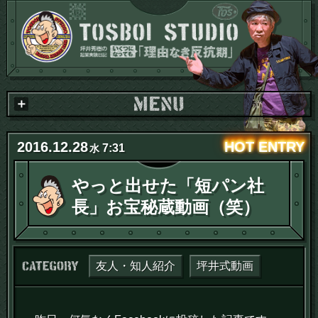
2016
.
12
.
28
7:31
水
やっと出せた「短パン社
長」お宝秘蔵動画（笑）
カテゴリー：
友人・知人紹介
坪井式動画