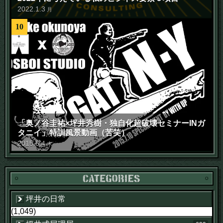
2022
.
1
.
3
月
10
「奥ノ谷圭祐×坪井秀樹・独自化超破壊セミナーINガ
タニイ」特訓風景動画（苦笑）
2015
.
6
.
4
木
坪井の日常
(1,049)