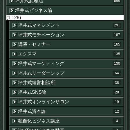
坪井式屁理屈
699
坪井式ビジネス論
(1,128)
坪井式マネジメント
291
坪井式モチベーション
187
講演・セミナー
165
エクスマ
135
坪井式マーケティング
130
坪井式リーダーシップ
64
坪井式経営相談所
38
坪井式SNS論
28
坪井式オンラインサロン
19
坪井式資本論
12
独自化ビジネス講座
4