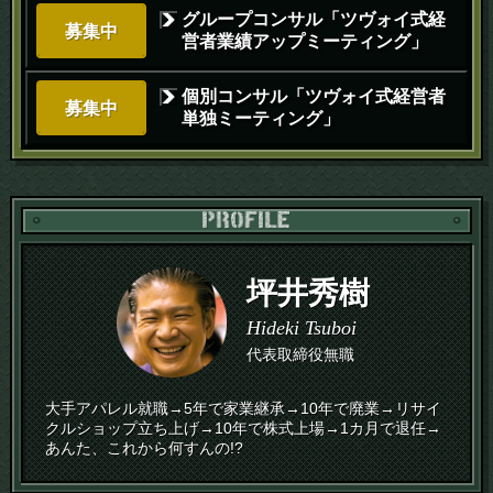
グループコンサル「ツヴォイ式経
募集中
営者業績アップミーティング」
個別コンサル「ツヴォイ式経営者
募集中
単独ミーティング」
PR
坪井秀樹
Hideki Tsuboi
代表取締役無職
大手アパレル就職→5年で家業継承→10年で廃業→リサイ
クルショップ立ち上げ→10年で株式上場→1カ月で退任→
あんた、これから何すんの!?