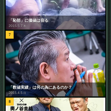
「恥部」に価値は宿る
2015
.
5
.
7
木
7
「数値実績」は何の為にあるのか？
2015
.
4
.
5
日
8