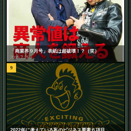
「商業界９月号」表紙は超破壊！？（笑）
2015
.
7
.
25
土
9
2022年に考えている私のビジネス要素６項目