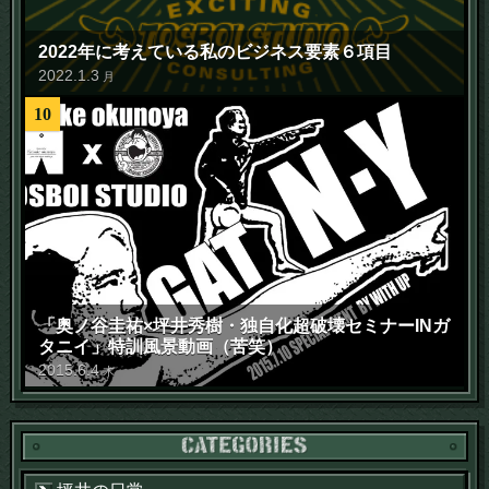
2022年に考えている私のビジネス要素６項目
2022
.
1
.
3
月
10
「奥ノ谷圭祐×坪井秀樹・独自化超破壊セミナーINガ
タニイ」特訓風景動画（苦笑）
2015
.
6
.
4
木