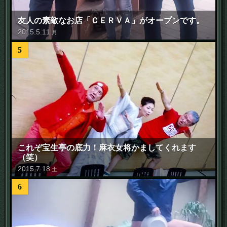
友人の素敵なお店「ＣＥＲＶＡ」がオープンです。
2015
.
5
.
11
月
5
これぞ宝生亭の底力！麻衣女将かましてくれます
（笑）
2015
.
7
.
18
土
6