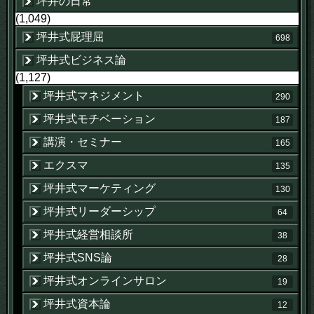
坪井の日常
(1,049)
坪井式屁理屈
698
坪井式ビジネス論
(1,127)
坪井式マネジメント
290
坪井式モチベーション
187
講演・セミナー
165
エクスマ
135
坪井式マーケティング
130
坪井式リーダーシップ
64
坪井式経営相談所
38
坪井式SNS論
28
坪井式オンラインサロン
19
坪井式資本論
12