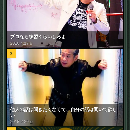
プロなら練習くらいしろよ
2016
.
4
.
17
日
2
他人の話は聞きたくなくて、自分の話は聞いて欲し
い
2015
.
2
.
20
金