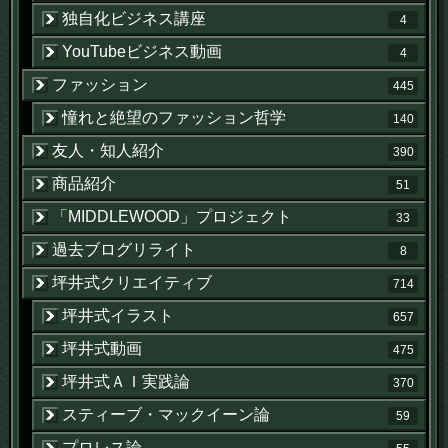
独自化ビジネス講座
4
YouTubeビジネス動画
4
ファッション
445
憧れと絶望のファッション哲学
140
友人・知人紹介
390
商品紹介
51
「MIDDLEWOOD」プロジェクト
33
過去ブログリライト
8
坪井式クリエイティブ
714
坪井式イラスト
657
坪井式動画
475
坪井式ＡＩ実践論
370
スティーブ・マックイーン論
59
プロレス論