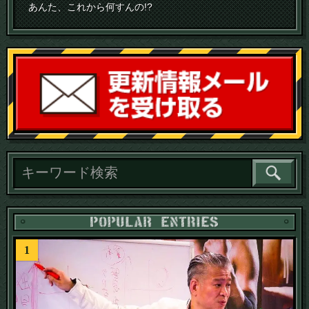
あんた、これから何すんの!?
読
1