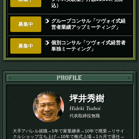
込）
グループコンサル「ツヴォイ式経
募集中
営者業績アップミーティング」
個別コンサル「ツヴォイ式経営者
募集中
単独ミーティング」
PR
坪井秀樹
Hideki Tsuboi
代表取締役無職
大手アパレル就職→5年で家業継承→10年で廃業→リサイ
クルショップ立ち上げ→10年で株式上場→1カ月で退任→