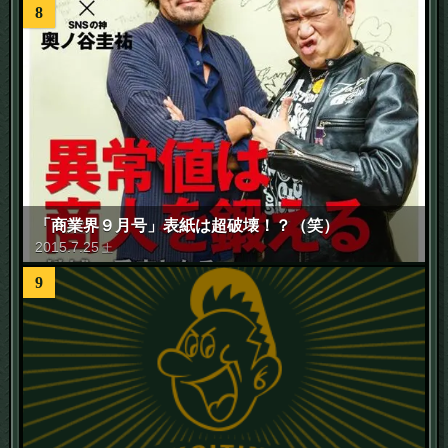
8
「商業界９月号」表紙は超破壊！？（笑）
2015
.
7
.
25
土
9