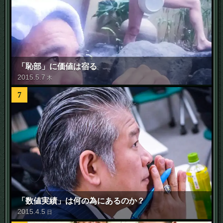
「恥部」に価値は宿る
2015
.
5
.
7
木
7
「数値実績」は何の為にあるのか？
2015
.
4
.
5
日