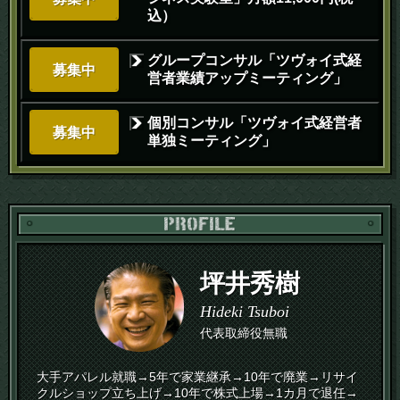
込）
グループコンサル「ツヴォイ式経
募集中
営者業績アップミーティング」
個別コンサル「ツヴォイ式経営者
募集中
単独ミーティング」
PR
坪井秀樹
Hideki Tsuboi
代表取締役無職
大手アパレル就職→5年で家業継承→10年で廃業→リサイ
クルショップ立ち上げ→10年で株式上場→1カ月で退任→