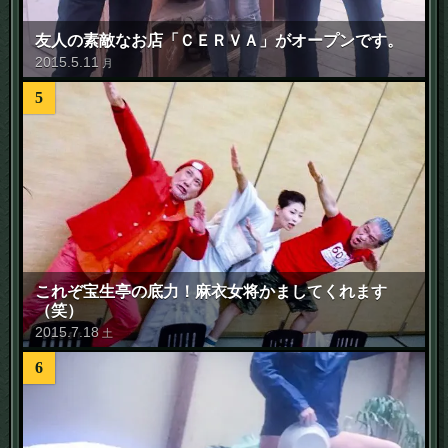
友人の素敵なお店「ＣＥＲＶＡ」がオープンです。
2015
.
5
.
11
月
5
これぞ宝生亭の底力！麻衣女将かましてくれます
（笑）
2015
.
7
.
18
土
6