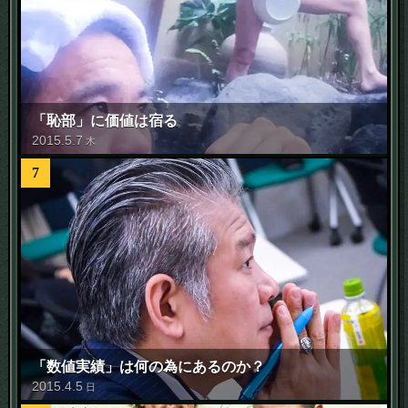
「恥部」に価値は宿る
2015
.
5
.
7
木
7
「数値実績」は何の為にあるのか？
2015
.
4
.
5
日