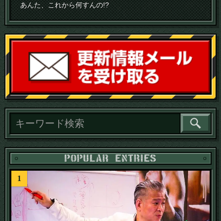
あんた、これから何すんの!?
読
1