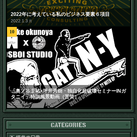
2022年に考えている私のビジネス要素６項目
2022
.
1
.
3
月
10
「奥ノ谷圭祐×坪井秀樹・独自化超破壊セミナーINガ
タニイ」特訓風景動画（苦笑）
2015
.
6
.
4
木