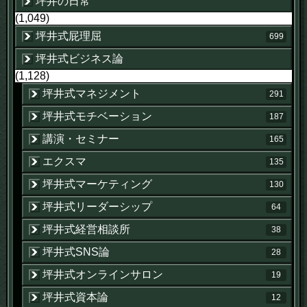
坪井の日常
(1,049)
坪井式屁理屈
699
坪井式ビジネス論
(1,128)
坪井式マネジメント
291
坪井式モチベーション
187
講演・セミナー
165
エクスマ
135
坪井式マーケティング
130
坪井式リーダーシップ
64
坪井式経営相談所
38
坪井式SNS論
28
坪井式オンラインサロン
19
坪井式資本論
12