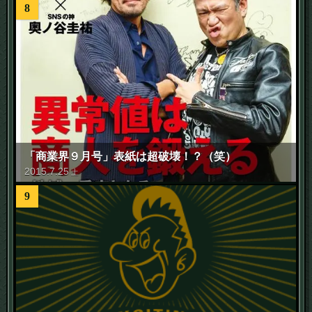
8
「商業界９月号」表紙は超破壊！？（笑）
2015
.
7
.
25
土
9