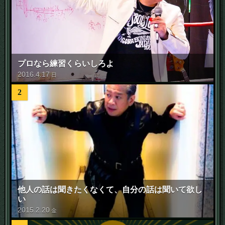
プロなら練習くらいしろよ
2016
.
4
.
17
日
2
他人の話は聞きたくなくて、自分の話は聞いて欲し
い
2015
.
2
.
20
金