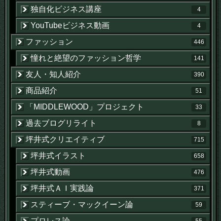
独自化ビジネス講座
4
YouTubeビジネス動画
4
ファッション
446
憧れと絶望のファッション哲学
141
友人・知人紹介
390
商品紹介
51
「MIDDLEWOOD」プロジェクト
33
過去ブログリライト
8
坪井式クリエイティブ
715
坪井式イラスト
658
坪井式動画
476
坪井式ＡＩ実践論
371
スティーブ・マックイーン論
59
プロレス論
55