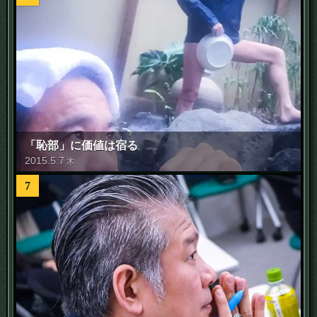
「恥部」に価値は宿る
2015
.
5
.
7
木
7