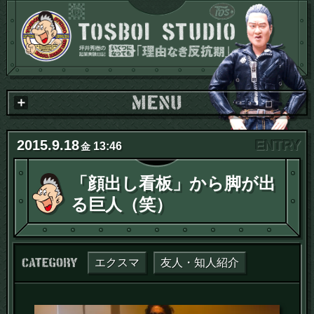
2015
.
9
.
18
13:46
金
「顔出し看板」から脚が出
る巨人（笑）
カテゴリー：
エクスマ
友人・知人紹介