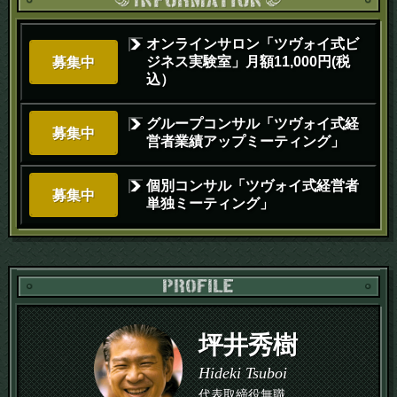
オンラインサロン「ツヴォイ式ビ
ジネス実験室」月額11,000円(税
募集中
込）
グループコンサル「ツヴォイ式経
募集中
営者業績アップミーティング」
個別コンサル「ツヴォイ式経営者
募集中
単独ミーティング」
PR
坪井秀樹
Hideki Tsuboi
代表取締役無職