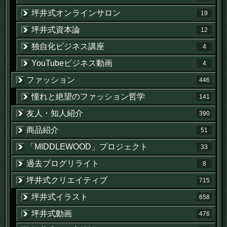
坪井式オンラインサロン
19
坪井式資本論
12
独自化ビジネス講座
4
YouTubeビジネス動画
4
ファッション
446
憧れと絶望のファッション哲学
141
友人・知人紹介
390
商品紹介
51
「MIDDLEWOOD」プロジェクト
33
過去ブログリライト
8
坪井式クリエイティブ
715
坪井式イラスト
658
坪井式動画
476