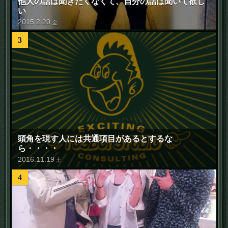
他人の話は聞きたくなくて、自分の話は聞いて欲し
い
2015
.
2
.
20
金
3
頭角を現す人には共通項目があるとするな
ら・・・・
2016
.
11
.
19
土
4