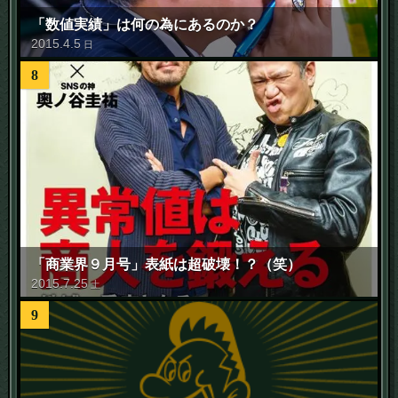
「数値実績」は何の為にあるのか？
2015
.
4
.
5
日
8
「商業界９月号」表紙は超破壊！？（笑）
2015
.
7
.
25
土
9