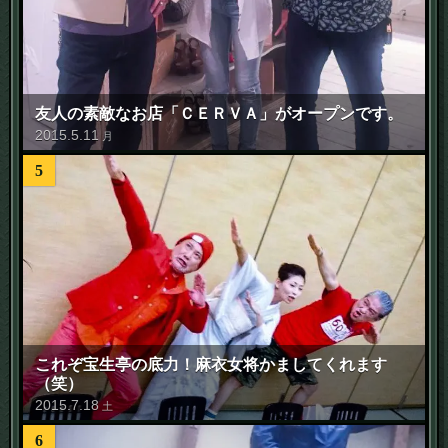
友人の素敵なお店「ＣＥＲＶＡ」がオープンです。
2015
.
5
.
11
月
5
これぞ宝生亭の底力！麻衣女将かましてくれます
（笑）
2015
.
7
.
18
土
6