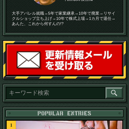
大手アパレル就職→5年で家業継承→10年で廃業→リサイ
クルショップ立ち上げ→10年で株式上場→1カ月で退任→
あんた、これから何すんの!?
読
1