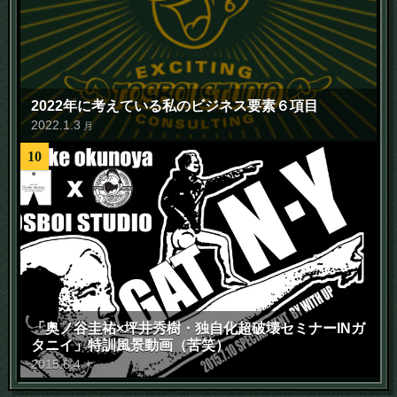
2022年に考えている私のビジネス要素６項目
2022
.
1
.
3
月
10
「奥ノ谷圭祐×坪井秀樹・独自化超破壊セミナーINガ
タニイ」特訓風景動画（苦笑）
2015
.
6
.
4
木