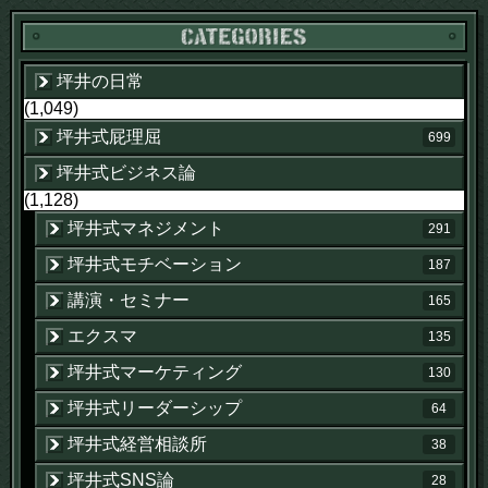
坪井の日常
(1,049)
坪井式屁理屈
699
坪井式ビジネス論
(1,128)
坪井式マネジメント
291
坪井式モチベーション
187
講演・セミナー
165
エクスマ
135
坪井式マーケティング
130
坪井式リーダーシップ
64
坪井式経営相談所
38
坪井式SNS論
28