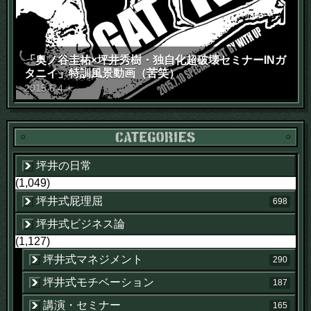
「奥ノ谷圭祐×坪井秀樹・独自化超破壊セミナーINガ
タニイ」特訓風景動画（苦笑）
2015
.
6
.
4
木
坪井の日常
(1,049)
坪井式屁理屈
698
坪井式ビジネス論
(1,127)
坪井式マネジメント
290
坪井式モチベーション
187
講演・セミナー
165