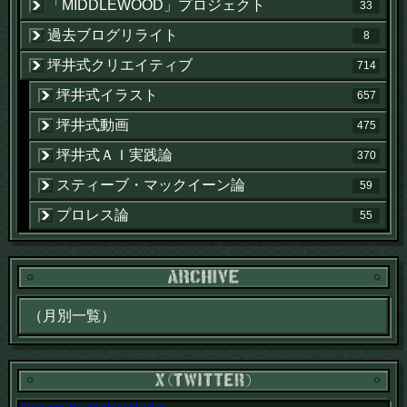
「MIDDLEWOOD」プロジェクト
33
過去ブログリライト
8
坪井式クリエイティブ
714
坪井式イラスト
657
坪井式動画
475
坪井式ＡＩ実践論
370
スティーブ・マックイーン論
59
プロレス論
55