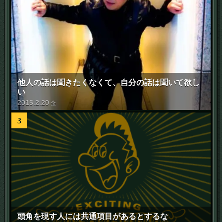
他人の話は聞きたくなくて、自分の話は聞いて欲し
い
2015
.
2
.
20
金
3
頭角を現す人には共通項目があるとするな