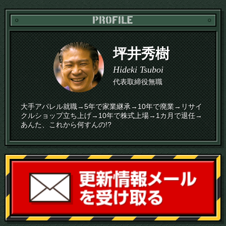
PR
坪井秀樹
Hideki Tsuboi
代表取締役無職
大手アパレル就職→5年で家業継承→10年で廃業→リサイ
クルショップ立ち上げ→10年で株式上場→1カ月で退任→
あんた、これから何すんの!?
読