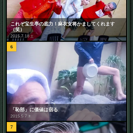
これぞ宝生亭の底力！麻衣女将かましてくれます
（笑）
2015
.
7
.
18
土
6
「恥部」に価値は宿る
2015
.
5
.
7
木
7