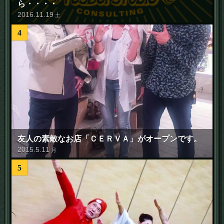
ら・・・・
2016
.
11
.
19
土
4
友人の素敵なお店「ＣＥＲＶＡ」がオープンです。
2015
.
5
.
11
月
5