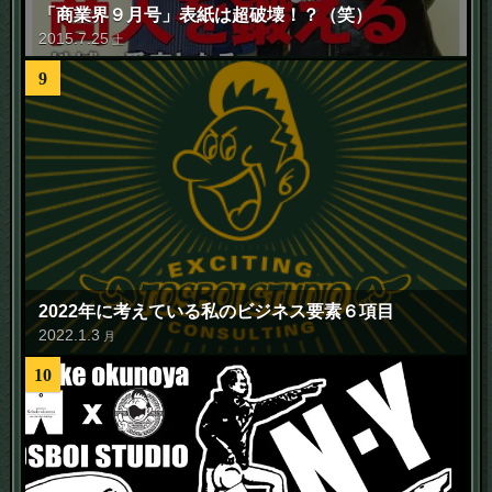
「商業界９月号」表紙は超破壊！？（笑）
2015
.
7
.
25
土
9
2022年に考えている私のビジネス要素６項目
2022
.
1
.
3
月
10