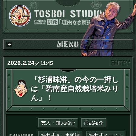
2026
.
2
.
24
11:45
火
「杉浦味淋」の今の一押し
は「碧南産自然栽培米みり
ん」！
友人・知人紹介
商品紹介
カテゴリー：
坪井式ＡＩ実践論
坪井式イラスト