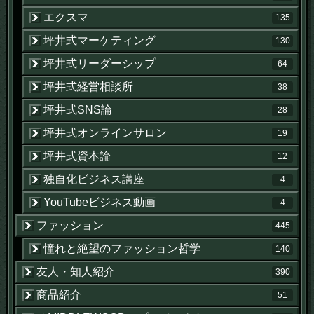
エクスマ
135
坪井式マーケティング
130
坪井式リーダーシップ
64
坪井式経営相談所
38
坪井式SNS論
28
坪井式オンラインサロン
19
坪井式資本論
12
独自化ビジネス講座
4
YouTubeビジネス動画
4
ファッション
445
憧れと絶望のファッション哲学
140
友人・知人紹介
390
商品紹介
51