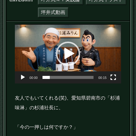
坪井式動画
動
画
プ
レ
ー
ヤ
00:00
00:15
ー
友人でもいてくれる(笑)、愛知県碧南市の「杉浦
味淋」の杉浦社長に、
「今の一押しは何ですか？」