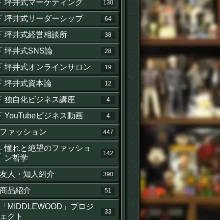
坪井式マーケティング
130
坪井式リーダーシップ
64
坪井式経営相談所
38
坪井式SNS論
28
坪井式オンラインサロン
19
坪井式資本論
12
独自化ビジネス講座
4
YouTubeビジネス動画
4
ファッション
447
憧れと絶望のファッショ
142
ン哲学
友人・知人紹介
390
商品紹介
51
「MIDDLEWOOD」プロジ
33
ェクト