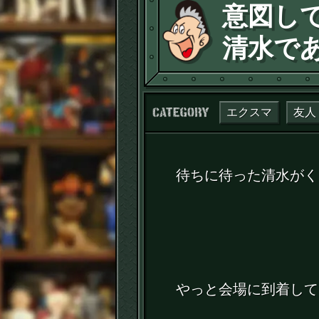
意図し
清水で
カテゴリー：
エクスマ
友人
待ちに待った清水がく
やっと会場に到着して