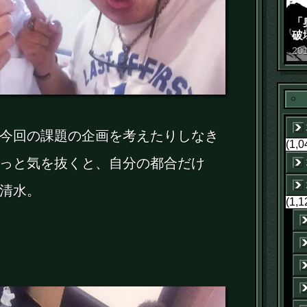
「
破
景
20
今回の課題の企画を考えたりしなき
(1,0
っと気を抜くと、自分の都合だけ
清水。
(1,1