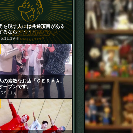
角を現す人には共通項目がある
するなら・・・・
16
.
11
.
19
土
人の素敵なお店「ＣＥＲＶＡ」
オープンです。
15
.
5
.
11
月