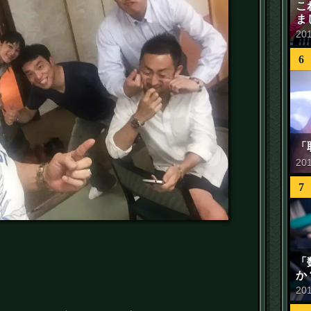
こ
ま
20
6
「
20
7
「
か
20