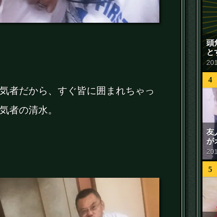
頭
と
20
4
気者だから、すぐ皆に囲まれちゃっ
気者の清水。
友
が
20
5