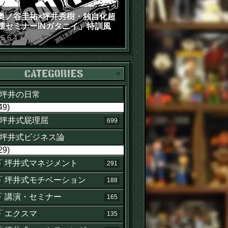
奥ノ谷圭祐×坪井秀樹・独自化超
壊セミナーINガタニイ」特訓風
動画（苦笑）
15
.
6
.
4
木
カテゴリー
坪井の日常
49)
坪井式屁理屈
699
坪井式ビジネス論
29)
坪井式マネジメント
291
坪井式モチベーション
188
講演・セミナー
165
エクスマ
135