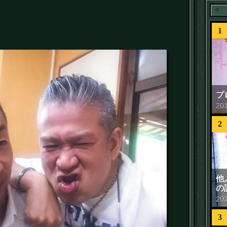
1
プ
20
2
他
の
20
3