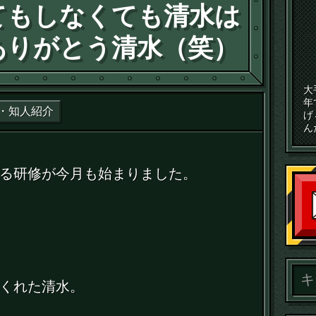
てもしなくても清水は
ありがとう清水（笑）
大
年
・知人紹介
げ
ん
る研修が今月も始まりました。
くれた清水。