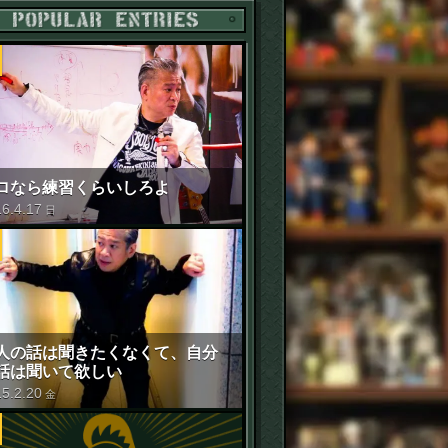
POPULAR ENTRIES
ロなら練習くらいしろよ
16
.
4
.
17
日
人の話は聞きたくなくて、自分
話は聞いて欲しい
15
.
2
.
20
金