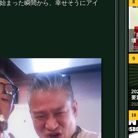
8
始まった瞬間から、幸せそうにアイ
「
壊
20
9
2
要
20
10