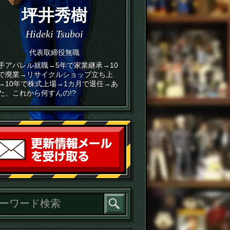
坪井秀樹
Hideki Tsuboi
代表取締役無職
手アパレル就職→5年で家業継承→10
で廃業→リサイクルショップ立ち上
→10年で株式上場→1カ月で退任→あ
た、これから何すんの!?
読者登録