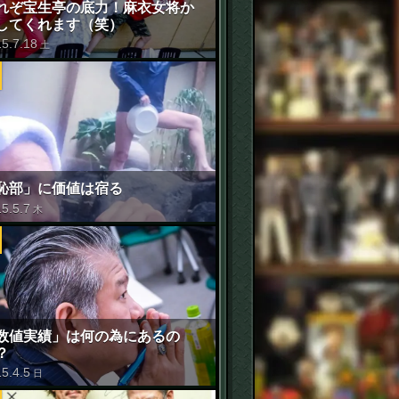
れぞ宝生亭の底力！麻衣女将か
してくれます（笑）
15
.
7
.
18
土
恥部」に価値は宿る
15
.
5
.
7
木
数値実績」は何の為にあるの
？
15
.
4
.
5
日