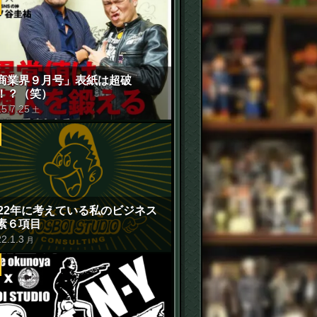
商業界９月号」表紙は超破
！？（笑）
15
.
7
.
25
土
022年に考えている私のビジネス
素６項目
22
.
1
.
3
月