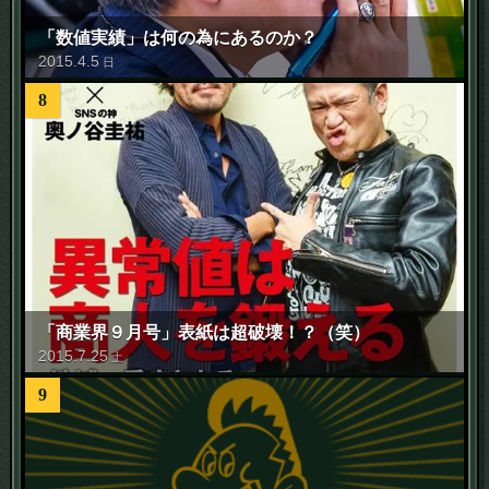
「数値実績」は何の為にあるのか？
2015
.
4
.
5
日
8
「商業界９月号」表紙は超破壊！？（笑）
2015
.
7
.
25
土
9