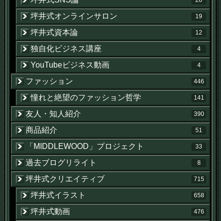
坪井式オンラインサロン
19
坪井式資本論
12
独自化ビジネス講座
4
YouTubeビジネス動画
4
ファッション
446
憧れと絶望のファッション哲学
141
友人・知人紹介
390
商品紹介
51
「MIDDLEWOOD」プロジェクト
33
過去ブログリライト
8
坪井式クリエイティブ
715
坪井式イラスト
658
坪井式動画
476