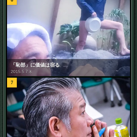
「恥部」に価値は宿る
2015
.
5
.
7
木
7