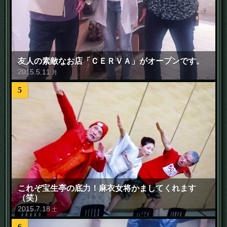
友人の素敵なお店「ＣＥＲＶＡ」がオープンです。
2015
.
5
.
11
月
5
これぞ宝生亭の底力！麻衣女将かましてくれます
（笑）
2015
.
7
.
18
土
6