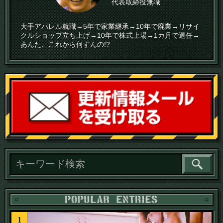
代表取締役無職
大手アパレル就職→5年で家業継承→10年で廃業→リサイ
クルショップ立ち上げ→10年で株式上場→1カ月で退任→
あんた、これから何すんの!?
読
1