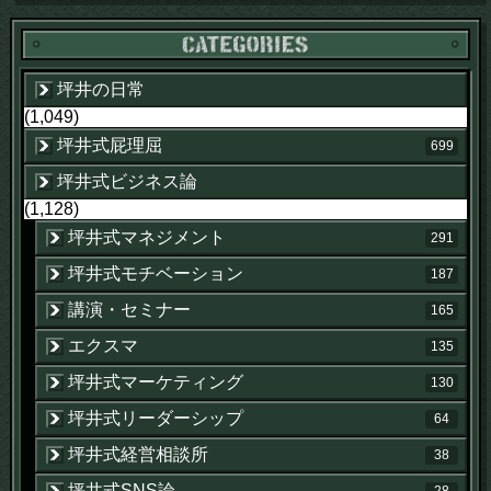
坪井の日常
(1,049)
坪井式屁理屈
699
坪井式ビジネス論
(1,128)
坪井式マネジメント
291
坪井式モチベーション
187
講演・セミナー
165
エクスマ
135
坪井式マーケティング
130
坪井式リーダーシップ
64
坪井式経営相談所
38
坪井式SNS論
28