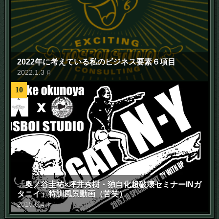
2022年に考えている私のビジネス要素６項目
2022
.
1
.
3
月
10
「奥ノ谷圭祐×坪井秀樹・独自化超破壊セミナーINガ
タニイ」特訓風景動画（苦笑）
2015
.
6
.
4
木