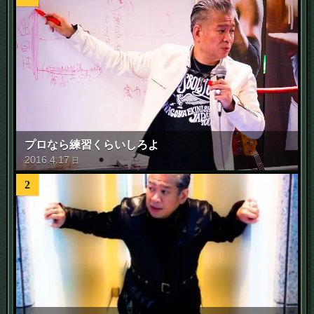
プロなら練習くらいしろよ
2016
.
4
.
17
日
2