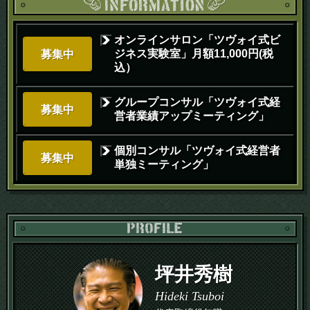
オンラインサロン「ツヴォイ式ビ
ジネス実験室」月額11,000円(税
募集中
込）
グループコンサル「ツヴォイ式経
募集中
営者業績アップミーティング」
個別コンサル「ツヴォイ式経営者
募集中
単独ミーティング」
PR
坪井秀樹
Hideki Tsuboi