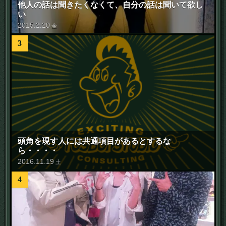
他人の話は聞きたくなくて、自分の話は聞いて欲し
い
2015
.
2
.
20
金
3
頭角を現す人には共通項目があるとするな
ら・・・・
2016
.
11
.
19
土
4