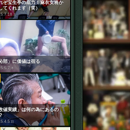
れぞ宝生亭の底力！麻衣女将か
してくれます（笑）
15
.
7
.
18
土
恥部」に価値は宿る
15
.
5
.
7
木
数値実績」は何の為にあるの
？
15
.
4
.
5
日