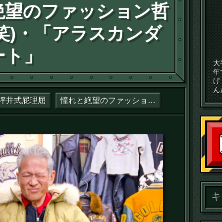
絶望のファッション哲
笑)・「アラスカンダ
ート」
大
年
げ
ん
坪井式屁理屈
憧れと絶望のファッション哲学