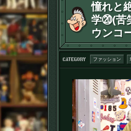
憧れと
学⑳(苦
ウンコ
カテゴリー：
ファッション