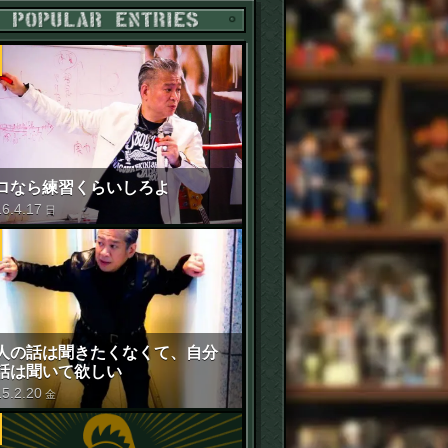
POPULAR ENTRIES
ロなら練習くらいしろよ
16
.
4
.
17
日
人の話は聞きたくなくて、自分
話は聞いて欲しい
15
.
2
.
20
金