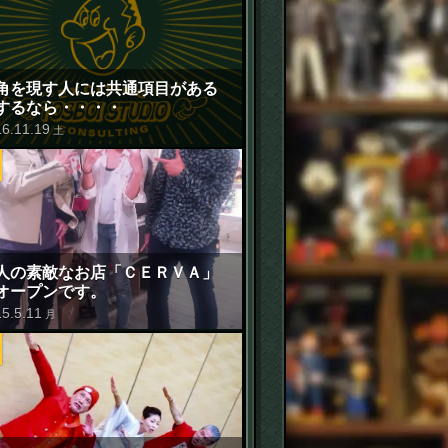
角を現す人には共通項目がある
するなら・・・・
16
.
11
.
19
土
人の素敵なお店「ＣＥＲＶＡ」
オープンです。
15
.
5
.
11
月