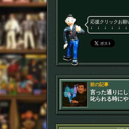
応援クリックお願
↓ ↓ ↓ ↓ ↓ ↓
前の記事
言った通りにし
叱られる時にや
考える(苦笑)