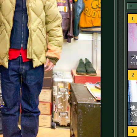
1
プ
20
2
他
の
20
3