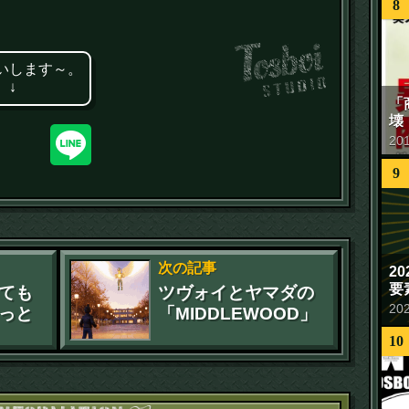
8
いします～。
 ↓
「
壊
20
9
次の記事
2
要
ても
ツヴォイとヤマダの
20
っと
「MIDDLEWOOD」
映画制作プロジェク
10
ト日程追加しました