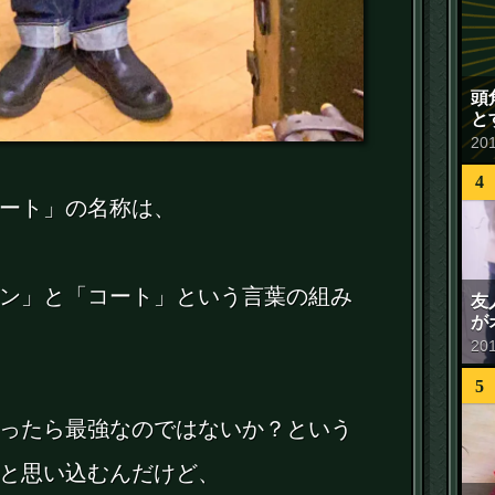
頭
と
20
4
ート」の名称は、
ン」と「コート」という言葉の組み
友
が
20
5
ったら最強なのではないか？という
と思い込むんだけど、