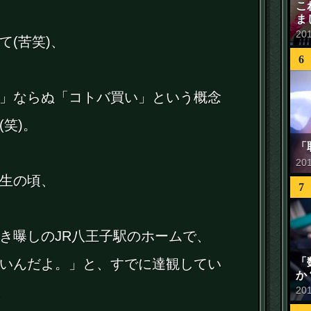
こ
ま
20
て(苦笑)、
6
」ならぬ「コトバ買い」という概念
笑)。
「
20
生の頃、
7
き曝しのJR八王子駅のホームで、
「
いんだよ。」と、すでに達観してい
か
。
20