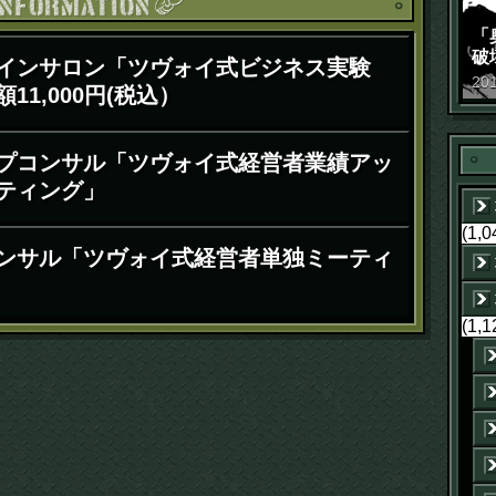
お知ら
「
破
インサロン「ツヴォイ式ビジネス実験
景
20
11,000円(税込）
プコンサル「ツヴォイ式経営者業績アッ
ティング」
(1,0
ンサル「ツヴォイ式経営者単独ミーティ
(1,1