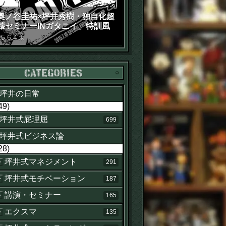
せ
奥ノ谷圭祐×坪井秀樹・独自化超
壊セミナーINガタニイ」特訓風
動画（苦笑）
15
.
6
.
4
木
カテゴリー
坪井の日常
49)
坪井式屁理屈
699
坪井式ビジネス論
28)
坪井式マネジメント
291
坪井式モチベーション
187
講演・セミナー
165
エクスマ
135