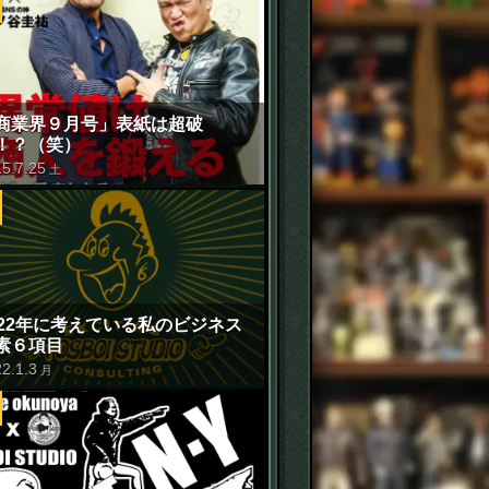
商業界９月号」表紙は超破
！？（笑）
15
.
7
.
25
土
022年に考えている私のビジネス
素６項目
22
.
1
.
3
月