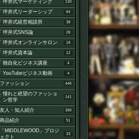
坪井式マーケティング
130
坪井式リーダーシップ
64
坪井式経営相談所
38
坪井式SNS論
28
坪井式オンラインサロン
19
坪井式資本論
12
独自化ビジネス講座
4
YouTubeビジネス動画
4
ファッション
446
憧れと絶望のファッショ
141
ン哲学
友人・知人紹介
390
商品紹介
51
「MIDDLEWOOD」プロジ
33
ェクト