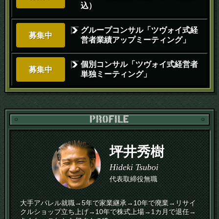
込）
グループコンサル「ツヴォイ式経
募集中
営者業績アップミーティング」
個別コンサル「ツヴォイ式経営者
募集中
単独ミーティング」
PR
坪井秀樹
Hideki Tsuboi
代表取締役無職
大手アパレル就職→5年で家業継承→10年で廃業→リサイ
クルショップ立ち上げ→10年で株式上場→1カ月で退任→