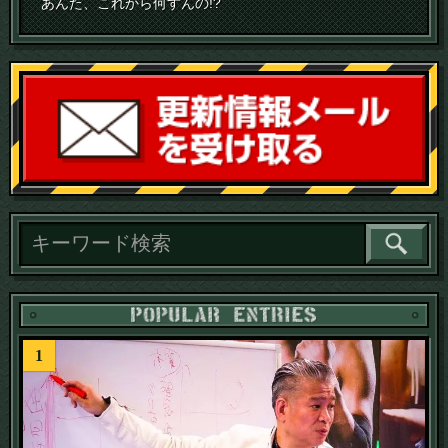
あんた、これから何すんの!?
読
1