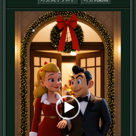
動
画
プ
レ
ー
ヤ
ー