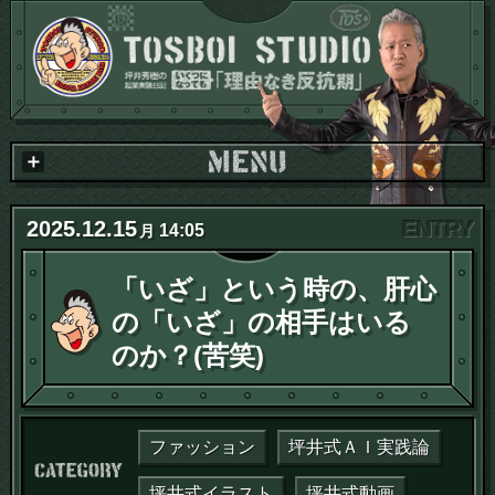
2025
.
12
.
15
14:05
月
「いざ」という時の、肝心
の「いざ」の相手はいる
のか？(苦笑)
ファッション
坪井式ＡＩ実践論
カテゴリー：
坪井式イラスト
坪井式動画