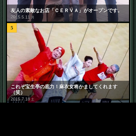
友人の素敵なお店「ＣＥＲＶＡ」がオープンです。
2015
.
5
.
11
月
5
これぞ宝生亭の底力！麻衣女将かましてくれます
（笑）
2015
.
7
.
18
土
6