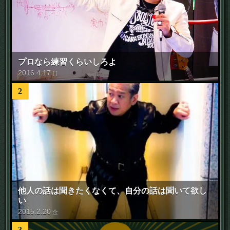
プロなら練習くらいしろよ
2016
.
4
.
17
日
2
他人の話は聞きたくなくて、自分の話は聞いて欲し
い
2015
.
2
.
20
金
3