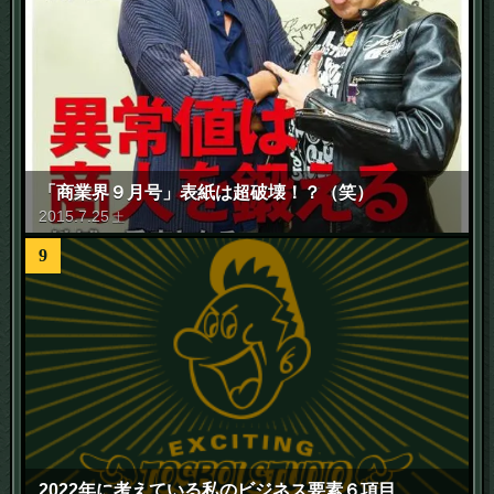
「商業界９月号」表紙は超破壊！？（笑）
2015
.
7
.
25
土
9
2022年に考えている私のビジネス要素６項目