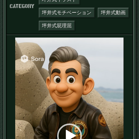
カテゴリー：
坪井式モチベーション
坪井式動画
坪井式屁理屈
動
画
プ
レ
ー
ヤ
ー