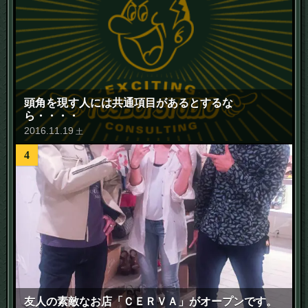
頭角を現す人には共通項目があるとするな
ら・・・・
2016
.
11
.
19
土
4
友人の素敵なお店「ＣＥＲＶＡ」がオープンです。