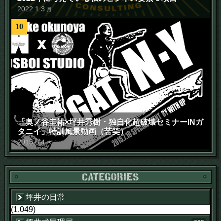
2022
.
1
.
3
月
10
「奥ノ谷圭祐×坪井秀樹・独自化超破壊セミナーINガ
タニイ」特訓風景動画（苦笑）
2015
.
6
.
4
木
坪井の日常
(1,049)