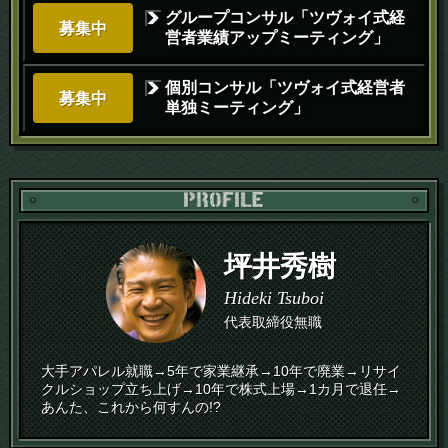
グループコンサル「ツヴォイ式経
募集中
営者業績アップミーティング」
個別コンサル「ツヴォイ式経営者
募集中
単独ミーティング」
PR
坪井秀樹
Hideki Tsuboi
代表取締役無職
大手アパレル就職→5年で家業継承→10年で廃業→リサイ
クルショップ立ち上げ→10年で株式上場→1カ月で退任→
あんた、これから何すんの!?