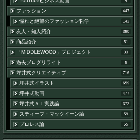
YouTubeビジネス動画
4
ファッション
447
憧れと絶望のファッション哲学
142
友人・知人紹介
390
商品紹介
51
「MIDDLEWOOD」プロジェクト
33
過去ブログリライト
8
坪井式クリエイティブ
716
坪井式イラスト
659
坪井式動画
477
坪井式ＡＩ実践論
372
スティーブ・マックイーン論
59
プロレス論
55