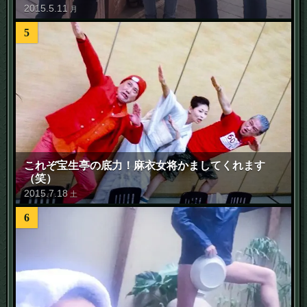
2015
.
5
.
11
月
5
これぞ宝生亭の底力！麻衣女将かましてくれます
（笑）
2015
.
7
.
18
土
6