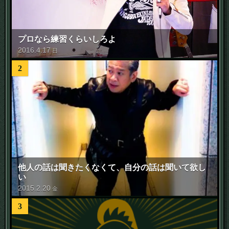
プロなら練習くらいしろよ
2016
.
4
.
17
日
2
他人の話は聞きたくなくて、自分の話は聞いて欲し
い
2015
.
2
.
20
金
3