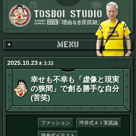
2025
.
10
.
23
3:33
木
幸せも不幸も「虚像と現実
の狭間」で創る勝手な自分
(苦笑)
ファッション
坪井式ＡＩ実践論
坪井式イラスト