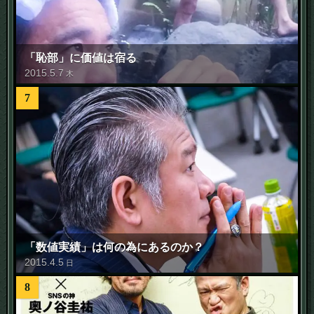
「恥部」に価値は宿る
2015
.
5
.
7
木
7
「数値実績」は何の為にあるのか？
2015
.
4
.
5
日
8