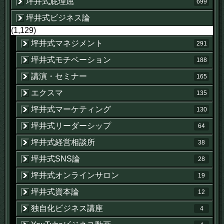
坪井式屁理屈
699
坪井式ビジネス論
(1,129)
坪井式マネジメント
291
坪井式モチベーション
188
講演・セミナー
165
エクスマ
135
坪井式マーケティング
130
坪井式リーダーシップ
64
坪井式経営相談所
38
坪井式SNS論
28
坪井式オンラインサロン
19
坪井式資本論
12
独自化ビジネス講座
4