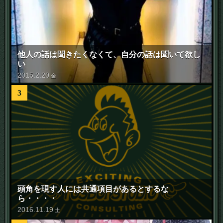
他人の話は聞きたくなくて、自分の話は聞いて欲し
い
2015
.
2
.
20
金
3
頭角を現す人には共通項目があるとするな
ら・・・・
2016
.
11
.
19
土