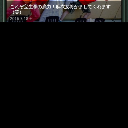
これぞ宝生亭の底力！麻衣女将かましてくれます
（笑）
2015
.
7
.
18
土
6
「恥部」に価値は宿る
2015
.
5
.
7
木
7