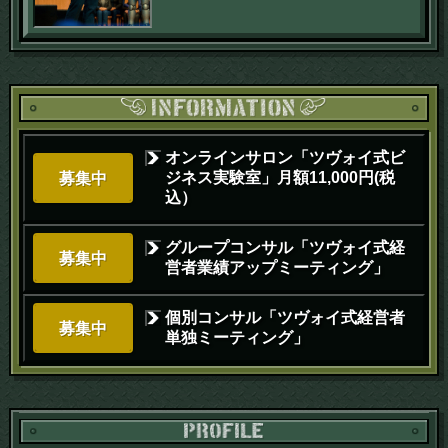
オンラインサロン「ツヴォイ式ビ
ジネス実験室」月額11,000円(税
募集中
込）
グループコンサル「ツヴォイ式経
募集中
営者業績アップミーティング」
個別コンサル「ツヴォイ式経営者
募集中
単独ミーティング」
PR