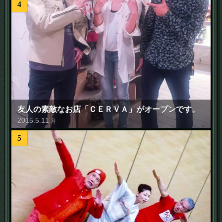
4
友人の素敵なお店「ＣＥＲＶＡ」がオープンです。
2015
.
5
.
11
月
5