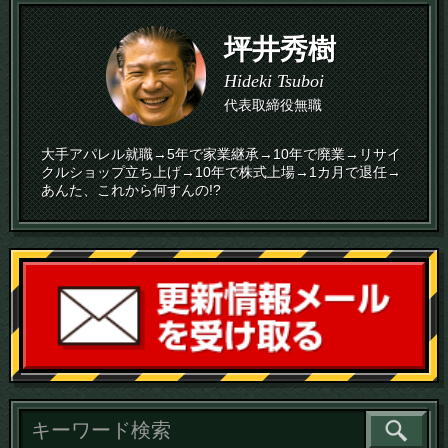
坪井秀樹
Hideki Tsuboi
代表取締役無職
大手アパレル就職→5年で家業継承→10年で廃業→リサイ
クルショップ立ち上げ→10年で株式上場→1カ月で退任→
あんた、これから何すんの!?
読