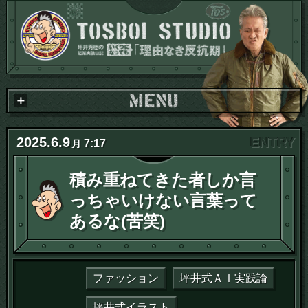
2025
.
6
.
9
7:17
月
積み重ねてきた者しか言
っちゃいけない言葉って
あるな(苦笑)
ファッション
坪井式ＡＩ実践論
坪井式イラスト