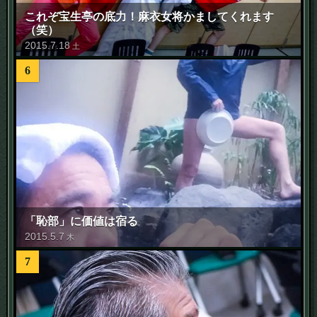
これぞ宝生亭の底力！麻衣女将かましてくれます
（笑）
2015
.
7
.
18
土
6
「恥部」に価値は宿る
2015
.
5
.
7
木
7