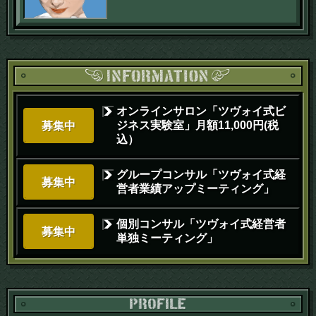
オンラインサロン「ツヴォイ式ビ
ジネス実験室」月額11,000円(税
募集中
込）
グループコンサル「ツヴォイ式経
募集中
営者業績アップミーティング」
個別コンサル「ツヴォイ式経営者
募集中
単独ミーティング」
PR