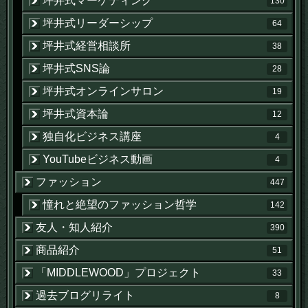
坪井式マーケティング
130
坪井式リーダーシップ
64
坪井式経営相談所
38
坪井式SNS論
28
坪井式オンラインサロン
19
坪井式資本論
12
独自化ビジネス講座
4
YouTubeビジネス動画
4
ファッション
447
憧れと絶望のファッション哲学
142
友人・知人紹介
390
商品紹介
51
「MIDDLEWOOD」プロジェクト
33
過去ブログリライト
8