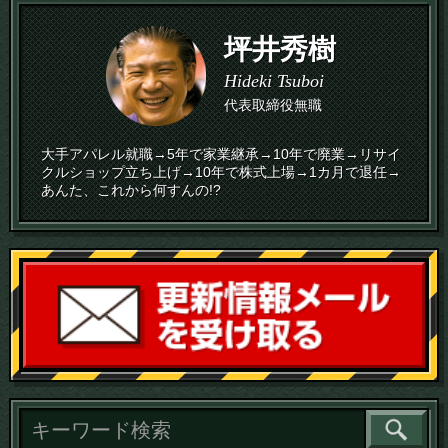
坪井秀樹
Hideki Tsuboi
代表取締役無職
大手アパレル就職→5年で家業継承→10年で廃業→リサイ
クルショップ立ち上げ→10年で株式上場→1カ月で退任→
あんた、これから何すんの!?
読