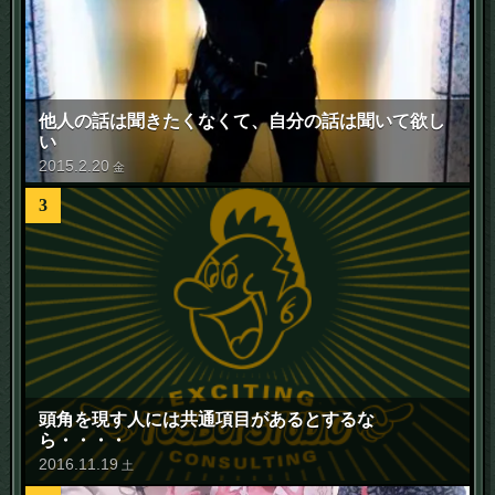
他人の話は聞きたくなくて、自分の話は聞いて欲し
い
2015
.
2
.
20
金
3
頭角を現す人には共通項目があるとするな
ら・・・・
2016
.
11
.
19
土