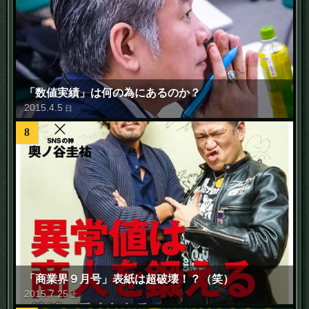
「数値実績」は何の為にあるのか？
2015
.
4
.
5
日
8
「商業界９月号」表紙は超破壊！？（笑）
2015
.
7
.
25
土