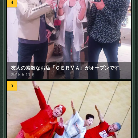
4
友人の素敵なお店「ＣＥＲＶＡ」がオープンです。
2015
.
5
.
11
月
5