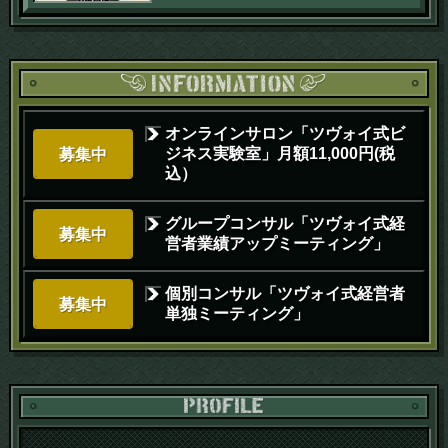
オンラインサロン「ツヴォイ式ビ
ジネス実験室」月額11,000円(税
募集中
込）
グループコンサル「ツヴォイ式経
募集中
営者業績アップミーティング」
個別コンサル「ツヴォイ式経営者
募集中
単独ミーティング」
PR