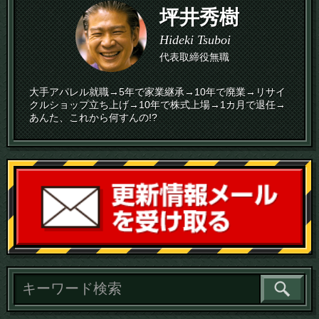
坪井秀樹
Hideki Tsuboi
代表取締役無職
大手アパレル就職→5年で家業継承→10年で廃業→リサイ
クルショップ立ち上げ→10年で株式上場→1カ月で退任→
あんた、これから何すんの!?
読