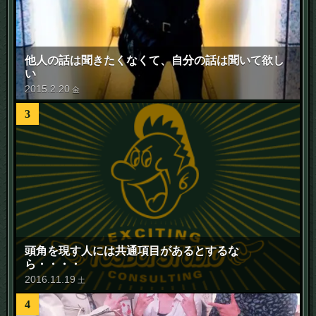
他人の話は聞きたくなくて、自分の話は聞いて欲し
い
2015
.
2
.
20
金
3
頭角を現す人には共通項目があるとするな
ら・・・・
2016
.
11
.
19
土
4