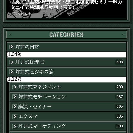
「奥ノ谷圭祐×坪井秀樹・独自化超破壊セミナーINガ
タニイ」特訓風景動画（苦笑）
2015
.
6
.
4
木
坪井の日常
(1,049)
坪井式屁理屈
698
坪井式ビジネス論
(1,127)
坪井式マネジメント
290
坪井式モチベーション
187
講演・セミナー
165
エクスマ
135
坪井式マーケティング
130