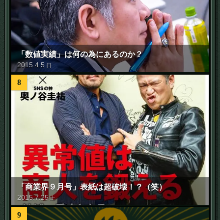
「数値実績」は何の為にあるのか？
2015
.
4
.
5
日
8
「商業界９月号」表紙は超破壊！？（笑）
2015
.
7
.
25
土
9