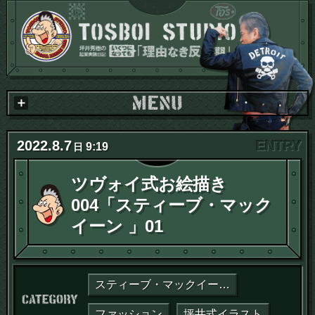
2022
.
8
.
7
9:19
日
ツヴォイ式お絵描き
004「スティーブ・マック
イーン 」01
スティーブ・マックイーン論
カテゴリー：
ファッション
坪井式イラスト