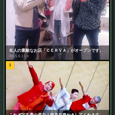
友人の素敵なお店「ＣＥＲＶＡ」がオープンです。
2015
.
5
.
11
月
5
これぞ宝生亭の底力！麻衣女将かましてくれます