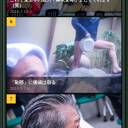
（笑）
2015
.
7
.
18
土
6
「恥部」に価値は宿る
2015
.
5
.
7
木
7