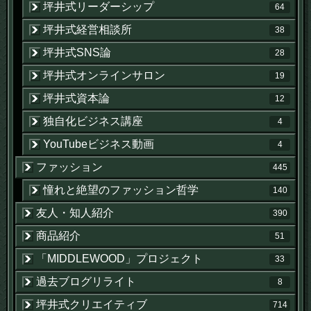
坪井式リーダーシップ
64
坪井式経営相談所
38
坪井式SNS論
28
坪井式オンラインサロン
19
坪井式資本論
12
独自化ビジネス講座
4
YouTubeビジネス動画
4
ファッション
445
憧れと絶望のファッション哲学
140
友人・知人紹介
390
商品紹介
51
「MIDDLEWOOD」プロジェクト
33
過去ブログリライト
8
坪井式クリエイティブ
714