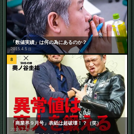
「数値実績」は何の為にあるのか？
2015
.
4
.
5
日
8
「商業界９月号」表紙は超破壊！？（笑）
2015
.
7
.
25
土