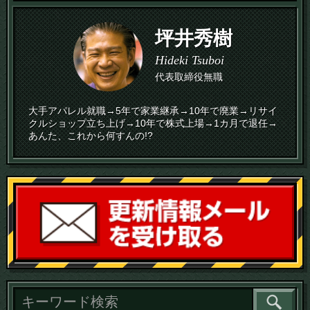
坪井秀樹
Hideki Tsuboi
代表取締役無職
大手アパレル就職→5年で家業継承→10年で廃業→リサイ
クルショップ立ち上げ→10年で株式上場→1カ月で退任→
あんた、これから何すんの!?
読