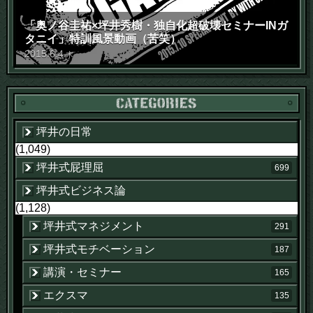
「奥ノ谷圭祐×坪井秀樹・独自化超破壊セミナーINガ
タニイ」特訓風景動画（苦笑）
2015
.
6
.
4
木
坪井の日常
(1,049)
坪井式屁理屈
699
坪井式ビジネス論
(1,128)
坪井式マネジメント
291
坪井式モチベーション
187
講演・セミナー
165
エクスマ
135