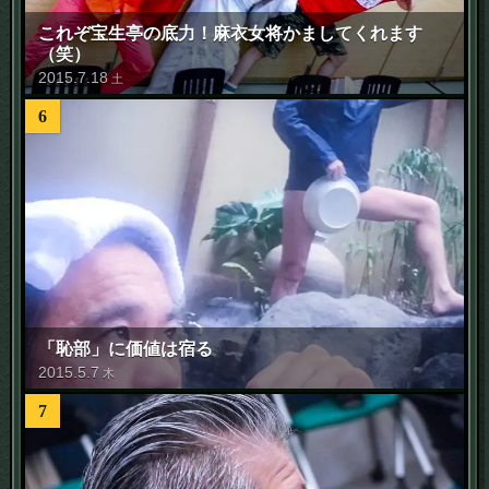
これぞ宝生亭の底力！麻衣女将かましてくれます
（笑）
2015
.
7
.
18
土
6
「恥部」に価値は宿る
2015
.
5
.
7
木
7