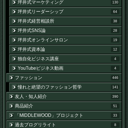
坪井式マーケティング
130
坪井式リーダーシップ
64
坪井式経営相談所
38
坪井式SNS論
28
坪井式オンラインサロン
19
坪井式資本論
12
独自化ビジネス講座
4
YouTubeビジネス動画
4
ファッション
446
憧れと絶望のファッション哲学
141
友人・知人紹介
390
商品紹介
51
「MIDDLEWOOD」プロジェクト
33
過去ブログリライト
8