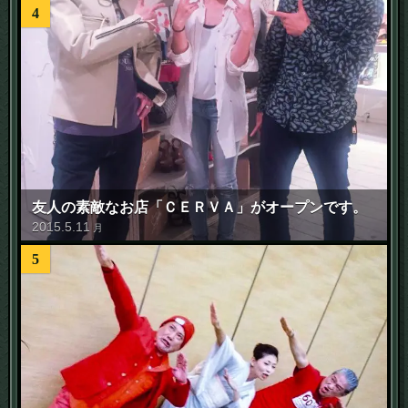
4
友人の素敵なお店「ＣＥＲＶＡ」がオープンです。
2015
.
5
.
11
月
5