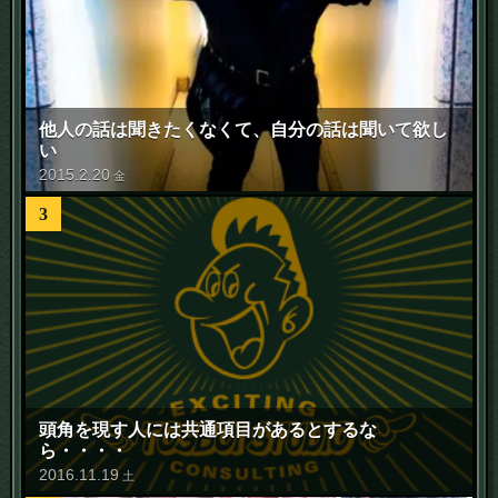
他人の話は聞きたくなくて、自分の話は聞いて欲し
い
2015
.
2
.
20
金
3
頭角を現す人には共通項目があるとするな
ら・・・・
2016
.
11
.
19
土