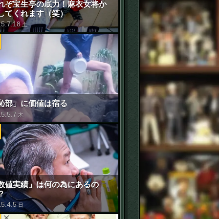
れぞ宝生亭の底力！麻衣女将か
してくれます（笑）
15
.
7
.
18
土
恥部」に価値は宿る
15
.
5
.
7
木
数値実績」は何の為にあるの
？
15
.
4
.
5
日