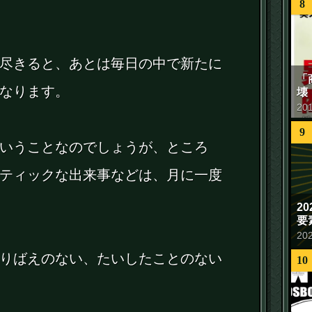
8
尽きると、あとは毎日の中で新たに
「
なります。
壊
20
9
いうことなのでしょうが、ところ
ティックな出来事などは、月に一度
2
要
20
りばえのない、たいしたことのない
10