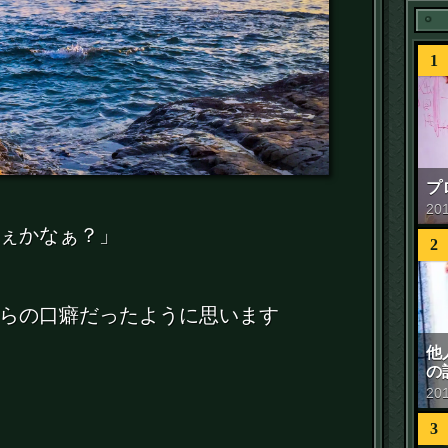
1
プ
20
ぇかなぁ？」
2
らの口癖だったように思います
他
の
20
3