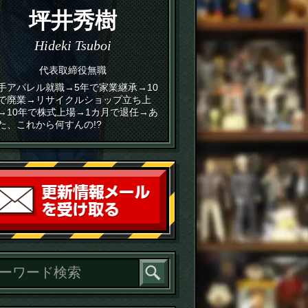
坪井秀樹
Hideki Tsuboi
代表取締役無職
手アパレル就職→5年で家業継承→10
で廃業→リサイクルショップ立ち上
→10年で株式上場→1カ月で退任→あ
た、これから何すんの!?
読者登録