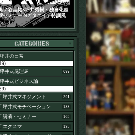
奥ノ谷圭祐×坪井秀樹・独自化超
壊セミナーINガタニイ」特訓風
動画（苦笑）
15
.
6
.
4
木
カテゴリー
坪井の日常
49)
坪井式屁理屈
699
坪井式ビジネス論
29)
坪井式マネジメント
291
坪井式モチベーション
188
講演・セミナー
165
エクスマ
135