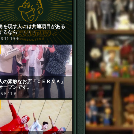
角を現す人には共通項目がある
するなら・・・・
16
.
11
.
19
土
人の素敵なお店「ＣＥＲＶＡ」
オープンです。
15
.
5
.
11
月