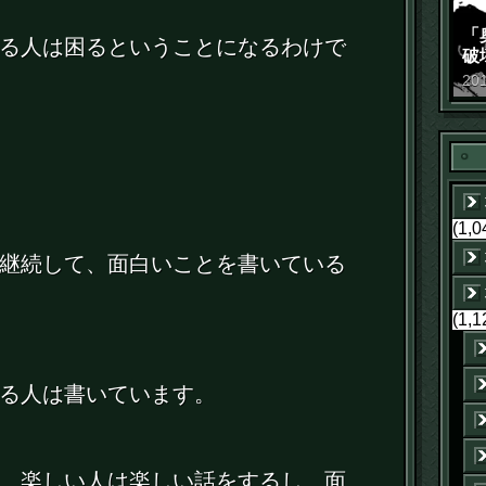
「
る人は困るということになるわけで
破
景
20
(1,0
継続して、面白いことを書いている
(1,1
る人は書いています。
、楽しい人は楽しい話をするし、面