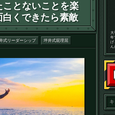
たことないことを楽
面白くできたら素敵
大
年
井式リーダーシップ
坪井式屁理屈
げ
ん