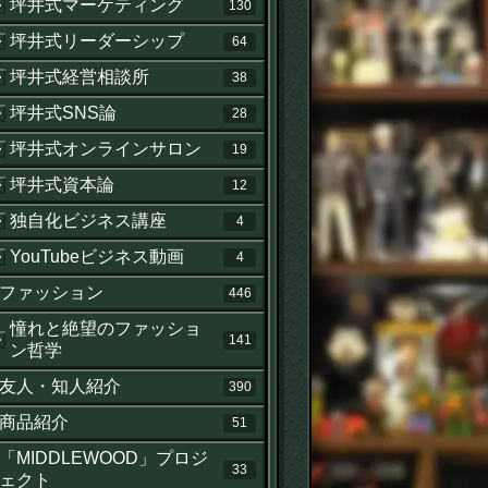
坪井式マーケティング
130
坪井式リーダーシップ
64
坪井式経営相談所
38
坪井式SNS論
28
坪井式オンラインサロン
19
坪井式資本論
12
独自化ビジネス講座
4
YouTubeビジネス動画
4
ファッション
446
憧れと絶望のファッショ
141
ン哲学
友人・知人紹介
390
商品紹介
51
「MIDDLEWOOD」プロジ
33
ェクト