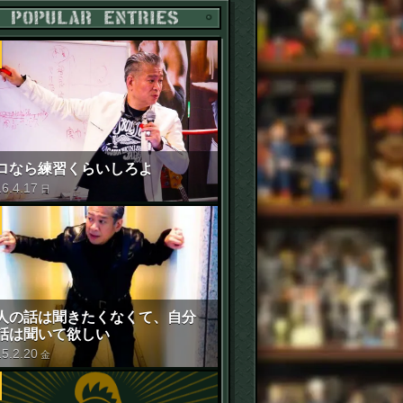
POPULAR ENTRIES
ロなら練習くらいしろよ
16
.
4
.
17
日
人の話は聞きたくなくて、自分
話は聞いて欲しい
15
.
2
.
20
金