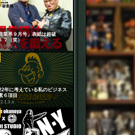
商業界９月号」表紙は超破
！？（笑）
15
.
7
.
25
土
022年に考えている私のビジネス
素６項目
22
.
1
.
3
月