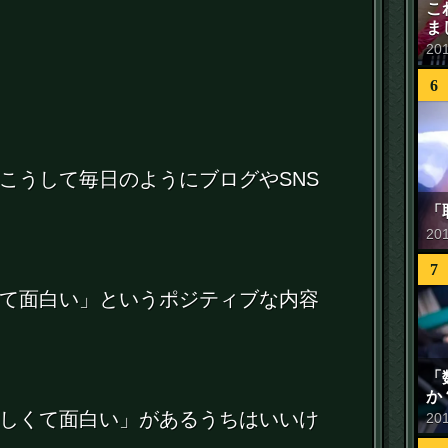
こ
ま
20
6
こうして毎日のようにブログやSNS
「
20
7
て面白い」というポジティブな内容
「
か
しくて面白い」があるうちはいいけ
20