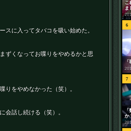
こ
ま
20
6
ースに入ってタバコを吸い始めた。
まずくなってお喋りをやめるかと思
「
20
7
喋りをやめなかった（笑）。
「
に会話し続ける（笑）。
か
20