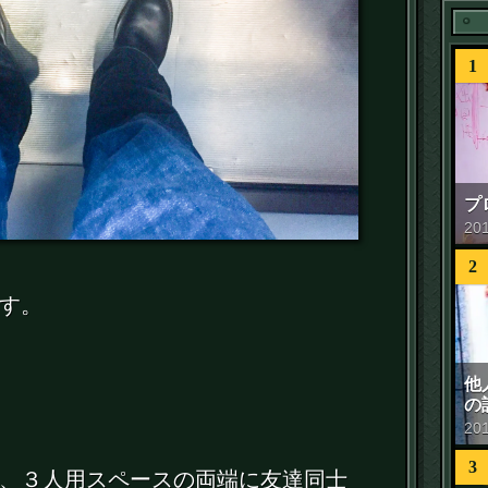
1
プ
20
2
す。
他
の
20
3
、３人用スペースの両端に友達同士