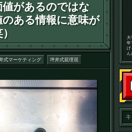
価値があるのではな
値のある情報に意味が
笑）
大
年
げ
ん
井式マーケティング
坪井式屁理屈