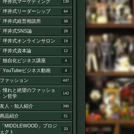
坪井式マーケティング
130
坪井式リーダーシップ
64
坪井式経営相談所
38
坪井式SNS論
28
坪井式オンラインサロン
19
坪井式資本論
12
独自化ビジネス講座
4
YouTubeビジネス動画
4
ファッション
447
憧れと絶望のファッショ
142
ン哲学
友人・知人紹介
390
商品紹介
51
「MIDDLEWOOD」プロジ
33
ェクト