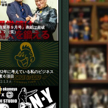
商業界９月号」表紙は超破
！？（笑）
15
.
7
.
25
土
022年に考えている私のビジネス
素６項目
22
.
1
.
3
月