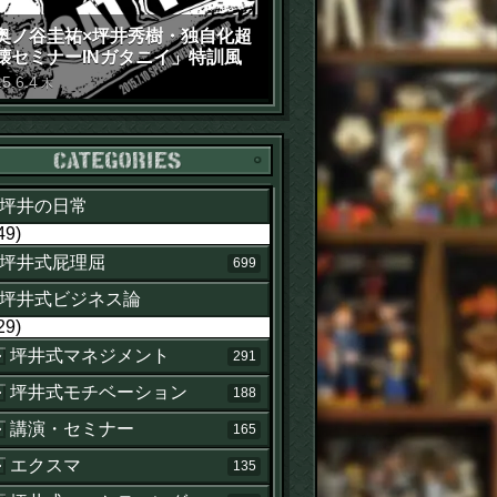
奥ノ谷圭祐×坪井秀樹・独自化超
壊セミナーINガタニイ」特訓風
動画（苦笑）
15
.
6
.
4
木
カテゴリー
坪井の日常
49)
坪井式屁理屈
699
坪井式ビジネス論
29)
坪井式マネジメント
291
坪井式モチベーション
188
講演・セミナー
165
エクスマ
135