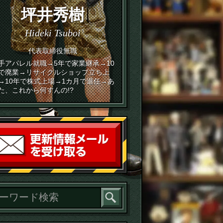
坪井秀樹
Hideki Tsuboi
代表取締役無職
手アパレル就職→5年で家業継承→10
で廃業→リサイクルショップ立ち上
→10年で株式上場→1カ月で退任→あ
た、これから何すんの!?
読者登録