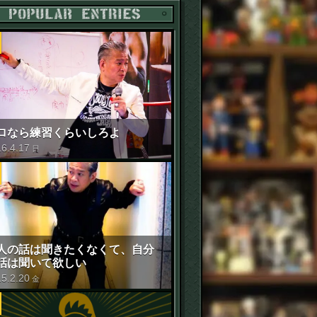
POPULAR ENTRIES
ロなら練習くらいしろよ
16
.
4
.
17
日
人の話は聞きたくなくて、自分
話は聞いて欲しい
15
.
2
.
20
金