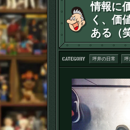
情報に
く、価
ある（
カテゴリー：
坪井の日常
坪