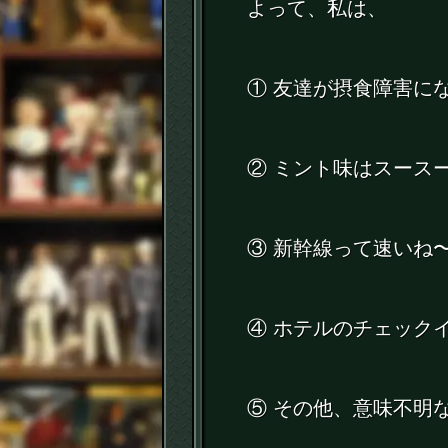
よって、私は、
① 友達が摂食障害に
② ミント味はスース
③ 新幹線って速いね
④ ホテルのチェック
⑤ その他、意味不明