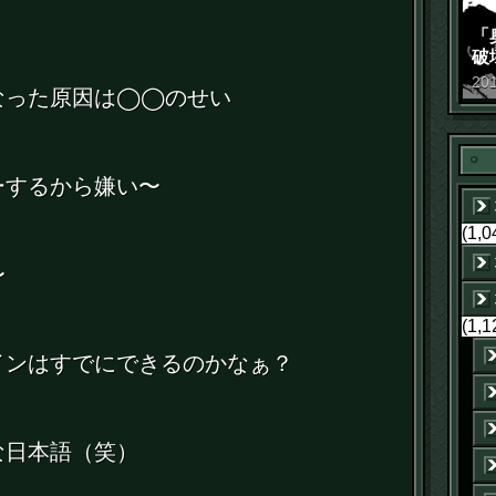
「
破
景
20
なった原因は◯◯のせい
ーするから嫌い〜
(1,0
〜
(1,1
インはすでにできるのかなぁ？
な日本語（笑）