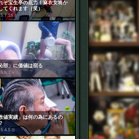
れぞ宝生亭の底力！麻衣女将か
してくれます（笑）
15
.
7
.
18
土
恥部」に価値は宿る
15
.
5
.
7
木
数値実績」は何の為にあるの
？
15
.
4
.
5
日