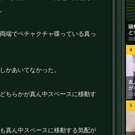
。
頭
と
両端でペチャクチャ喋っている真っ
20
4
しかあいてなかった。
友
が
どちらかが真ん中スペースに移動す
20
5
も真ん中スペースに移動する気配が