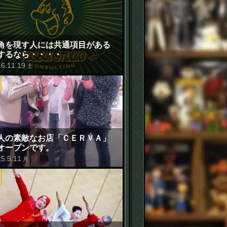
角を現す人には共通項目がある
するなら・・・・
16
.
11
.
19
土
人の素敵なお店「ＣＥＲＶＡ」
オープンです。
15
.
5
.
11
月