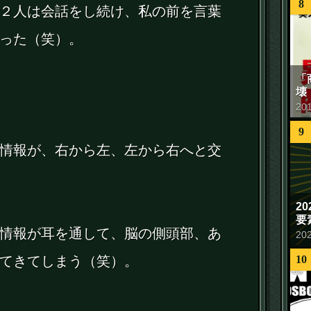
8
２人は会話をし続け、私の前を言葉
った（笑）。
「
壊
20
9
情報が、右から左、左から右へと交
2
要
情報が耳を通して、脳の側頭部、あ
20
てきてしまう（笑）。
10