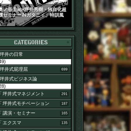
奥ノ谷圭祐×坪井秀樹・独自化超
壊セミナーINガタニイ」特訓風
動画（苦笑）
15
.
6
.
4
木
カテゴリー
坪井の日常
49)
坪井式屁理屈
699
坪井式ビジネス論
28)
坪井式マネジメント
291
坪井式モチベーション
187
講演・セミナー
165
エクスマ
135