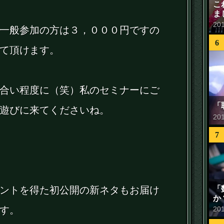
こ
ま
20
一般参加の方は３，０００円ですの
6
て頂けます。
合い程度に（笑）私のセミナーにご
「
遊びに来てくださいね。
20
7
「
ントを得た初公開の新ネタもお届け
か
す。
20