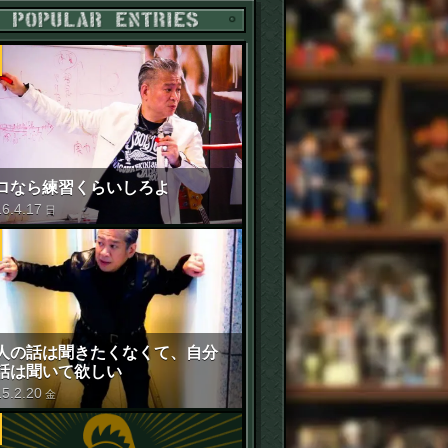
POPULAR ENTRIES
ロなら練習くらいしろよ
16
.
4
.
17
日
人の話は聞きたくなくて、自分
話は聞いて欲しい
15
.
2
.
20
金