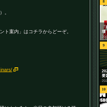
8
）。
「
ント案内」はコチラからどーぞ。
壊
20
9
inars/
2
要
20
10