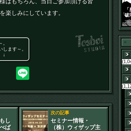
様はもちろん、当日ご参加頂ける皆
「
を楽しみにしています。
破
景
20
～。
いします～。
 ↓
(1,0
(1,1
次の記事
もし
セミナー情報・
べば
（株）ウィザップ主