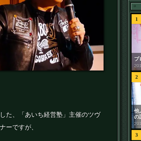
1
プ
20
2
他
した、「あいち経営塾」主催のツヴ
の
20
ナーですが、
3