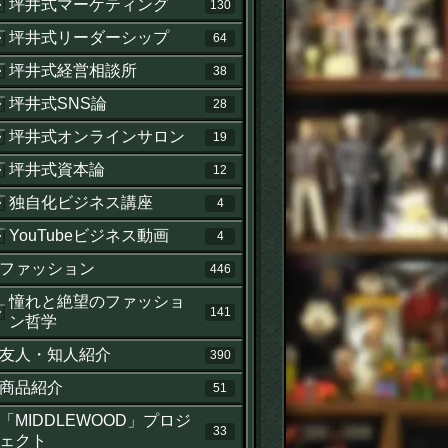
坪井式マーケティング
130
坪井式リーダーシップ
64
坪井式経営相談所
38
せ
坪井式SNS論
28
坪井式オンラインサロン
19
坪井式資本論
12
独自化ビジネス講座
4
YouTubeビジネス動画
4
ファッション
446
憧れと絶望のファッショ
141
ン哲学
友人・知人紹介
390
商品紹介
51
「MIDDLEWOOD」プロジ
33
ェクト