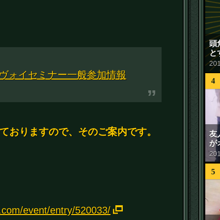
頭
と
20
ツヴォイセミナー一般参加情報
4
ておりますので、そのご案内です。
友
が
20
5
e.com/event/entry/520033/