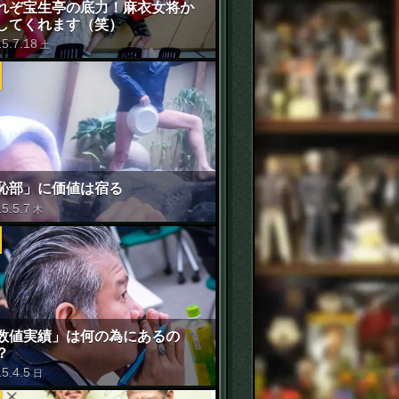
れぞ宝生亭の底力！麻衣女将か
してくれます（笑）
15
.
7
.
18
土
恥部」に価値は宿る
15
.
5
.
7
木
数値実績」は何の為にあるの
？
15
.
4
.
5
日