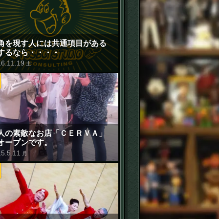
角を現す人には共通項目がある
するなら・・・・
16
.
11
.
19
土
人の素敵なお店「ＣＥＲＶＡ」
オープンです。
15
.
5
.
11
月