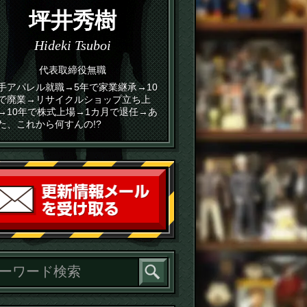
坪井秀樹
Hideki Tsuboi
代表取締役無職
手アパレル就職→5年で家業継承→10
で廃業→リサイクルショップ立ち上
→10年で株式上場→1カ月で退任→あ
た、これから何すんの!?
読者登録