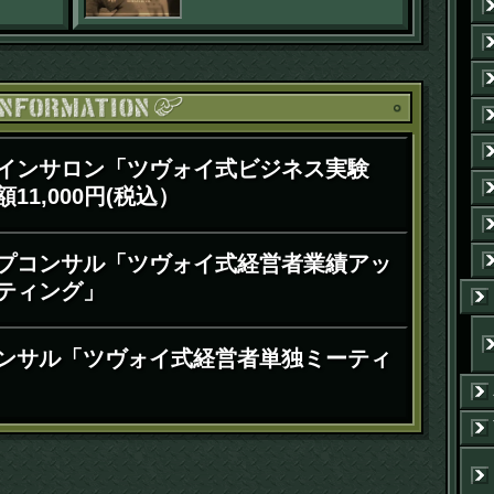
催「破天荒な人生か
ら学ぶから学ぶV字逆
転のヒント」セミナ
ーIN新潟・ゲスト講
お知ら
演
インサロン「ツヴォイ式ビジネス実験
11,000円(税込）
プコンサル「ツヴォイ式経営者業績アッ
ティング」
ンサル「ツヴォイ式経営者単独ミーティ