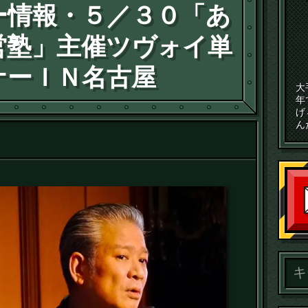
ー情報・５／３０「あ
営塾」主催ツヴォイ単
ナーＩＮ名古屋
大
年
げ
ん