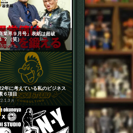
商業界９月号」表紙は超破
！？（笑）
15
.
7
.
25
土
022年に考えている私のビジネス
素６項目
22
.
1
.
3
月