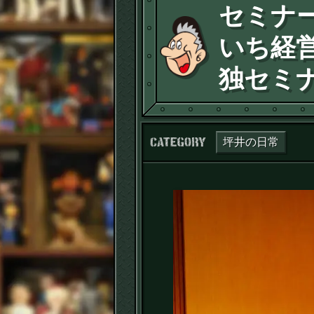
セミナ
いち経
独セミ
カテゴリー：
坪井の日常