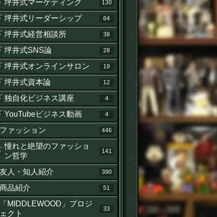
坪井式マーケティング
130
坪井式リーダーシップ
64
坪井式経営相談所
38
坪井式SNS論
28
坪井式オンラインサロン
19
坪井式資本論
12
独自化ビジネス講座
4
YouTubeビジネス動画
4
ファッション
446
憧れと絶望のファッショ
141
ン哲学
友人・知人紹介
390
商品紹介
51
「MIDDLEWOOD」プロジ
33
ェクト