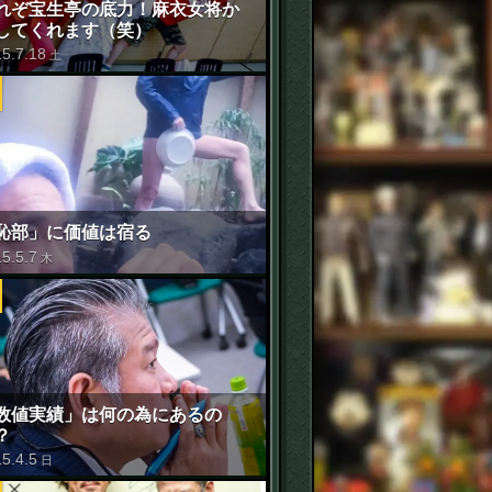
れぞ宝生亭の底力！麻衣女将か
してくれます（笑）
15
.
7
.
18
土
恥部」に価値は宿る
15
.
5
.
7
木
数値実績」は何の為にあるの
？
15
.
4
.
5
日