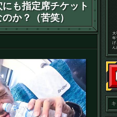
穴にも指定席チケット
なのか？（苦笑）
大
年
げ
ん