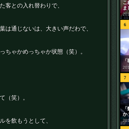
こ
た客との入れ替わりで、
ま
20
6
葉は通じないは、大きい声だわで、
っちゃかめっちゃか状態（笑）。
「
20
7
て（笑）。
「
か
ルを飲もうとして、
20