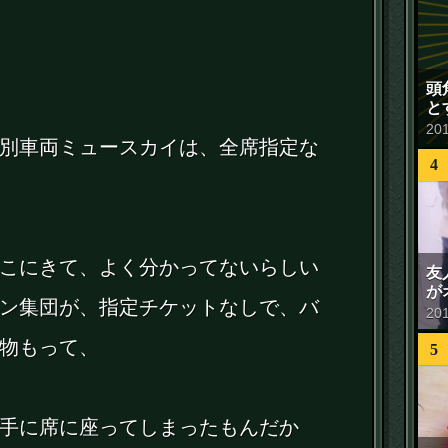
頭
と
20
別車両ミュースカイは、全席指定な
4
こにきて、よく分かってないらしい
友
が
ン集団が、指定チケットなしで、バ
20
物もって、
5
手に席に座ってしまったもんだか