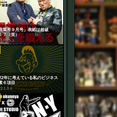
商業界９月号」表紙は超破
！？（笑）
15
.
7
.
25
土
022年に考えている私のビジネス
素６項目
22
.
1
.
3
月