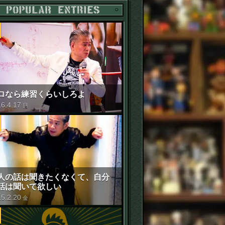
POPULAR ENTRIES
ロなら練習くらいしろよ
16
.
4
.
17
日
人の話は聞きたくなくて、自分
話は聞いて欲しい
15
.
2
.
20
金