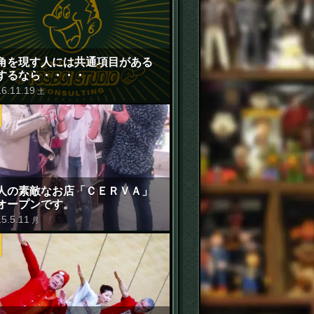
角を現す人には共通項目がある
するなら・・・・
16
.
11
.
19
土
人の素敵なお店「ＣＥＲＶＡ」
オープンです。
15
.
5
.
11
月