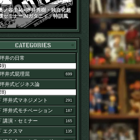
奥ノ谷圭祐×坪井秀樹・独自化超
壊セミナーINガタニイ」特訓風
動画（苦笑）
15
.
6
.
4
木
カテゴリー
坪井の日常
49)
坪井式屁理屈
699
坪井式ビジネス論
28)
坪井式マネジメント
291
坪井式モチベーション
187
講演・セミナー
165
エクスマ
135