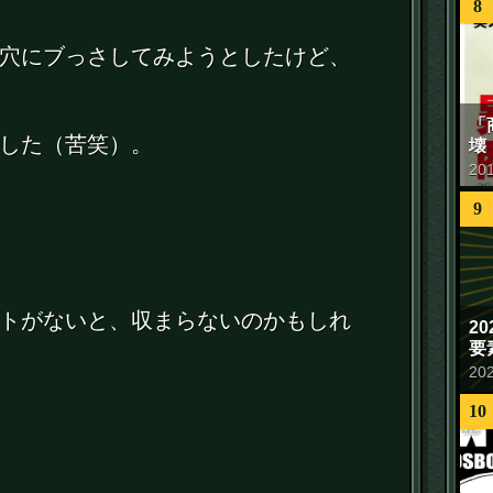
8
穴にブっさしてみようとしたけど、
「
した（苦笑）。
壊
20
9
トがないと、収まらないのかもしれ
2
要
20
10