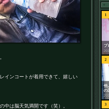
1
プ
20
。
2
レインコートが着用できて、嬉しい
他
の
20
3
の中は脳天気満開です（笑）。