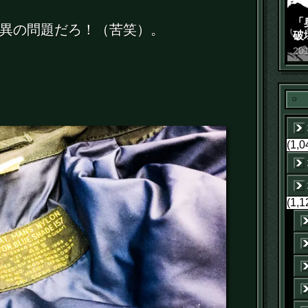
「
異の問題だろ！（苦笑）。
破
景
20
(1,0
(1,1