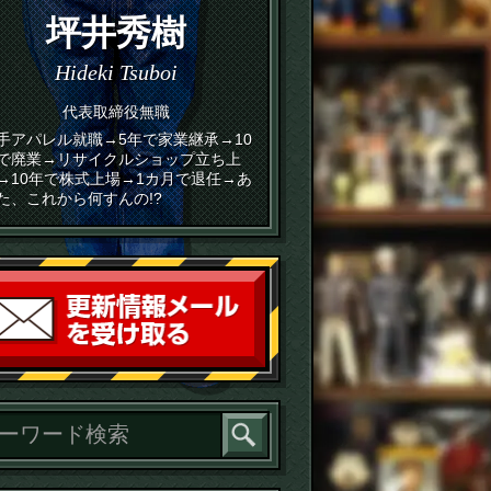
坪井秀樹
Hideki Tsuboi
代表取締役無職
手アパレル就職→5年で家業継承→10
で廃業→リサイクルショップ立ち上
→10年で株式上場→1カ月で退任→あ
た、これから何すんの!?
読者登録