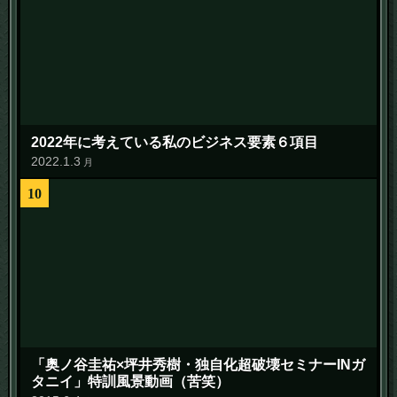
2022年に考えている私のビジネス要素６項目
2022
.
1
.
3
月
10
「奥ノ谷圭祐×坪井秀樹・独自化超破壊セミナーINガ
タニイ」特訓風景動画（苦笑）