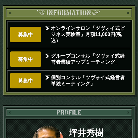
オンラインサロン「ツヴォイ式ビ
ジネス実験室」月額11,000円(税
募集中
込）
グループコンサル「ツヴォイ式経
募集中
営者業績アップミーティング」
個別コンサル「ツヴォイ式経営者
募集中
単独ミーティング」
PR
坪井秀樹