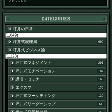
2015
.
6
.
4
木
坪井の日常
(1,049)
坪井式屁理屈
699
坪井式ビジネス論
(1,128)
坪井式マネジメント
291
坪井式モチベーション
187
講演・セミナー
165
エクスマ
135
坪井式マーケティング
130
坪井式リーダーシップ
64