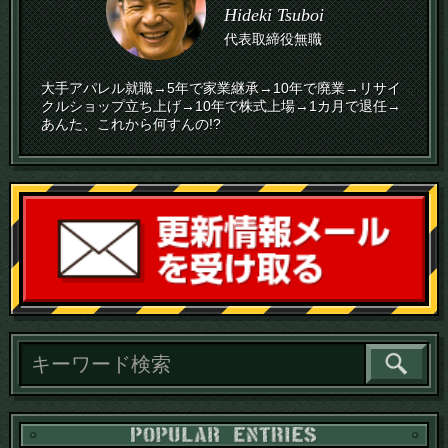
Hideki Tsuboi
代表取締役無職
大手アパレル就職→5年で家業継承→10年で廃業→リサイ
クルショップ立ち上げ→10年で株式上場→1カ月で退任→
あんた、これから何すんの!?
読