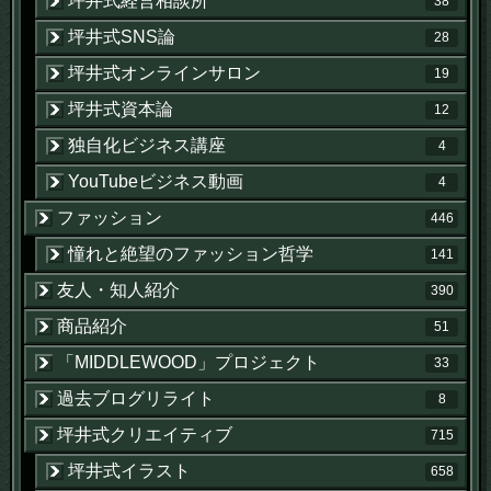
坪井式経営相談所
38
坪井式SNS論
28
坪井式オンラインサロン
19
坪井式資本論
12
独自化ビジネス講座
4
YouTubeビジネス動画
4
ファッション
446
憧れと絶望のファッション哲学
141
友人・知人紹介
390
商品紹介
51
「MIDDLEWOOD」プロジェクト
33
過去ブログリライト
8
坪井式クリエイティブ
715
坪井式イラスト
658