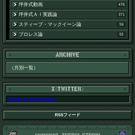
坪井式動画
476
坪井式ＡＩ実践論
371
スティーブ・マックイーン論
59
プロレス論
55
Tweets by tosboistudio
RSSフィード
CO