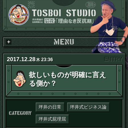
2017
.
12
.
28
23:36
木
欲しいものが明確に言え
る側か？
坪井の日常
坪井式ビジネス論
カテゴリー：
坪井式屁理屈