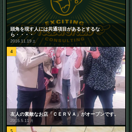
頭角を現す人には共通項目があるとするな
ら・・・・
2016
.
11
.
19
土
4
友人の素敵なお店「ＣＥＲＶＡ」がオープンです。
2015
.
5
.
11
月
5