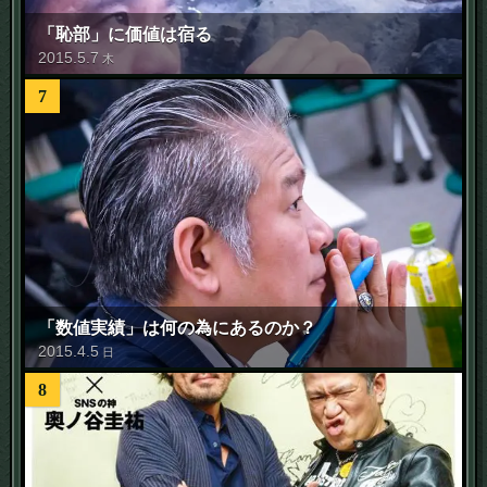
「恥部」に価値は宿る
2015
.
5
.
7
木
7
「数値実績」は何の為にあるのか？
2015
.
4
.
5
日
8