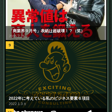
「商業界９月号」表紙は超破壊！？（笑）
2015
.
7
.
25
土
9
2022年に考えている私のビジネス要素６項目
2022
.
1
.
3
月