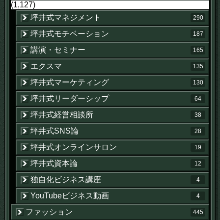
(1,127)
坪井式マネジメント
290
坪井式モチベーション
187
講演・セミナー
165
エクスマ
135
坪井式マーケティング
130
坪井式リーダーシップ
64
坪井式経営相談所
38
坪井式SNS論
28
坪井式オンラインサロン
19
坪井式資本論
12
独自化ビジネス講座
4
YouTubeビジネス動画
4
ファッション
445