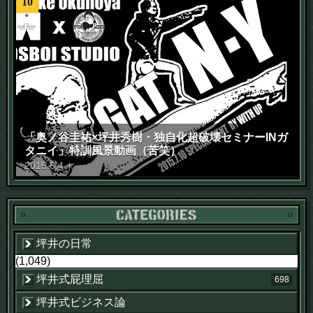
10
「奥ノ谷圭祐×坪井秀樹・独自化超破壊セミナーINガ
タニイ」特訓風景動画（苦笑）
2015
.
6
.
4
木
坪井の日常
(1,049)
坪井式屁理屈
698
坪井式ビジネス論