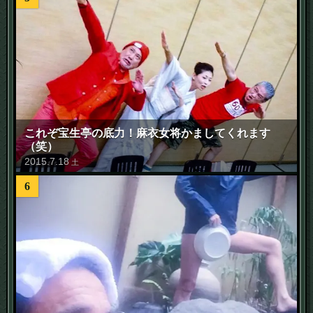
これぞ宝生亭の底力！麻衣女将かましてくれます
（笑）
2015
.
7
.
18
土
6