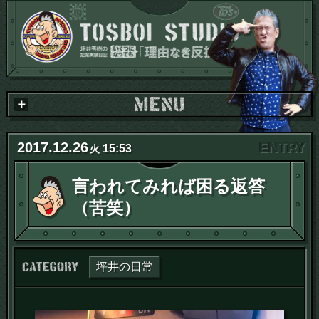
2017
.
12
.
26
15:53
火
言われてみれば困る返答
（苦笑）
カテゴリー：
坪井の日常