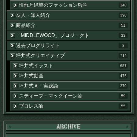
憧れと絶望のファッション哲学
140
友人・知人紹介
390
商品紹介
51
「MIDDLEWOOD」プロジェクト
33
過去ブログリライト
8
坪井式クリエイティブ
714
坪井式イラスト
657
坪井式動画
475
坪井式ＡＩ実践論
370
スティーブ・マックイーン論
59
プロレス論
55