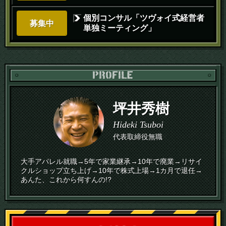
個別コンサル「ツヴォイ式経営者
募集中
単独ミーティング」
PR
坪井秀樹
Hideki Tsuboi
代表取締役無職
大手アパレル就職→5年で家業継承→10年で廃業→リサイ
クルショップ立ち上げ→10年で株式上場→1カ月で退任→
あんた、これから何すんの!?