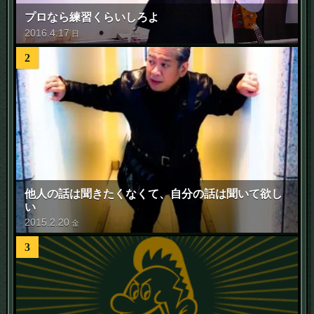
プロなら練習くらいしろよ
2016
.
4
.
17
日
2
他人の話は聞きたくなくて、自分の話は聞いて欲し
い
2015
.
2
.
20
金
3