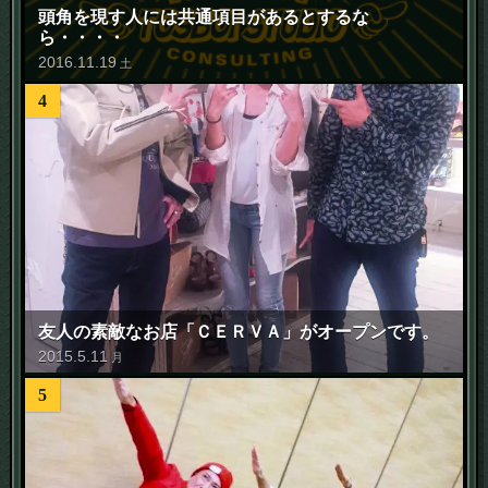
頭角を現す人には共通項目があるとするな
ら・・・・
2016
.
11
.
19
土
4
友人の素敵なお店「ＣＥＲＶＡ」がオープンです。
2015
.
5
.
11
月
5