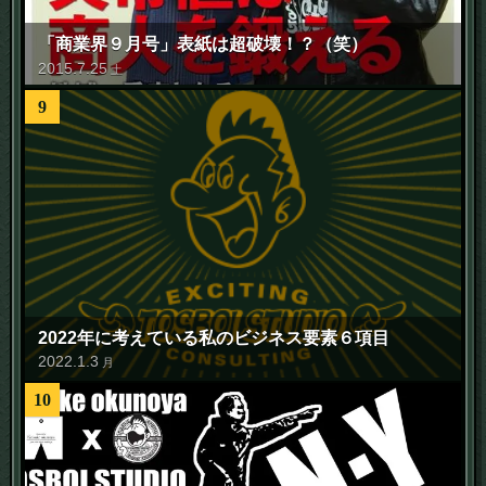
「商業界９月号」表紙は超破壊！？（笑）
2015
.
7
.
25
土
9
2022年に考えている私のビジネス要素６項目
2022
.
1
.
3
月
10