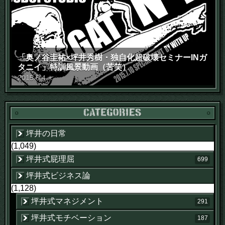
「奥ノ谷圭祐×坪井秀樹・独自化超破壊セミナーINガ
タニイ」特訓風景動画（苦笑）
2015
.
6
.
4
木
坪井の日常
(1,049)
坪井式屁理屈
699
坪井式ビジネス論
(1,128)
坪井式マネジメント
291
坪井式モチベーション
187