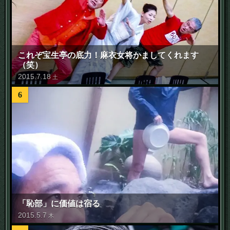
これぞ宝生亭の底力！麻衣女将かましてくれます
（笑）
2015
.
7
.
18
土
6
「恥部」に価値は宿る
2015
.
5
.
7
木