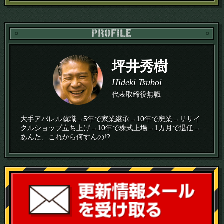
PR
坪井秀樹
Hideki Tsuboi
代表取締役無職
大手アパレル就職→5年で家業継承→10年で廃業→リサイ
クルショップ立ち上げ→10年で株式上場→1カ月で退任→
あんた、これから何すんの!?