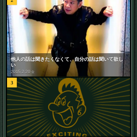
2
他人の話は聞きたくなくて、自分の話は聞いて欲し
い
2015
.
2
.
20
金
3