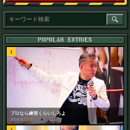
読
1
プロなら練習くらいしろよ
2016
.
4
.
17
日