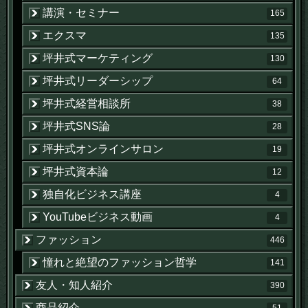
講演・セミナー
165
エクスマ
135
坪井式マーケティング
130
坪井式リーダーシップ
64
坪井式経営相談所
38
坪井式SNS論
28
坪井式オンラインサロン
19
坪井式資本論
12
独自化ビジネス講座
4
YouTubeビジネス動画
4
ファッション
446
憧れと絶望のファッション哲学
141
友人・知人紹介
390
商品紹介