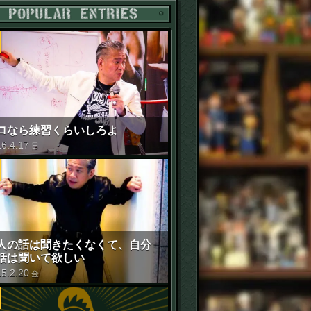
POPULAR ENTRIES
ロなら練習くらいしろよ
16
.
4
.
17
日
人の話は聞きたくなくて、自分
話は聞いて欲しい
15
.
2
.
20
金