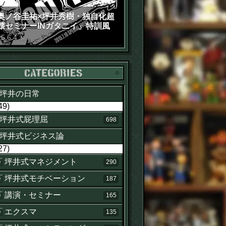
奥ノ谷圭祐×坪井秀樹・独自化超
壊セミナーINガタニイ」特訓風
動画（苦笑）
15
.
6
.
4
木
カテゴリー
坪井の日常
49)
坪井式屁理屈
698
坪井式ビジネス論
27)
坪井式マネジメント
290
坪井式モチベーション
187
講演・セミナー
165
エクスマ
135