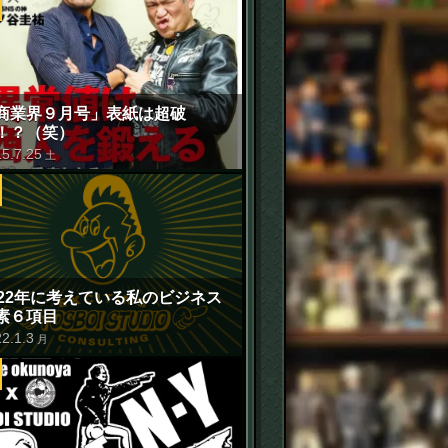
商業界９月号」表紙は超破
！？（笑）
15
.
7
.
25
土
022年に考えている私のビジネス
素６項目
22
.
1
.
3
月