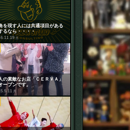
角を現す人には共通項目がある
するなら・・・・
16
.
11
.
19
土
人の素敵なお店「ＣＥＲＶＡ」
オープンです。
15
.
5
.
11
月