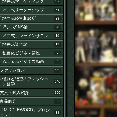
坪井式マーケティング
130
坪井式リーダーシップ
64
坪井式経営相談所
38
坪井式SNS論
28
坪井式オンラインサロン
19
坪井式資本論
12
独自化ビジネス講座
4
YouTubeビジネス動画
4
ファッション
445
憧れと絶望のファッショ
140
ン哲学
せ
友人・知人紹介
390
商品紹介
51
「MIDDLEWOOD」プロジ
33
ェクト