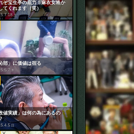
れぞ宝生亭の底力！麻衣女将か
してくれます（笑）
15
.
7
.
18
土
恥部」に価値は宿る
15
.
5
.
7
木
数値実績」は何の為にあるの
？
15
.
4
.
5
日