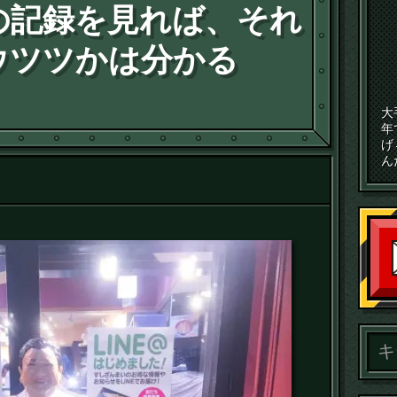
の記録を見れば、それ
ウツツかは分かる
大
年
げ
ん