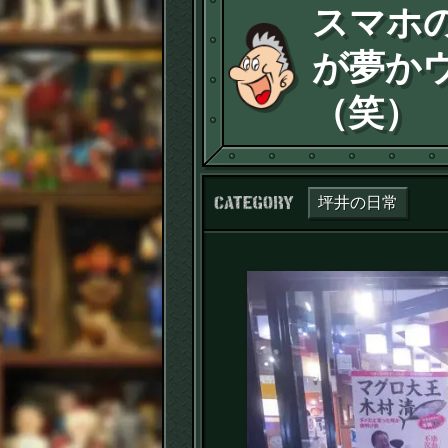
スマホ
が夢か
（笑）
カテゴリー：
坪井の日常