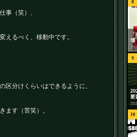
8
仕事（笑）、
「
変えるべく、移動中です。
壊
20
9
の区分けくらいはできるように、
2
要
20
きます（苦笑）。
10