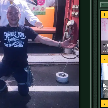
1
プ
20
2
他
の
20
3