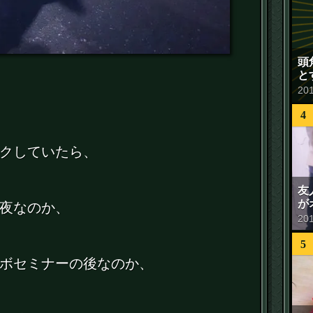
頭
と
20
4
クしていたら、
友
が
夜なのか、
20
5
ボセミナーの後なのか、