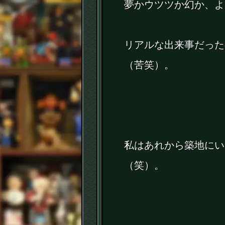
夢かウツツか幻か、よ
リアルな出来事だった
（苦笑）。
私はあれから築地にい
（笑）。