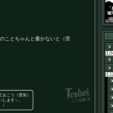
「
破
景
20
のことちゃんと書かないと（苦
(1,0
(1,1
ておこう（苦笑）
いします～。
 ↓