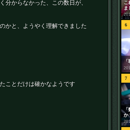
く分からなかった、この数日が、
こ
ま
20
6
のかと、ようやく理解できました
「
20
7
たことだけは確かなようです
「
か
20