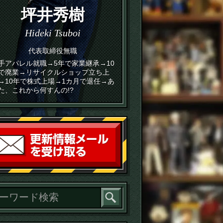
坪井秀樹
Hideki Tsuboi
代表取締役無職
手アパレル就職→5年で家業継承→10
で廃業→リサイクルショップ立ち上
→10年で株式上場→1カ月で退任→あ
た、これから何すんの!?
読者登録