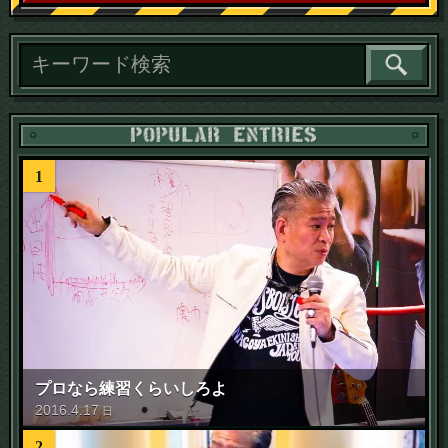
読
1
プロなら練習くらいしろよ
2016
.
4
.
17
日
2