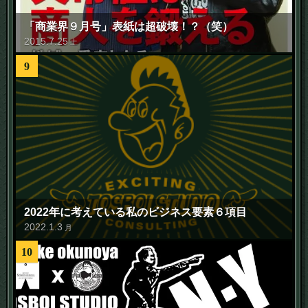
「商業界９月号」表紙は超破壊！？（笑）
2015
.
7
.
25
土
9
2022年に考えている私のビジネス要素６項目
2022
.
1
.
3
月
10