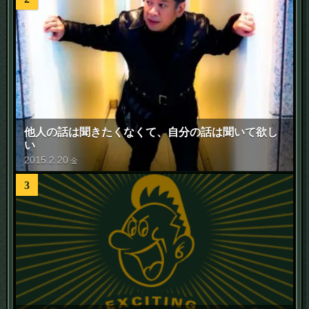
他人の話は聞きたくなくて、自分の話は聞いて欲し
い
2015
.
2
.
20
金
3