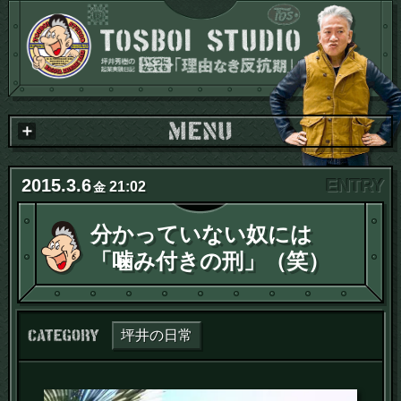
2015
.
3
.
6
21:02
金
分かっていない奴には
「噛み付きの刑」（笑）
カテゴリー：
坪井の日常