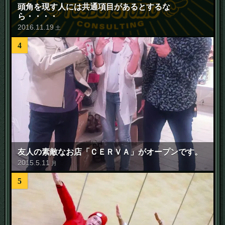
頭角を現す人には共通項目があるとするな
ら・・・・
2016
.
11
.
19
土
4
友人の素敵なお店「ＣＥＲＶＡ」がオープンです。
2015
.
5
.
11
月
5