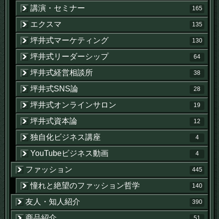
講演・セミナー
165
エクスマ
135
坪井式マーケティング
130
坪井式リーダーシップ
64
坪井式経営相談所
38
坪井式SNS論
28
坪井式オンラインサロン
19
坪井式資本論
12
独自化ビジネス講座
4
YouTubeビジネス動画
4
ファッション
445
憧れと絶望のファッション哲学
140
友人・知人紹介
390
商品紹介
51