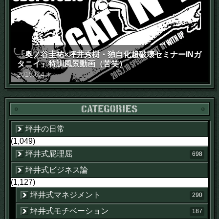
「奥ノ谷圭祐×坪井秀樹・独自化超破壊セミナーINガ
タニイ」特訓風景動画（苦笑）
2015
.
6
.
4
木
坪井の日常
(1,049)
坪井式屁理屈
698
坪井式ビジネス論
(1,127)
坪井式マネジメント
290
坪井式モチベーション
187