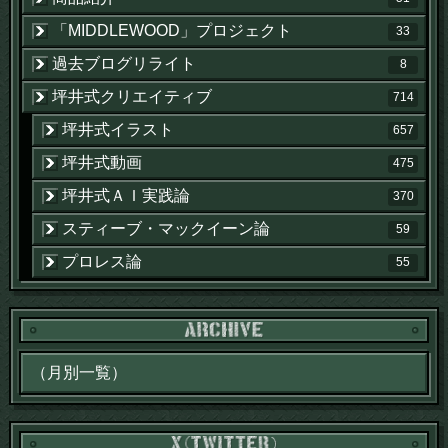
「MIDDLEWOOD」プロジェクト
33
過去ブログリライト
8
坪井式クリエイティブ
714
坪井式イラスト
657
坪井式動画
475
坪井式ＡＩ実践論
370
スティーブ・マックイーン論
59
プロレス論
55