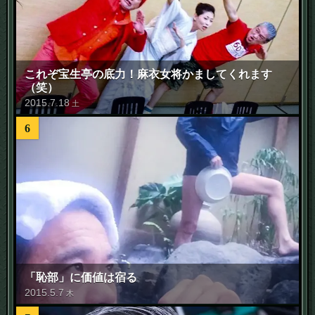
これぞ宝生亭の底力！麻衣女将かましてくれます
（笑）
2015
.
7
.
18
土
6
「恥部」に価値は宿る
2015
.
5
.
7
木