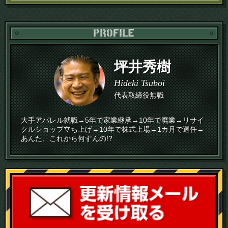
PR
坪井秀樹
Hideki Tsuboi
代表取締役無職
大手アパレル就職→5年で家業継承→10年で廃業→リサイ
クルショップ立ち上げ→10年で株式上場→1カ月で退任→
あんた、これから何すんの!?