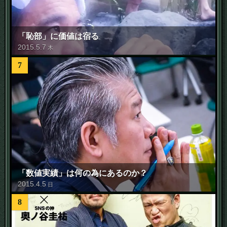
「恥部」に価値は宿る
2015
.
5
.
7
木
7
「数値実績」は何の為にあるのか？
2015
.
4
.
5
日
8