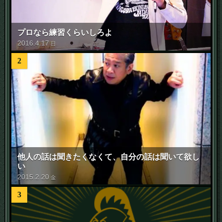
プロなら練習くらいしろよ
2016
.
4
.
17
日
2
他人の話は聞きたくなくて、自分の話は聞いて欲し
い
2015
.
2
.
20
金
3