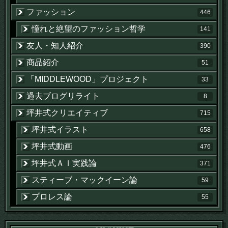
ファッション
446
憧れと絶望のファッション哲学
141
友人・知人紹介
390
商品紹介
51
「MIDDLEWOOD」プロジェクト
33
過去ブログリライト
8
坪井式クリエイティブ
715
坪井式イラスト
658
坪井式動画
476
坪井式ＡＩ実践論
371
スティーブ・マックイーン論
59
プロレス論
55