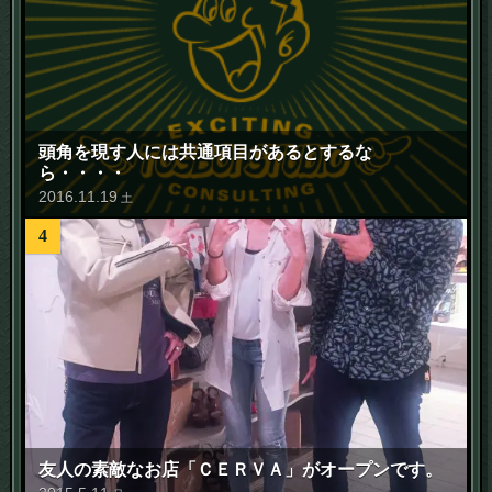
頭角を現す人には共通項目があるとするな
ら・・・・
2016
.
11
.
19
土
4
友人の素敵なお店「ＣＥＲＶＡ」がオープンです。