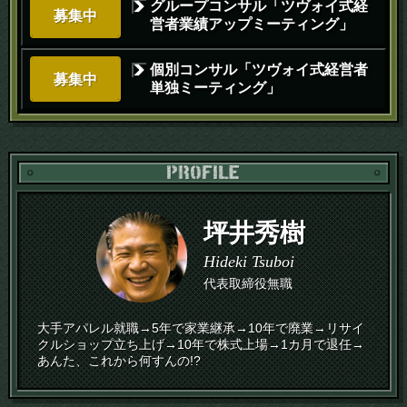
グループコンサル「ツヴォイ式経
募集中
営者業績アップミーティング」
個別コンサル「ツヴォイ式経営者
募集中
単独ミーティング」
PR
坪井秀樹
Hideki Tsuboi
代表取締役無職
大手アパレル就職→5年で家業継承→10年で廃業→リサイ
クルショップ立ち上げ→10年で株式上場→1カ月で退任→
あんた、これから何すんの!?