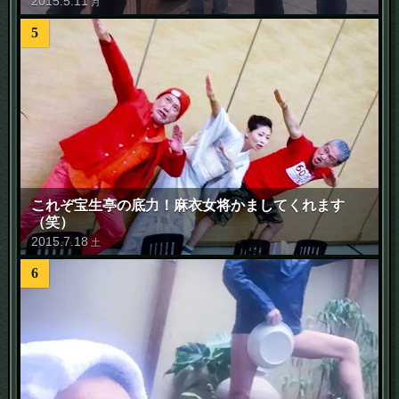
2015
.
5
.
11
月
5
これぞ宝生亭の底力！麻衣女将かましてくれます
（笑）
2015
.
7
.
18
土
6