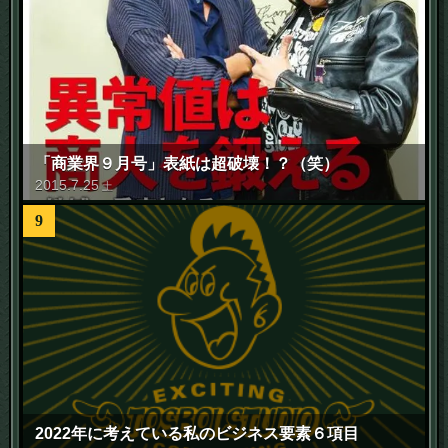
「商業界９月号」表紙は超破壊！？（笑）
2015
.
7
.
25
土
9
2022年に考えている私のビジネス要素６項目