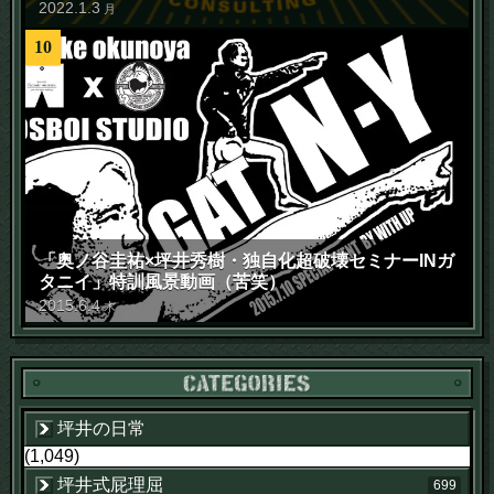
2022
.
1
.
3
月
10
「奥ノ谷圭祐×坪井秀樹・独自化超破壊セミナーINガ
タニイ」特訓風景動画（苦笑）
2015
.
6
.
4
木
坪井の日常
(1,049)
坪井式屁理屈
699