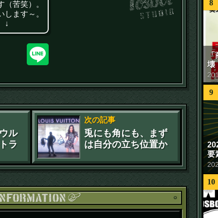
8
す（苦笑）。
いします～。
 ↓
「
壊
20
9
次の記事
ウル
兎にも角にも、まず
トラ
は自分の立ち位置か
2
要
ら
20
10
お知ら