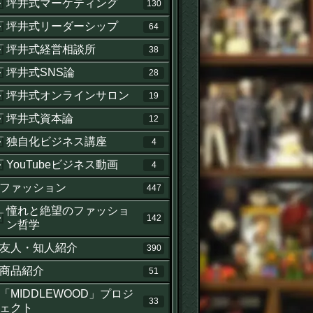
坪井式マーケティング
130
坪井式リーダーシップ
64
坪井式経営相談所
38
坪井式SNS論
28
坪井式オンラインサロン
19
坪井式資本論
12
独自化ビジネス講座
4
YouTubeビジネス動画
4
ファッション
447
憧れと絶望のファッショ
142
ン哲学
友人・知人紹介
390
商品紹介
51
「MIDDLEWOOD」プロジ
33
ェクト