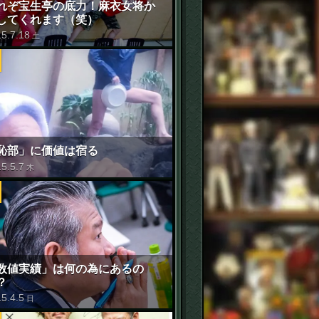
れぞ宝生亭の底力！麻衣女将か
してくれます（笑）
15
.
7
.
18
土
恥部」に価値は宿る
15
.
5
.
7
木
数値実績」は何の為にあるの
？
15
.
4
.
5
日