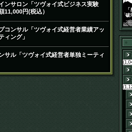
インサロン「ツヴォイ式ビジネス実験
「
11,000円(税込）
破
景
20
プコンサル「ツヴォイ式経営者業績アッ
ティング」
ンサル「ツヴォイ式経営者単独ミーティ
(1,0
(1,1