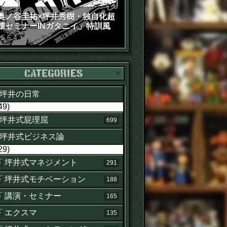
奥ノ谷圭祐×坪井秀樹・独自化超
壊セミナーINガタニイ」特訓風
動画（苦笑）
15
.
6
.
4
木
カテゴリー
坪井の日常
49)
坪井式屁理屈
699
坪井式ビジネス論
29)
坪井式マネジメント
291
坪井式モチベーション
188
講演・セミナー
165
エクスマ
135