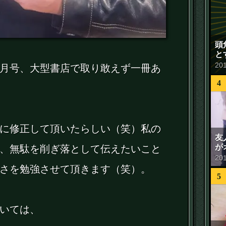
頭
と
20
月号、大型書店で取り敢えず一冊あ
4
に修正して頂いたらしい（笑）私の
友
が
、無駄を削ぎ落として伝えたいこと
20
さを勉強させて頂きます（笑）。
5
いては、