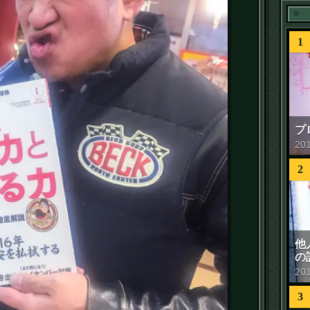
1
プ
20
2
他
の
20
3