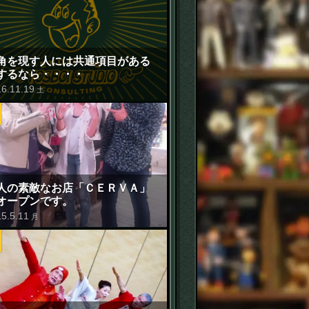
角を現す人には共通項目がある
するなら・・・・
16
.
11
.
19
土
人の素敵なお店「ＣＥＲＶＡ」
オープンです。
15
.
5
.
11
月