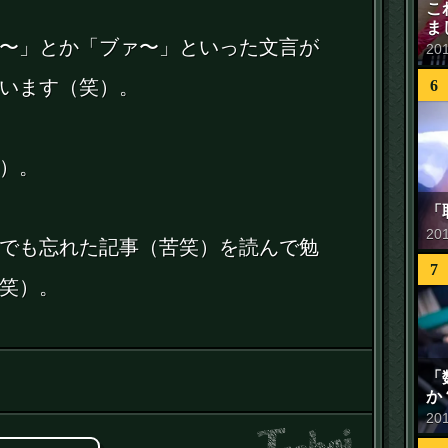
こ
ま
〜」とか「ブァ〜」といった文言が
20
います（笑）。
6
）。
「
20
でも忘れた記事（苦笑）を読んで勉
7
笑）。
「
か
20