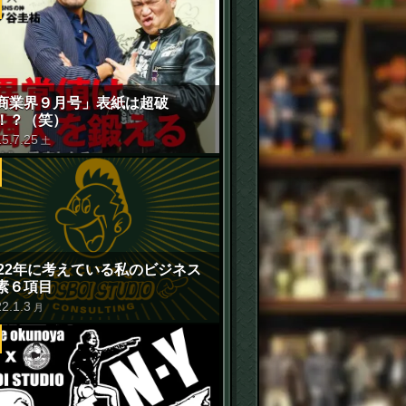
商業界９月号」表紙は超破
！？（笑）
15
.
7
.
25
土
022年に考えている私のビジネス
素６項目
22
.
1
.
3
月
せ