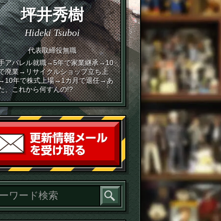
坪井秀樹
Hideki Tsuboi
代表取締役無職
手アパレル就職→5年で家業継承→10
で廃業→リサイクルショップ立ち上
→10年で株式上場→1カ月で退任→あ
た、これから何すんの!?
読者登録