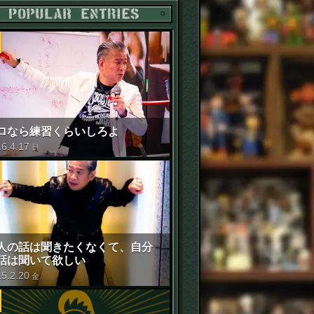
POPULAR ENTRIES
ロなら練習くらいしろよ
16
.
4
.
17
日
人の話は聞きたくなくて、自分
話は聞いて欲しい
15
.
2
.
20
金