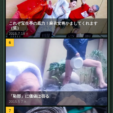
これぞ宝生亭の底力！麻衣女将かましてくれます
（笑）
2015
.
7
.
18
土
6
「恥部」に価値は宿る
2015
.
5
.
7
木
7