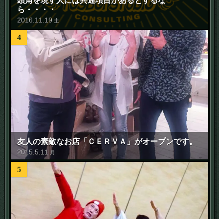
ら・・・・
2016
.
11
.
19
土
4
友人の素敵なお店「ＣＥＲＶＡ」がオープンです。
2015
.
5
.
11
月
5