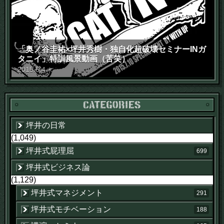
「奥ノ谷圭祐×坪井秀樹・独自化超破壊セミナーINガ
タニイ」特訓風景動画（苦笑）
2015
.
6
.
4
木
坪井の日常
(1,049)
坪井式屁理屈
699
坪井式ビジネス論
(1,129)
坪井式マネジメント
291
坪井式モチベーション
188