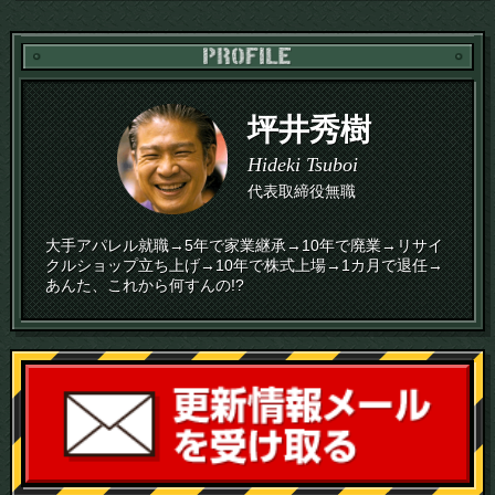
PR
坪井秀樹
Hideki Tsuboi
代表取締役無職
大手アパレル就職→5年で家業継承→10年で廃業→リサイ
クルショップ立ち上げ→10年で株式上場→1カ月で退任→
あんた、これから何すんの!?
読