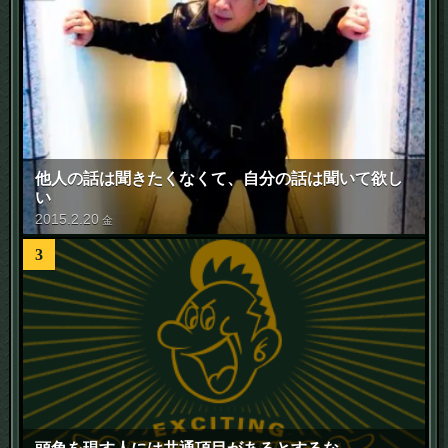
他人の話は聞きたくなくて、自分の話は聞いて欲し
い
2015
.
2
.
20
金
3
頭角を現す人には共通項目があるとするな