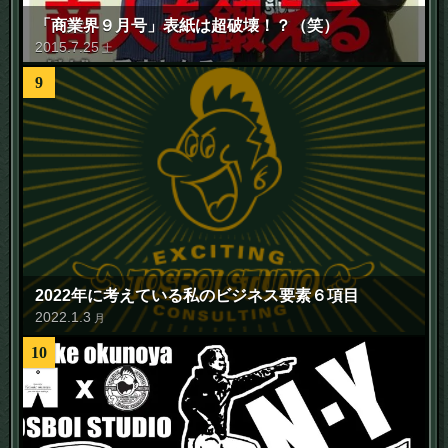
「商業界９月号」表紙は超破壊！？（笑）
2015
.
7
.
25
土
9
2022年に考えている私のビジネス要素６項目
2022
.
1
.
3
月
10