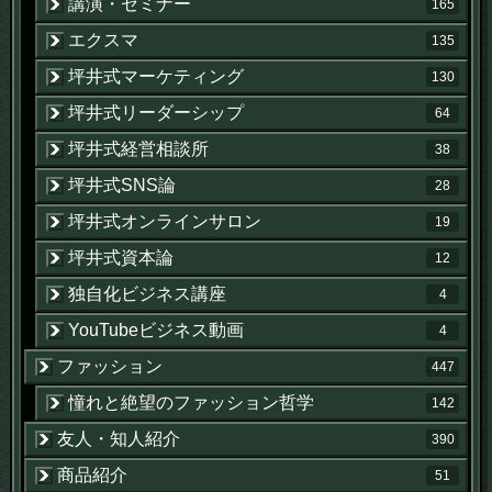
講演・セミナー
165
エクスマ
135
坪井式マーケティング
130
坪井式リーダーシップ
64
坪井式経営相談所
38
坪井式SNS論
28
坪井式オンラインサロン
19
坪井式資本論
12
独自化ビジネス講座
4
YouTubeビジネス動画
4
ファッション
447
憧れと絶望のファッション哲学
142
友人・知人紹介
390
商品紹介
51