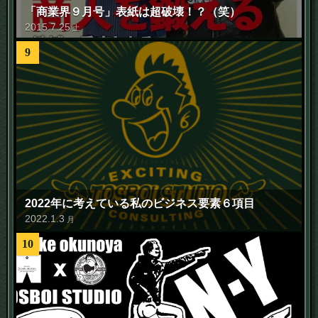
「商業界９月号」表紙は超破壊！？（笑）
2015
.
7
.
25
土
9
2022年に考えている私のビジネス要素６項目
2022
.
1
.
3
月
10