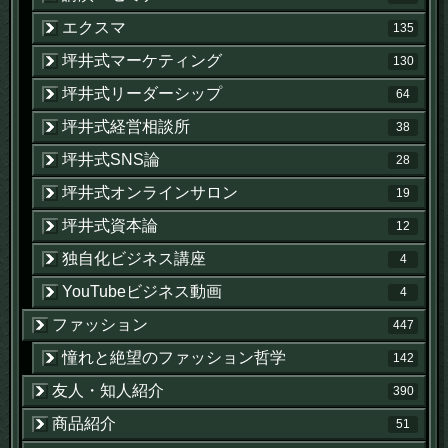
エクスマ
135
坪井式マーケティング
130
坪井式リーダーシップ
64
坪井式経営相談所
38
坪井式SNS論
28
坪井式オンラインサロン
19
坪井式資本論
12
独自化ビジネス講座
4
YouTubeビジネス動画
4
ファッション
447
憧れと絶望のファッション哲学
142
友人・知人紹介
390
商品紹介
51