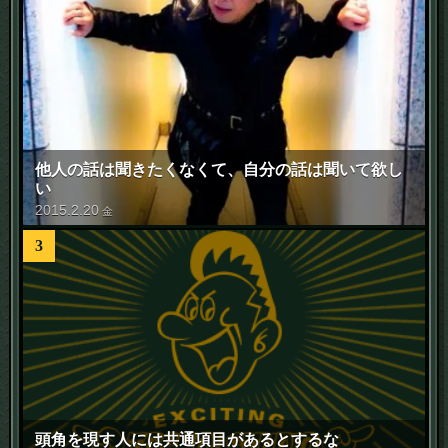
他人の話は聞きたくなくて、自分の話は聞いて欲し
い
2015
.
2
.
20
金
3
頭角を現す人には共通項目があるとするな