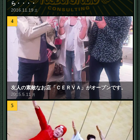
ら・・・・
2016
.
11
.
19
土
4
友人の素敵なお店「ＣＥＲＶＡ」がオープンです。
2015
.
5
.
11
月
5