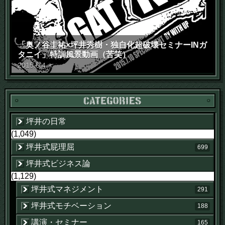
「奥ノ谷圭祐×坪井秀樹・独自化超破壊セミナーINガ
タニイ」特訓風景動画（苦笑）
2015
.
6
.
4
木
坪井の日常
(1,049)
坪井式屁理屈
699
坪井式ビジネス論
(1,129)
坪井式マネジメント
291
坪井式モチベーション
188
講演・セミナー
165