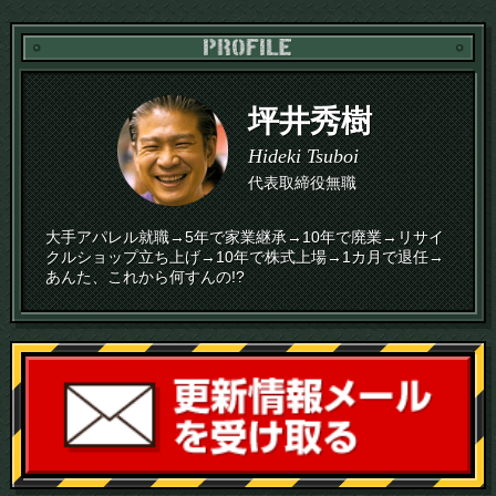
PR
坪井秀樹
Hideki Tsuboi
代表取締役無職
大手アパレル就職→5年で家業継承→10年で廃業→リサイ
クルショップ立ち上げ→10年で株式上場→1カ月で退任→
あんた、これから何すんの!?
読