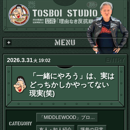
2026
.
3
.
31
19:02
火
「一緒にやろう」は、実は
どっちかしかやってない
現実(笑)
「MIDDLEWOOD」プロジェクト
カテゴリー：
友人・知人紹介
坪井の日常