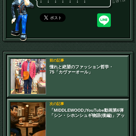
↓ ↓ ↓ ↓ ↓ ↓ ↓
前の記事
憧れと絶望のファッション哲学・
75「カヴァーオール」
次の記事
「MIDDLEWOOD｣YouTube動画第6弾
「シン・シホンシュギ物語(後編)」アッ
プ！