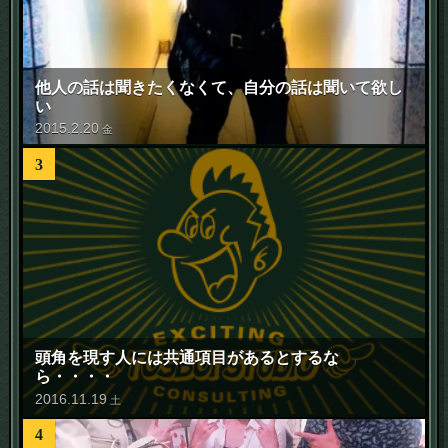
他人の話は聞きたくなくて、自分の話は聞いて欲し
い
2015
.
2
.
20
金
3
頭角を現す人には共通項目があるとするな
ら・・・・
2016
.
11
.
19
土
4