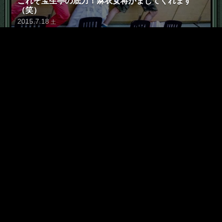
これぞ宝生亭の底力！麻衣女将かましてくれます
（笑）
2015
.
7
.
18
土
6
「恥部」に価値は宿る
2015
.
5
.
7
木
7