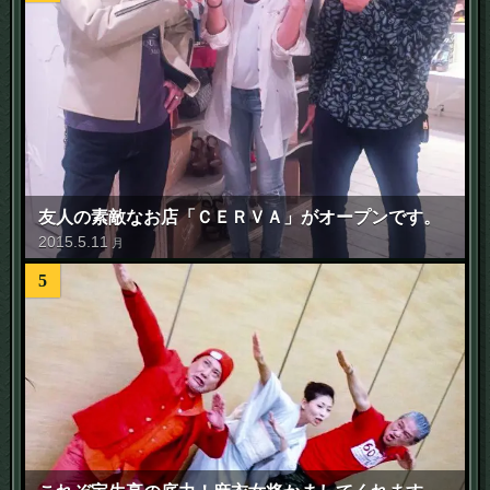
友人の素敵なお店「ＣＥＲＶＡ」がオープンです。
2015
.
5
.
11
月
5