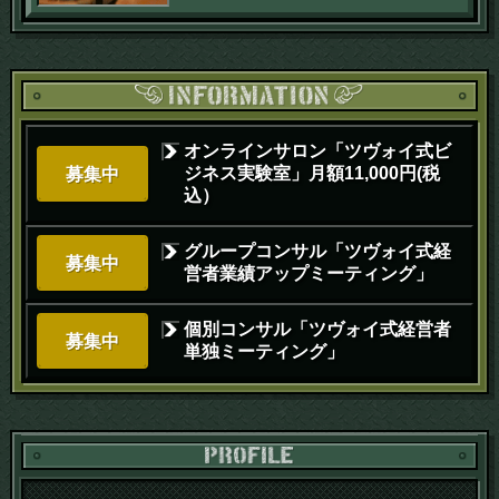
オンラインサロン「ツヴォイ式ビ
ジネス実験室」月額11,000円(税
募集中
込）
グループコンサル「ツヴォイ式経
募集中
営者業績アップミーティング」
個別コンサル「ツヴォイ式経営者
募集中
単独ミーティング」
PR