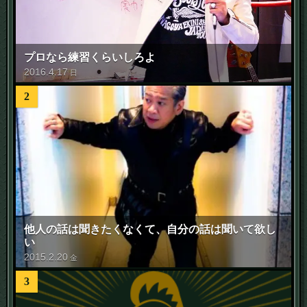
プロなら練習くらいしろよ
2016
.
4
.
17
日
2
他人の話は聞きたくなくて、自分の話は聞いて欲し
い
2015
.
2
.
20
金
3