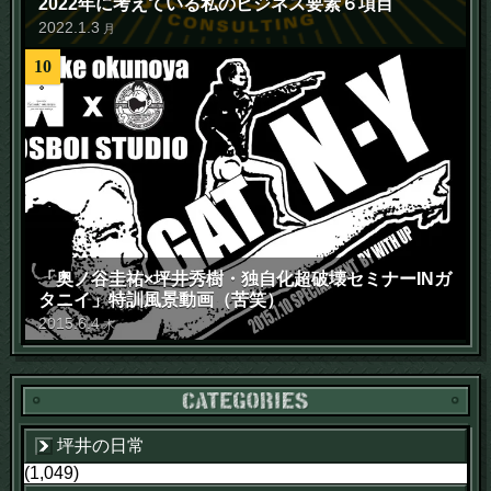
2022年に考えている私のビジネス要素６項目
2022
.
1
.
3
月
10
「奥ノ谷圭祐×坪井秀樹・独自化超破壊セミナーINガ
タニイ」特訓風景動画（苦笑）
2015
.
6
.
4
木
坪井の日常
(1,049)