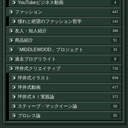
YouTubeビジネス動画
4
ファッション
447
憧れと絶望のファッション哲学
142
友人・知人紹介
390
商品紹介
51
「MIDDLEWOOD」プロジェクト
33
過去ブログリライト
8
坪井式クリエイティブ
716
坪井式イラスト
659
坪井式動画
477
坪井式ＡＩ実践論
372
スティーブ・マックイーン論
59
プロレス論
55