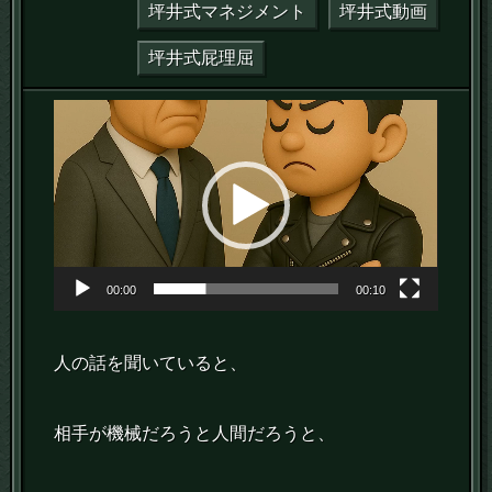
坪井式マネジメント
坪井式動画
坪井式屁理屈
動
画
プ
レ
ー
ヤ
00:00
00:10
ー
人の話を聞いていると、
相手が機械だろうと人間だろうと、