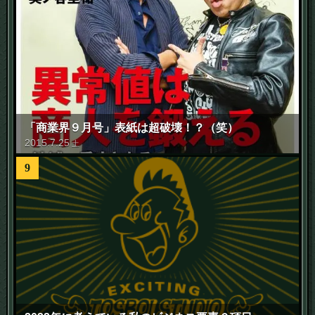
「商業界９月号」表紙は超破壊！？（笑）
2015
.
7
.
25
土
9