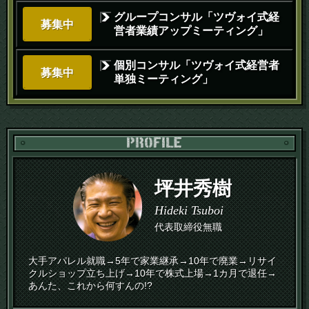
グループコンサル「ツヴォイ式経
募集中
営者業績アップミーティング」
個別コンサル「ツヴォイ式経営者
募集中
単独ミーティング」
PR
坪井秀樹
Hideki Tsuboi
代表取締役無職
大手アパレル就職→5年で家業継承→10年で廃業→リサイ
クルショップ立ち上げ→10年で株式上場→1カ月で退任→
あんた、これから何すんの!?