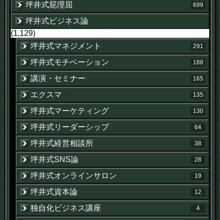
坪井式屁理屈
699
坪井式ビジネス論
(1,129)
坪井式マネジメント
291
坪井式モチベーション
188
講演・セミナー
165
エクスマ
135
坪井式マーケティング
130
坪井式リーダーシップ
64
坪井式経営相談所
38
坪井式SNS論
28
坪井式オンラインサロン
19
坪井式資本論
12
独自化ビジネス講座
4