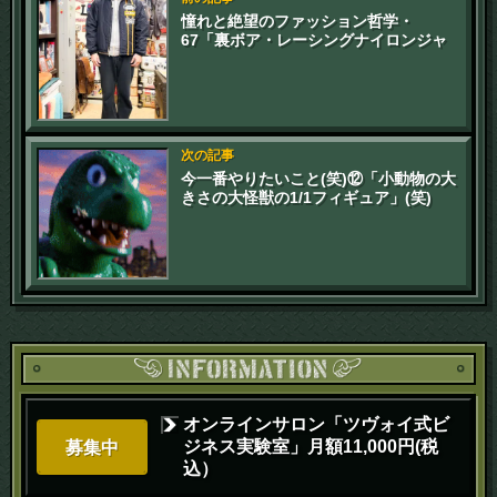
憧れと絶望のファッション哲学・
67「裏ボア・レーシングナイロンジャ
ケット」
次の記事
今一番やりたいこと(笑)⑫「小動物の大
きさの大怪獣の1/1フィギュア」(笑)
オンラインサロン「ツヴォイ式ビ
ジネス実験室」月額11,000円(税
募集中
込）