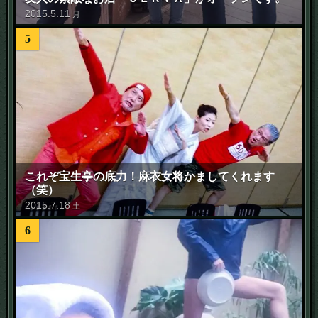
2015
.
5
.
11
月
5
これぞ宝生亭の底力！麻衣女将かましてくれます
（笑）
2015
.
7
.
18
土
6