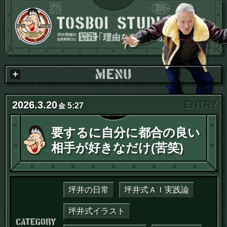
2026
.
3
.
20
5:27
金
要するに自分に都合の良い
相手が好きなだけ(苦笑)
坪井の日常
坪井式ＡＩ実践論
坪井式イラスト
カテゴリー：