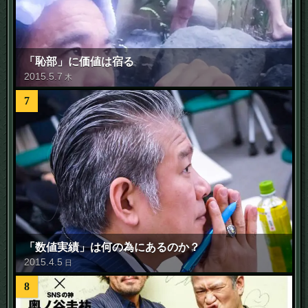
「恥部」に価値は宿る
2015
.
5
.
7
木
7
「数値実績」は何の為にあるのか？
2015
.
4
.
5
日
8