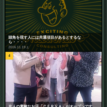
頭角を現す人には共通項目があるとするな
ら・・・・
2016
.
11
.
19
土
4
友人の素敵なお店「ＣＥＲＶＡ」がオープンです。