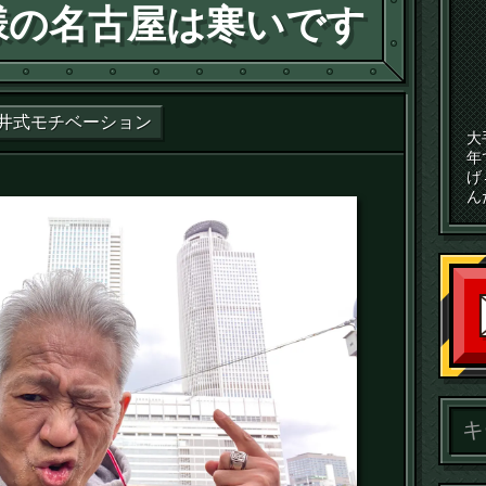
様の名古屋は寒いです
井式モチベーション
大
年
げ
ん