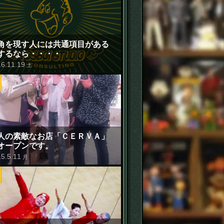
角を現す人には共通項目がある
するなら・・・・
16
.
11
.
19
土
人の素敵なお店「ＣＥＲＶＡ」
オープンです。
15
.
5
.
11
月