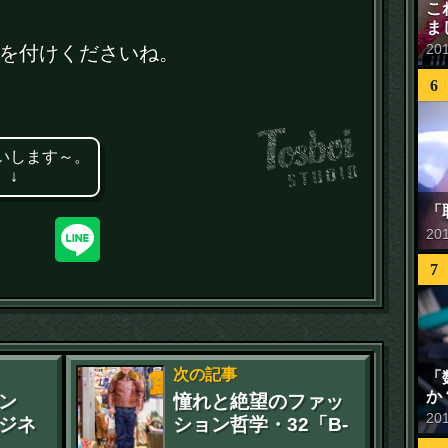
こ
ま
20
を付けくださいね。
6
いします～。
 ↓
「
20
7
次の記事
「
か
ン
憧れと絶望のファッ
20
ジネ
ション哲学・32「B-
6年2
1」