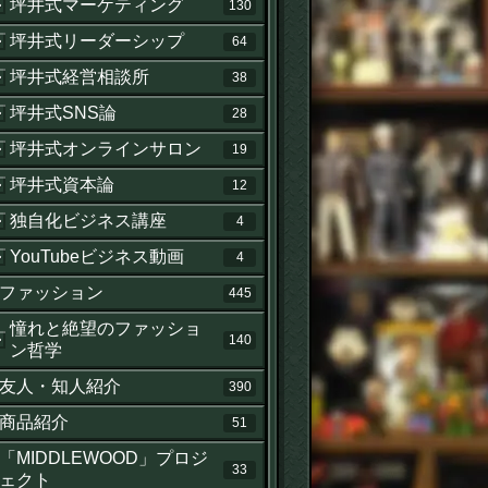
坪井式マーケティング
130
坪井式リーダーシップ
64
坪井式経営相談所
38
坪井式SNS論
28
坪井式オンラインサロン
19
坪井式資本論
12
独自化ビジネス講座
4
YouTubeビジネス動画
4
ファッション
445
憧れと絶望のファッショ
140
ン哲学
友人・知人紹介
390
商品紹介
51
「MIDDLEWOOD」プロジ
33
ェクト