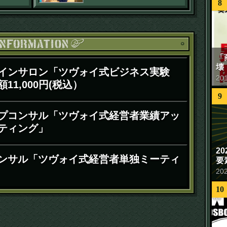
8
お知ら
「
壊
インサロン「ツヴォイ式ビジネス実験
20
11,000円(税込）
9
プコンサル「ツヴォイ式経営者業績アッ
ティング」
2
ンサル「ツヴォイ式経営者単独ミーティ
要
20
10