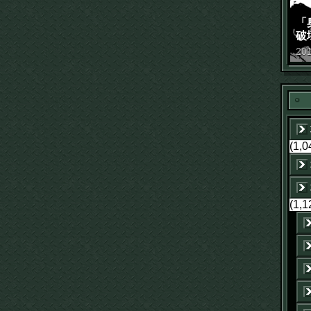
「
破
景
20
(1,0
(1,1