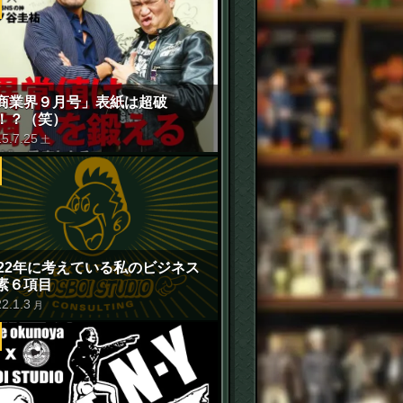
せ
商業界９月号」表紙は超破
！？（笑）
15
.
7
.
25
土
022年に考えている私のビジネス
素６項目
22
.
1
.
3
月