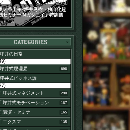
奥ノ谷圭祐×坪井秀樹・独自化超
壊セミナーINガタニイ」特訓風
動画（苦笑）
15
.
6
.
4
木
カテゴリー
坪井の日常
49)
坪井式屁理屈
698
坪井式ビジネス論
27)
坪井式マネジメント
290
坪井式モチベーション
187
講演・セミナー
165
エクスマ
135