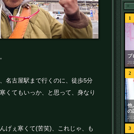
1
プ
。
20
2
、名古屋駅まで行くのに、徒歩5分
寒くてもいっか、と思って、身なり
他
の
20
んげぇ寒くて(苦笑)、これじゃ、も
3