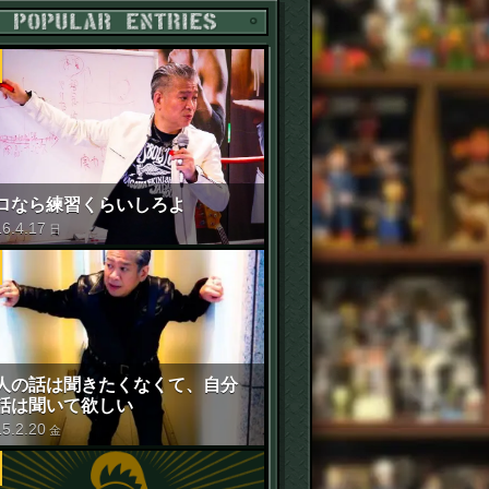
POPULAR ENTRIES
ロなら練習くらいしろよ
16
.
4
.
17
日
人の話は聞きたくなくて、自分
話は聞いて欲しい
15
.
2
.
20
金