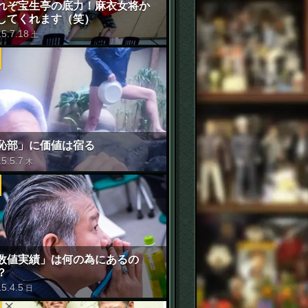
れぞ宝生亭の底力！麻衣女将か
してくれます（笑）
15
.
7
.
18
土
恥部」に価値は宿る
15
.
5
.
7
木
数値実績」は何の為にあるの
？
15
.
4
.
5
日