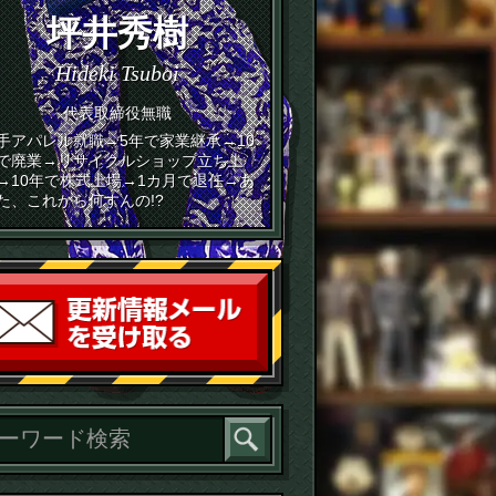
坪井秀樹
Hideki Tsuboi
代表取締役無職
手アパレル就職→5年で家業継承→10
で廃業→リサイクルショップ立ち上
→10年で株式上場→1カ月で退任→あ
た、これから何すんの!?
読者登録