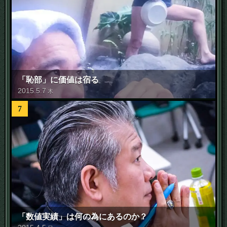
「恥部」に価値は宿る
2015
.
5
.
7
木
7
「数値実績」は何の為にあるのか？