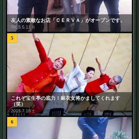
友人の素敵なお店「ＣＥＲＶＡ」がオープンです。
2015
.
5
.
11
月
5
これぞ宝生亭の底力！麻衣女将かましてくれます
（笑）
2015
.
7
.
18
土
6