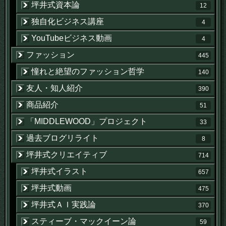
坪井式資本論
12
独自化ビジネス講座
4
YouTubeビジネス動画
4
ファッション
445
憧れと絶望のファッション哲学
140
友人・知人紹介
390
商品紹介
51
「MIDDLEWOOD」プロジェクト
33
過去ブログリライト
8
坪井式クリエイティブ
714
坪井式イラスト
657
坪井式動画
475
坪井式ＡＩ実践論
370
スティーブ・マックイーン論
59