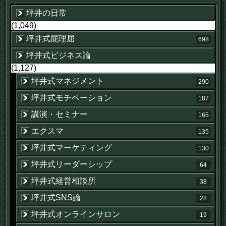
坪井の日常
(1,049)
坪井式屁理屈
698
坪井式ビジネス論
(1,127)
坪井式マネジメント
290
坪井式モチベーション
187
講演・セミナー
165
エクスマ
135
坪井式マーケティング
130
坪井式リーダーシップ
64
坪井式経営相談所
38
坪井式SNS論
28
坪井式オンラインサロン
19