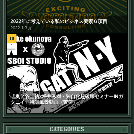
2022年に考えている私のビジネス要素６項目
2022
.
1
.
3
月
10
「奥ノ谷圭祐×坪井秀樹・独自化超破壊セミナーINガ
タニイ」特訓風景動画（苦笑）
2015
.
6
.
4
木