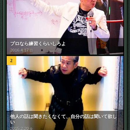
プロなら練習くらいしろよ
2016
.
4
.
17
日
2
他人の話は聞きたくなくて、自分の話は聞いて欲し
い
2015
.
2
.
20
金