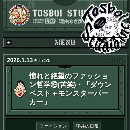
2026
.
1
.
13
17:25
火
憧れと絶望のファッショ
ン哲学⑲(苦笑)・「ダウン
ベスト＋モンスターパー
カー」
ファッション
坪井の日常