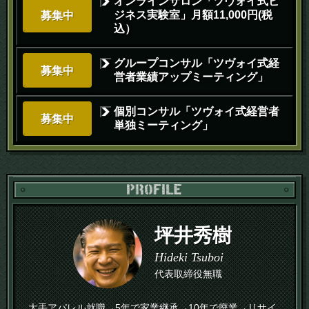
オンラインサロン「ツヴォイ式ビ
ジネス実験室」月額11,000円(税
募集中
込）
グループコンサル「ツヴォイ式経
募集中
営者業績アップミーティング」
個別コンサル「ツヴォイ式経営者
募集中
単独ミーティング」
PR
坪井秀樹
Hideki Tsuboi
代表取締役無職
大手アパレル就職→5年で家業継承→10年で廃業→リサイ