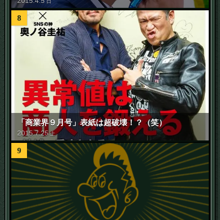
2015
.
4
.
5
日
8
「商業界９月号」表紙は超破壊！？（笑）
2015
.
7
.
25
土
9