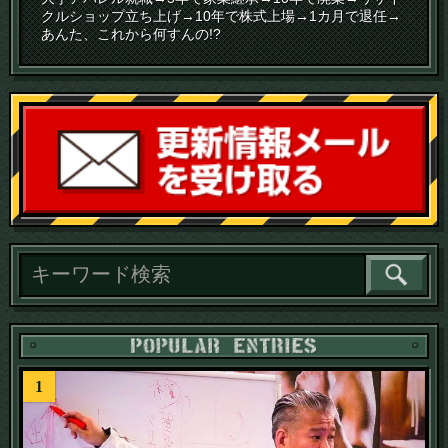
クルショップ立ち上げ→10年で株式上場→1カ月で退任→
あんた、これから何すんの!?
読
1