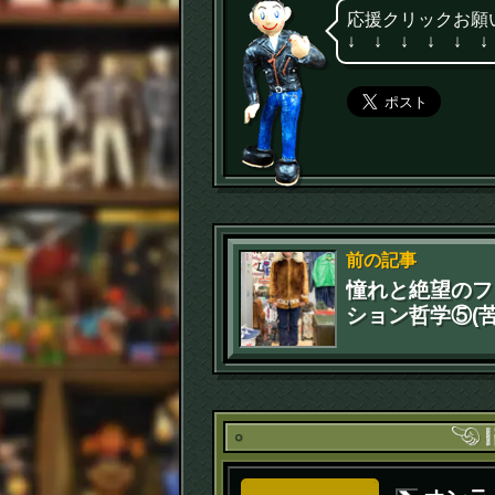
応援クリックお願
↓ ↓ ↓ ↓ ↓ ↓
前の記事
憧れと絶望のフ
ション哲学⑤(苦
「エスキモージ
ット」