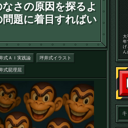
のなさの原因を探るよ
の問題に着目すればい
大
年
げ
ん
井式ＡＩ実践論
坪井式イラスト
井式屁理屈