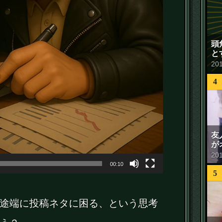
頭
と
20
4
友
が
20
00:10
5
途端に投稿ネタに困る、という思考