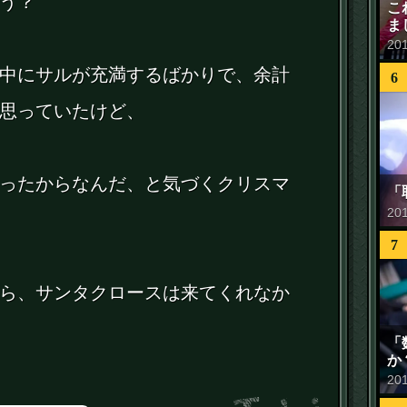
う？
こ
ま
20
中にサルが充満するばかりで、余計
6
思っていたけど、
ったからなんだ、と気づくクリスマ
「
20
7
ら、サンタクロースは来てくれなか
「
か
20