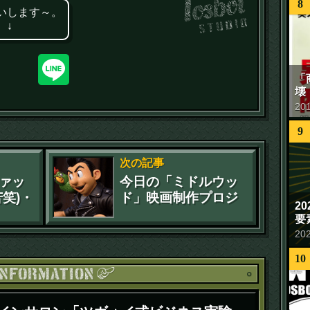
8
いします～。
 ↓
「
壊
20
9
次の記事
ァッ
今日の「ミドルウッ
笑)・
ド」映画制作プロジ
2
ャケ
ェクト
要
20
10
お知ら