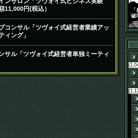
インサロン「ツヴォイ式ビジネス実験
11,000円(税込）
「
破
景
20
プコンサル「ツヴォイ式経営者業績アッ
ティング」
ンサル「ツヴォイ式経営者単独ミーティ
(1,0
(1,1