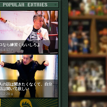
POPULAR ENTRIES
ロなら練習くらいしろよ
16
.
4
.
17
日
人の話は聞きたくなくて、自分
話は聞いて欲しい
15
.
2
.
20
金