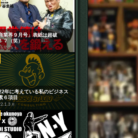
商業界９月号」表紙は超破
！？（笑）
15
.
7
.
25
土
022年に考えている私のビジネス
素６項目
22
.
1
.
3
月
せ