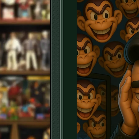
ー
ヤ
ー