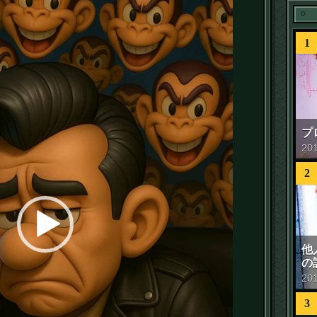
1
プ
20
2
他
の
20
3