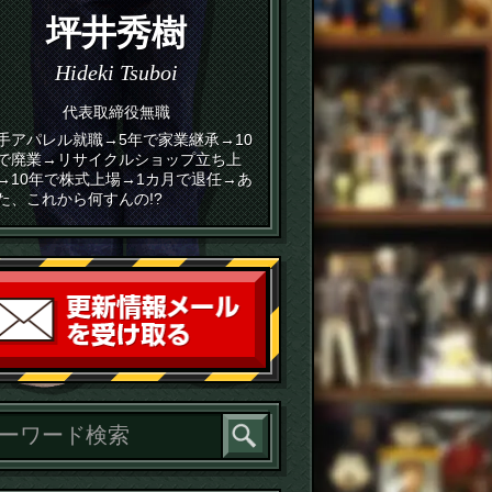
坪井秀樹
Hideki Tsuboi
代表取締役無職
手アパレル就職→5年で家業継承→10
で廃業→リサイクルショップ立ち上
→10年で株式上場→1カ月で退任→あ
た、これから何すんの!?
読者登録