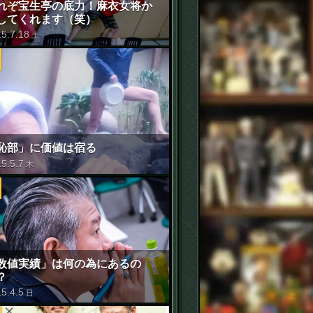
れぞ宝生亭の底力！麻衣女将か
してくれます（笑）
15
.
7
.
18
土
恥部」に価値は宿る
15
.
5
.
7
木
数値実績」は何の為にあるの
？
15
.
4
.
5
日