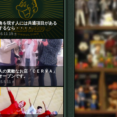
角を現す人には共通項目がある
するなら・・・・
16
.
11
.
19
土
人の素敵なお店「ＣＥＲＶＡ」
オープンです。
15
.
5
.
11
月