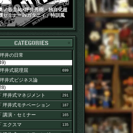
奥ノ谷圭祐×坪井秀樹・独自化超
壊セミナーINガタニイ」特訓風
動画（苦笑）
15
.
6
.
4
木
カテゴリー
坪井の日常
49)
坪井式屁理屈
699
坪井式ビジネス論
28)
坪井式マネジメント
291
坪井式モチベーション
187
講演・セミナー
165
エクスマ
135