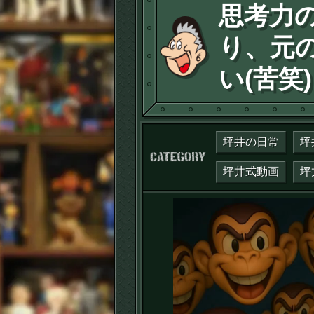
思考力
り、元
い(苦笑)
坪井の日常
坪
カテゴリー：
坪井式動画
坪
動
画
プ
レ