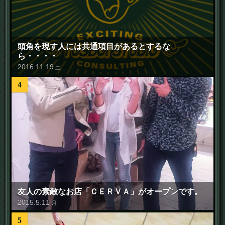
頭角を現す人には共通項目があるとするな
ら・・・・
2016
.
11
.
19
土
4
友人の素敵なお店「ＣＥＲＶＡ」がオープンです。
2015
.
5
.
11
月
5