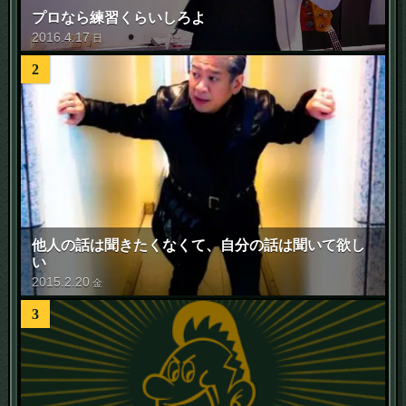
プロなら練習くらいしろよ
2016
.
4
.
17
日
2
他人の話は聞きたくなくて、自分の話は聞いて欲し
い
2015
.
2
.
20
金
3