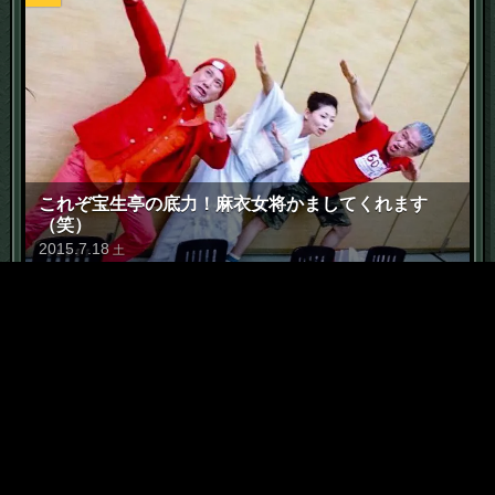
これぞ宝生亭の底力！麻衣女将かましてくれます
（笑）
2015
.
7
.
18
土
6