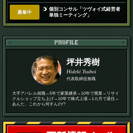
個別コンサル「ツヴォイ式経営者
募集中
単独ミーティング」
PR
坪井秀樹
Hideki Tsuboi
代表取締役無職
大手アパレル就職→5年で家業継承→10年で廃業→リサイ
クルショップ立ち上げ→10年で株式上場→1カ月で退任→
あんた、これから何すんの!?